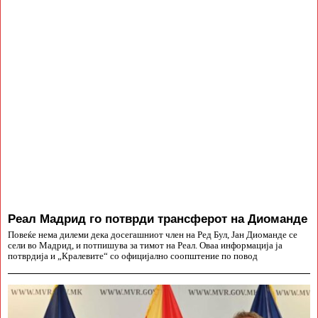
Реал Мадрид го потврди трансферот на Диоманде
Повеќе нема дилеми дека досегашниот член на Ред Бул, Јан Диоманде се
сели во Мадрид, и потпишува за тимот на Реал. Оваа информација ја
потврдија и „Кралевите“ со официјално соопштение по повод