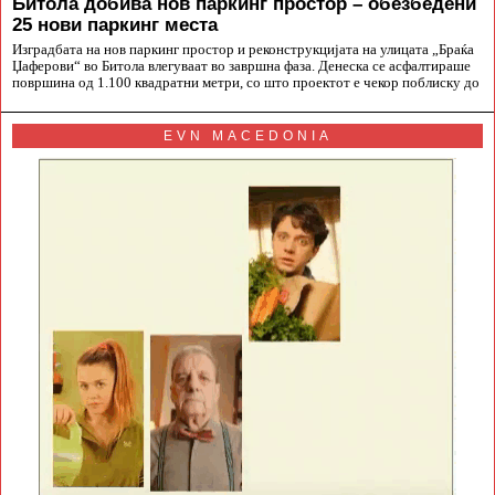
Битола добива нов паркинг простор – обезбедени
25 нови паркинг места
Изградбата на нов паркинг простор и реконструкцијата на улицата „Браќа
Џаферови“ во Битола влегуваат во завршна фаза. Денеска се асфалтираше
површина од 1.100 квадратни метри, со што проектот е чекор поблиску до
EVN MACEDONIA