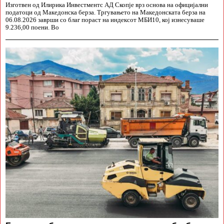
Изготвен од Илирика Инвестментс АД Скопје врз основа на официјални
податоци од Македонска берза. Тргувањето на Македонската берза на
06.08.2026 заврши со благ пораст на индексот МБИ10, кој изнесуваше
9.236,00 поени. Во