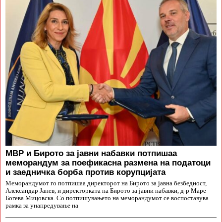
МВР и Бирото за јавни набавки потпишаа
меморандум за поефикасна размена на податоци
и заедничка борба против корупцијата
Меморандумот го потпишаа директорот на Бирото за јавна безбедност,
Александар Јанев, и директорката на Бирото за јавни набавки, д-р Маре
Богева Мицовска. Со потпишувањето на меморандумот се воспоставува
рамка за унапредување на