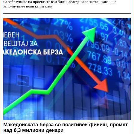
на забрзување на проектите кои биле наследени со застој, како и на
започнување нови капитални
Македонската берза со позитивен финиш, промет
над 6,3 милиони денари