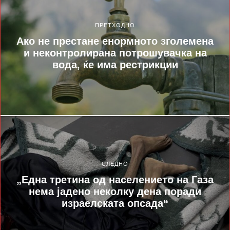
ПРЕТХОДНО
Ако не престане енормното зголемена
и неконтролирана потрошувачка на
вода, ќе има рестрикции
СЛЕДНО
„Една третина од населението на Газа
нема јадено неколку дена поради
израелската опсада“