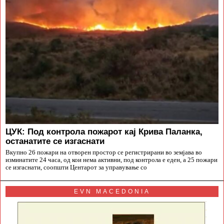
ЦУК: Под контрола пожарот кај Крива Паланка,
останатите се изгаснати
Вкупно 26 пожари на отворен простор се регистрирани во земјава во
изминатите 24 часа, од кои нема активни, под контрола е еден, а 25 пожари
се изгаснати, соопшти Центарот за управување со
EVN MACEDONIA