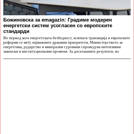
Божиновска за emagazin: Градиме модерен
енергетски систем усогласен со европските
стандарди
Во период кога енергетската безбедност, зелената транзиција и европските
реформи се меѓу најважните државни приоритети, Министерството за
енергетика, рударство и минерални суровини спроведува интензивни
законски и институционални промени. За досегашните резултати, но