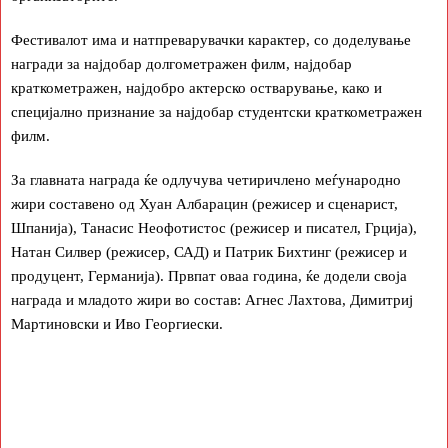
Фестивалот има и натпреварувачки карактер, со доделување
награди за најдобар долгометражен филм, најдобар
краткометражен, најдобро актерско остварување, како и
специјално признание за најдобар студентски краткометражен
филм.
За главната награда ќе одлучува четиричлено меѓународно
жири составено од Хуан Албарацин (режисер и сценарист,
Шпанија), Танасис Неофотистос (режисер и писател, Грција),
Натан Силвер (режисер, САД) и Патрик Бихтинг (режисер и
продуцент, Германија). Првпат оваа година, ќе додели своја
награда и младото жири во состав: Агнес Лахтова, Димитриј
Мартиновски и Иво Георгиески.