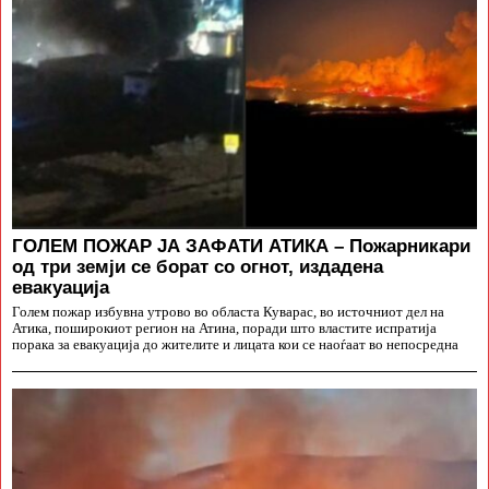
ГОЛЕМ ПОЖАР ЈА ЗАФАТИ АТИКА – Пожарникари
од три земји се борат со огнот, издадена
евакуација
Голем пожар избувна утрово во областа Куварас, во источниот дел на
Атика, поширокиот регион на Атина, поради што властите испратија
порака за евакуација до жителите и лицата кои се наоѓаат во непосредна