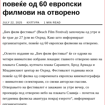
повеќе од 60 европски
филмови на отворено
JULY 22, 2025
КУЛТУРА
1 MIN READ
„Бич филм фестивал“ (Beach Film Festival) започнува од утре и
ќе трае до 27 јули во Охрид. Како што информираат
организаторите, повеќе од 60 европски филмови на отворено.
„Осмото издание на „Бич филм фестивал“ ќе се одржи на
четири внимателно избрани локации: главното отворено кино на
плажата Славија, култната плажа Сараиште, Брод Армада и
Младинскиот центар во Охрид. Фестивалот годинава носи
повеќе од 60 филма од современата европска кинематографија
– внимателно селектирани, со свежи авторски гласови.
Отворањето на фестивалот е закажано за утре вечер, со
проекција под отворено небо на плажата Славија – почеток на
петдневна филмска авантура покрај езерото“, информираат
организаторите.