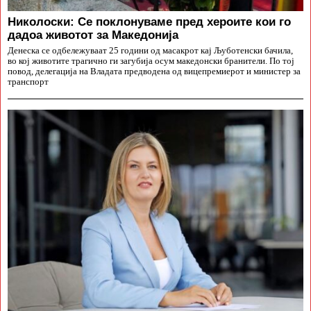
Николоски: Се поклонуваме пред хероите кои го
дадоа животот за Македонија
Денеска се одбележуваат 25 години од масакрот кај Љуботенски бачила,
во кој животите трагично ги загубија осум македонски бранители. По тој
повод, делегација на Владата предводена од вицепремиерот и министер за
транспорт