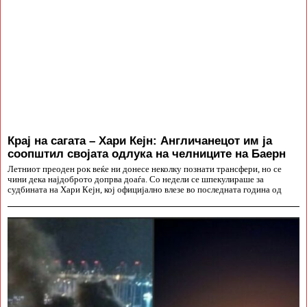
Крај на сагата – Хари Кејн: Англичанецот им ја
соопштил својата одлука на челниците на Баерн
Летниот преоден рок веќе ни донесе неколку познати трансфери, но се
чини дека најдоброто допрва доаѓа. Со недели се шпекулираше за
судбината на Хари Кејн, кој официјално влезе во последната година од