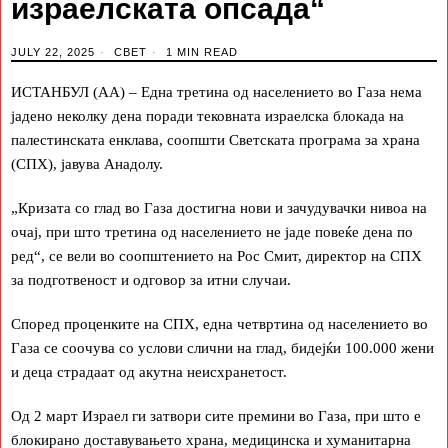
израелската опсада“
JULY 22, 2025
СВЕТ
1 MIN READ
ИСТАНБУЛ (АА) – Една третина од населението во Газа нема
јадено неколку дена поради тековната израелска блокада на
палестинската енклава, соопшти Светската програма за храна
(СПХ), јавува Анадолу.
„Кризата со глад во Газа достигна нови и зачудувачки нивоа на
очај, при што третина од населението не јаде повеќе дена по
ред“, се вели во соопштението на Рос Смит, директор на СПХ
за подготвеност и одговор за итни случаи.
Според проценките на СПХ, една четвртина од населението во
Газа се соочува со услови слични на глад, бидејќи 100.000 жени
и деца страдаат од акутна неисхранетост.
Од 2 март Израел ги затвори сите премини во Газа, при што е
блокирано доставувањето храна, медицинска и хуманитарна