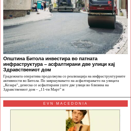
Општина Битола инвестира во патната
инфраструктура – асфалтирани две улици кај
Здравствениот дом
Градежната оператива продолжува со реализација на инфраструктурните
активности во Битола. По завршувањето на асфалтирањето на улицата
„Козара“, денеска се асфалтирани уште две улици во близина на
Здравствениот дом – „11-ти Март“ и
EVN MACEDONIA