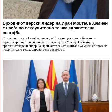
Врховниот верски лидер на Иран Моџтаба Хамнеи
е наоѓа во исклучително тешка здравствена
состојба
Според порталот Iranwire, повикувајќи се на два извори блиски до
администрацијата на иранскиот претседател Масуд Пезешкијан,
врховниот верски лидер на Иран, ајатолахот Моџтаба Хамнеи, се наоѓа во
исклучително тешка здравствена состојба и