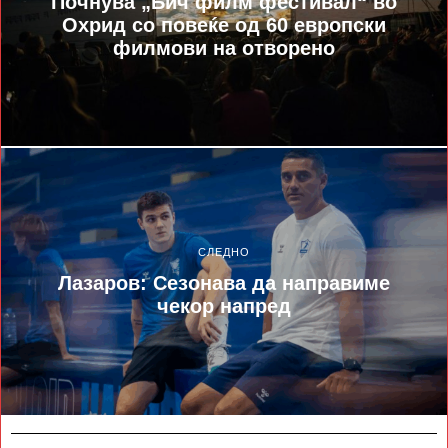
Почнува „Бич филм фестивал“ во
Охрид со повеќе од 60 европски
филмови на отворено
СЛЕДНО
Лазаров: Сезонава да направиме
чекор напред