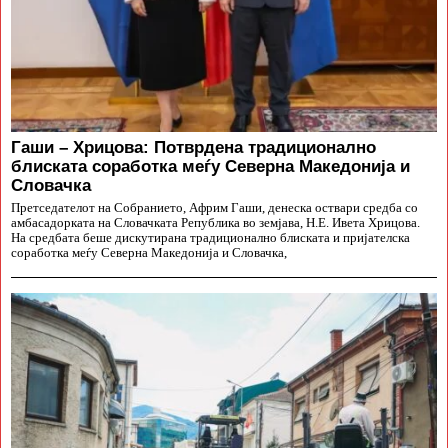
Гаши – Хрицова: Потврдена традиционално
блиската соработка меѓу Северна Македонија и
Словачка
Претседателот на Собранието, Африм Гаши, денеска оствари средба со
амбасадорката на Словачката Република во земјава, Н.Е. Ивета Хрицова.
На средбата беше дискутирана традиционално блиската и пријателска
соработка меѓу Северна Македонија и Словачка,