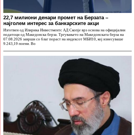
22,7 милиони денари промет на Берзата –
најголем интерес за банкарските акци
Изготвен од Илирика Инвестментс АД Скопје врз основа на официјални
податоци од Македонска берза. Тргувањето на Македонската берза на
07.08.2026 заврши со благ пораст на индексот МБИ10, кој изнесуваше
9.243,19 поени. Во