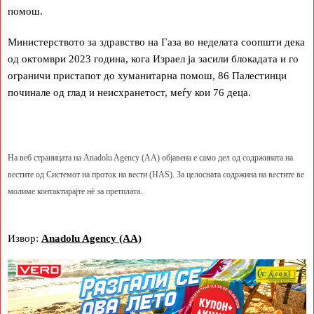
помош.
Министерството за здравство на Газа во неделата соопшти дека
од октомври 2023 година, кога Израел ја засили блокадата и го
ограничи пристапот до хуманитарна помош, 86 Палестинци
починале од глад и неисхранетост, меѓу кои 76 деца.
На веб страницата на Anadolu Agency (AA) објавена е само дел од содржината на
вестите од Системот на проток на вести (HAS). За целосната содржина на вестите ве
молиме контактирајте нè за претплата.
Извор:
Anadolu Agency (AA)