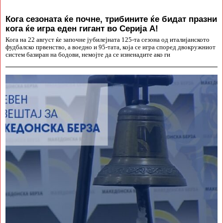
Кога сезоната ќе почне, трибините ќе бидат празни
кога ќе игра еден гигант во Серија А!
Кога на 22 август ќе започне јубилејната 125-та сезона од италијанското
фудбалско првенство, а воедно и 95-тата, која се игра според двокружниот
систем базиран на бодови, немојте да се изненадите ако ги