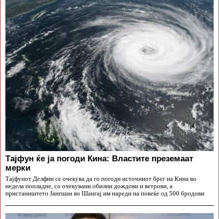
Тајфун ќе ја погоди Кина: Властите преземаат
мерки
Тајфунот Делфин се очекува да го погоди источниот брег на Кина во
недела попладне, со очекувани обилни дождови и ветрови, а
пристаништето Јангшан во Шангај им нареди на повеќе од 500 бродови