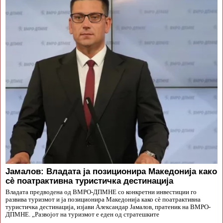
Јамалов: Владата ја позиционира Македонија како
сè поатрактивна туристичка дестинација
Владата предводена од ВМРО-ДПМНЕ со конкретни инвестиции го
развива туризмот и ја позиционира Македонија како сè поатрактивна
туристичка дестинација, изјави Александар Јамалов, пратеник на ВМРО-
ДПМНЕ. „Развојот на туризмот е еден од стратешките