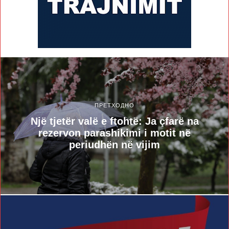
ПРЕТХОДНО
Një tjetër valë e ftohtë: Ja çfarë na
rezervon parashikimi i motit në
periudhën në vijim