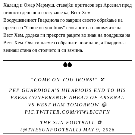
Халанд и Омар Мармуш, ставајќи притисок врз Арсенал пред
нивното денешно гостување кај Вест Хем.
Воодушевениот Гвардиола го заврши своето обраќање на
пресот со “Come on you Irons“ слоганот на навивачите на
Вест Хем, додека ги прекрсти рацете во знак на поддршка на
Вест Хем. Ова ги насмеа собраните новинари, а Гвардиола
веднаш стана од столчето и си замина.
“COME ON YOU IRONS!” ⚒️
PEP GUARDIOLA’S HILARIOUS END TO HIS
PRESS CONFERENCE AHEAD OF ARSENAL
VS WEST HAM TOMORROW 😂
PIC.TWITTER.COM/VIW1BICFFN
— THE SUN FOOTBALL ⚽
(@THESUNFOOTBALL)
MAY 9, 2026