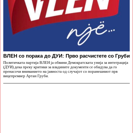
ВЛЕН со порака до ДУИ: Прво расчистете со Груби
Политичката партија ВЛЕН ја обвини Демократската унија за интеграција
(ДУИ) дека преку критики за владините документи се обидува да го
пренасочи вниманието на јавноста од случајот со поранешниот прв
вицепремиер Артан Груби.