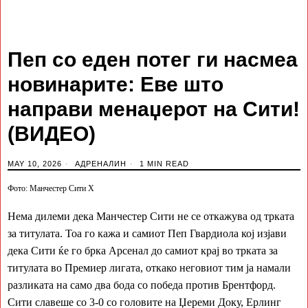
Пеп со еден потег ги насмеа
новинарите: Еве што
направи менаџерот на Сити!
(ВИДЕО)
MAY 10, 2026
АДРЕНАЛИН
1 MIN READ
Фото: Манчестер Сити Х
Нема дилеми дека Манчестер Сити не се откажува од трката
за титулата. Тоа го кажа и самиот Пеп Гвардиола кој изјави
дека Сити ќе го брка Арсенал до самиот крај во трката за
титулата во Премиер лигата, откако неговиот тим ја намали
разликата на само два бода со победа против Брентфорд.
Сити славеше со 3-0 со головите на Џереми Доку, Ерлинг