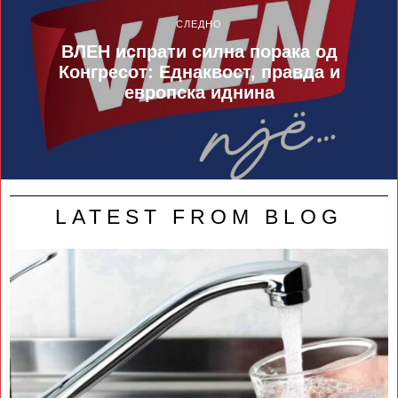
СЛЕДНО
ВЛЕН испрати силна порака од
Конгресот: Еднаквост, правда и
европска иднина
LATEST FROM BLOG