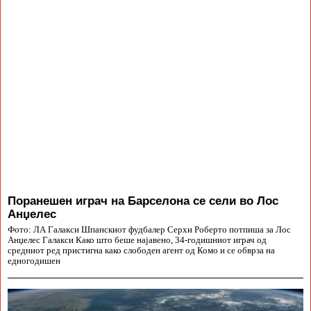
Поранешен играч на Барселона се сели во Лос
Анџелес
Фото: ЛА Галакси Шпанскиот фудбалер Серхи Роберто потпиша за Лос
Анџелес Галакси Како што беше најавено, 34-годишниот играч од
средниот ред пристигна како слободен агент од Комо и се обврза на
едногодишен