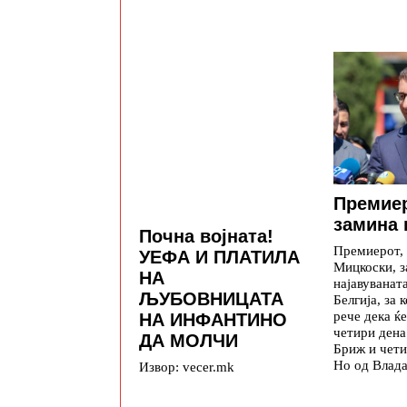
Премие
замина 
Почна војната!
Премиерот,
УЕФА И ПЛАТИЛА
Мицкоски, з
НА
најавуваната
ЉУБОВНИЦАТА
Белгија, за 
рече дека ќе
НА ИНФАНТИНО
четири дена
ДА МОЛЧИ
Бриж и чети
Но од Влада
Извор: vecer.mk