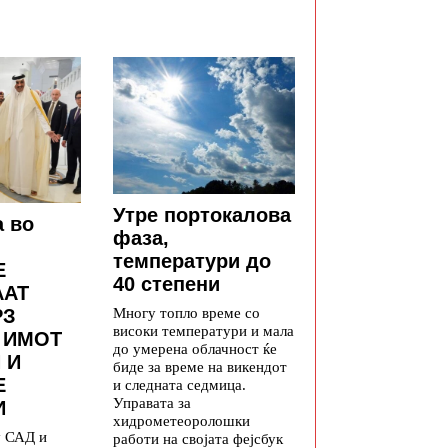
Утре портокалова
а во
фаза,
температури до
Е
40 степени
ААТ
Многу топло време со
РЗ
високи температури и мала
 ИМОТ
до умерена облачност ќе
 И
биде за време на викендот
Е
и следната седмица.
Управата за
И
хидрометеоролошки
у САД и
работи на својата фејсбук