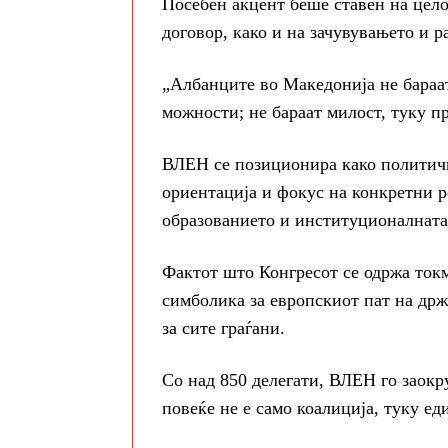
Посебен акцент беше ставен на цел
договор, како и на зачувувањето и р
„Албанците во Македонија не бараат
можности; не бараат милост, туку п
ВЛЕН се позиционира како политичк
ориентација и фокус на конкретни р
образованието и институционалната
Фактот што Конгресот се одржа ток
симболика за европскиот пат на држ
за сите граѓани.
Со над 850 делегати, ВЛЕН го заокр
повеќе не е само коалиција, туку ед