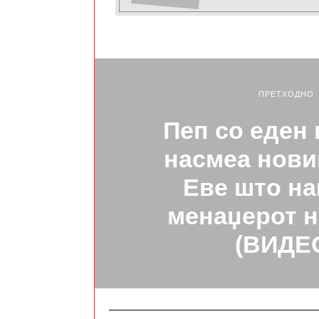
ПРЕТХОДНО
Пеп со еден 
насмеа нови
Еве што н
менаџерот н
(ВИДЕ