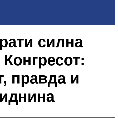
рати силна
 Конгресот:
, правда и
 иднина