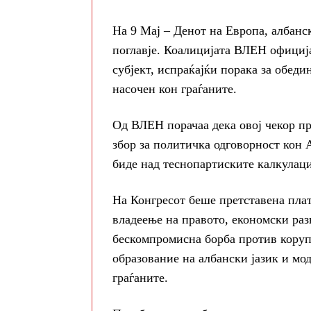
На 9 Мај – Денот на Европа, албанс
поглавје. Коалицијата ВЛЕН официј
субјект, испраќајќи порака за обед
насочен кон граѓаните.
Од ВЛЕН порачаа дека овој чекор пр
збор за политичка одговорност кон 
биде над теснопартиските калкулац
На Конгресот беше претставена плат
владеење на правото, економски раз
бескомпромисна борба против коруп
образование на албански јазик и мо
граѓаните.