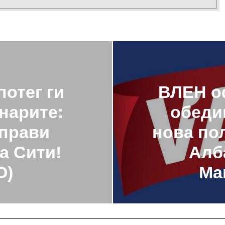
потег ги
ВЛЕН о
нарите:
обеди
аправи
нова по
а Сити!
Алб
О)
Ма