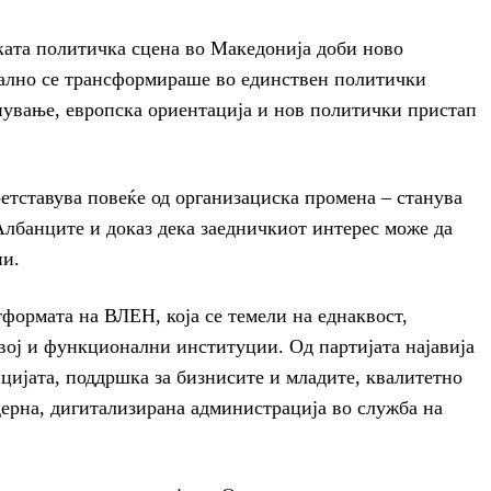
ката политичка сцена во Македонија доби ново
ално се трансформираше во единствен политички
инување, европска ориентација и нов политички пристап
етставува повеќе од организациска промена – станува
Албанците и доказ дека заедничкиот интерес може да
ии.
формата на ВЛЕН, која се темели на еднаквост,
вој и функционални институции. Од партијата најавија
цијата, поддршка за бизнисите и младите, квалитетно
дерна, дигитализирана администрација во служба на