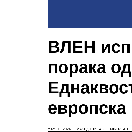
ВЛЕН исп
порака од
Еднаквост
европска
MAY 10, 2026
МАКЕДОНИЈА
1 MIN READ