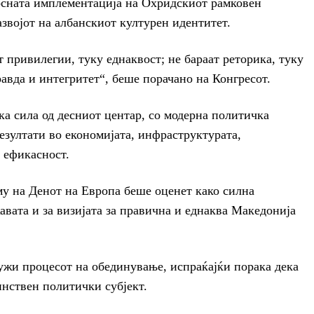
осната имплементација на Охридскиот рамковен
азвојот на албанскиот културен идентитет.
 привилегии, туку еднаквост; не бараат реторика, туку
равда и интегритет“, беше порачано на Конгресот.
а сила од десниот центар, со модерна политичка
езултати во економијата, инфраструктурата,
 ефикасност.
му на Денот на Европа беше оценет како силна
авата и за визијата за правична и еднаква Македонија
ужи процесот на обединување, испраќајќи порака дека
инствен политички субјект.