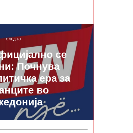
СЛЕДНО
фицијално се
ни: Почнува
литичка ера за
анците во
кедонија