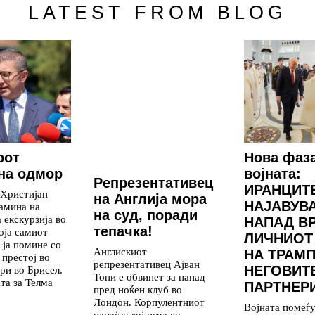
LATEST FROM BLOG
рот
Нова фаз
на одмор
војната:
Репрезентативец
ИРАНЦИТ
 Христијан
на Англија мора
НАЈАВУВ
амина на
на суд, поради
 екскурзија во
НАПАД В
тепачка!
која самиот
ЛИЧНИОТ
 ја помине со
Англискиот
НА ТРАМП
 престој во
репрезентативец Ајван
НЕГОВИТ
ри во Брисел.
Тони е обвинет за напад
та за Телма
ПАРТНЕР
пред ноќен клуб во
Лондон. Корпулентниот
Војната помеѓ
напаѓач кој игра во