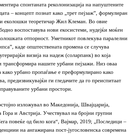
ументира спонтаната реколонизација на напуштените
дата – концепт познат како „трет пејзаж”, формулиран
т и еколошки теоретичар Жил Клеман. Во овие
бодно воспоставува нови екосистеми, нудејќи моќен
еколошката отпорност. Уметникот повлекува паралелни
ипса”, каде општествената промена се случува
герирајќи визија на надеж (соларпанк) во која
ги трансформира нашите урбани пејзажи. Низ оваа
а како урбано пропаѓање е преформулирано како
а, предизвикувајќи ги гледачите да го преиспитаат
управуваните урбани простори.
остојно изложувал во Македонија, Швајцарија,
а Гора и Австрија. Учествувал на бројни групни
га повеќе од било кога“, Вајмар, 2019; „Последици –
денциии на ангажирана пост-југословенска современа