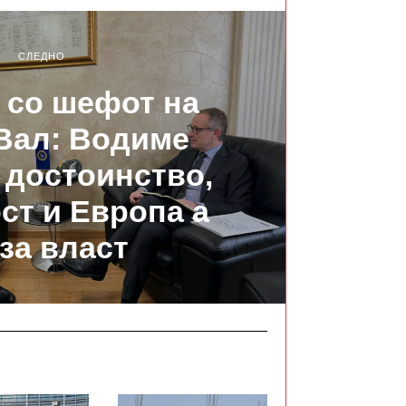
СЛЕДНО
 со шефот на
Вал: Водиме
а достоинство,
ст и Европа а
 за власт