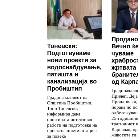
Продано
Тоневски:
Вечно ќе
Подготвуваме
чуваме
нови проекти за
храброс
водоснабдување,
жртвата
патишта и
браните
канализација во
од Карп
Пробиштип
Градоначалн
Прилеп, Деја
Градоначалникот на
Проданоски,
Општина Пробиштип,
порака по п
Тони Тоневски,
одбележувањ
информира дека
25-годишнин
општината интензивно
трагичниот н
работи на подготовка на
Карпалак, п
проектна документација
животите ги 
за повеќе