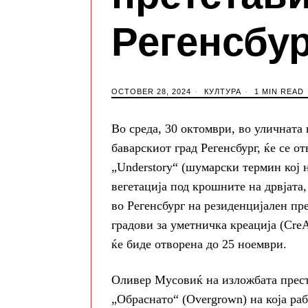
Регенсбур
OCTOBER 28, 2024
КУЛТУРА
1 MIN READ
Во среда, 30 октомври, во уличната
баварскиот град Регенсбург, ќе се 
„Understory“ (шумарски термин кој н
вегетација под крошните на дрвјата
во Регенсбург на резиденцијален пр
градови за уметничка креација (CreA
ќе биде отворена до 25 ноември.
Оливер Мусовиќ на изложбата прест
„Обраснато“ (Overgrown) на која ра