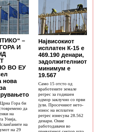
ТИКО“ –
Највисокиот
ГОРА И
исплатен К-15 е
НД
469.190 денари,
Т
задолжителниот
О ВО ЕУ
минимум е
сел
19.567
а нова
Само 15 отсто од
за
вработените земале
рувањето
регрес за годишен
одмор заклучно со први
 Црна Гора би
јули. Просечниот нето-
стовремено да
износ на исплатен
енки на
регрес изнесува 28.562
а Унија,
денари. Оние
Исланѓаните на
работодавачи во
умот на 29
приватниот сектор што