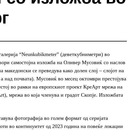
г
 галерија “Neunkubikmeter” (деветкубниметри) во
отвори самостојна изложба на Оливер Мусовиќ со наслов
а македонски се преведува како долен слој – слојот на
, а над почвата). Мусовиќ во месец октомври престојува
естој во рамки на европскиот проект КреАрт мрежа на
rt), мрежа во која членува и градот Скопје. Изложбата
авува фотографија во голем формат од серијата
боти во континуитет од 2023 година на повеќе локации