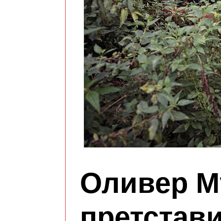
Оливер М
претстави