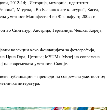
ови, 2012-14; „Историја, меморија, идентитет:
Европа“, Модена, „Во Балканските клисури“, Касел,
мена уметност Манифеста 4 во Франкфурт, 2002; и
ои во Сингапур, Австрија, Германија, Чешка, Кореја,
 јавни колекции како Фондацијата за фотографија,
ј на Црна Гора, Цетиње; MSUM+ Музеј на современа
 на современата уметност, Скопје.
веќе публикации – прегледи на современа уметност од
уметничка литература.