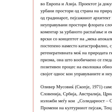
во Европа и Азија. Проектот ја док
урбани простори од страна на приро
од градинарот, пејсажниот архитек
неуправувани простори флората сло
коментар за урбаното распаѓање и 
врски со концептот на „мека апокал
постепено наместо катастрофално, су
регенеративната моќ на природата 
призма, она што вообичаено се глед
позитивен процес на еколошка обнов
својот однос кон управуваните и не
Оливер Мусовиќ (Скопје, 1971) сам
Словенија, Србија, Австралија, Црн
изложби меѓу кои „Солидарност – Се
Промени на културниот пејсаж, Тен