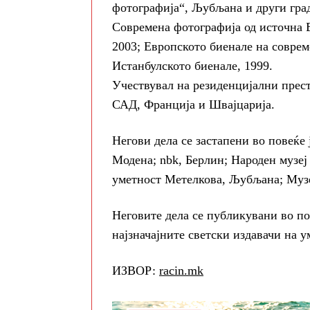
фотографија“, Љубљана и други град
Современа фотографија од источна 
2003; Европското биенале на совре
Истанбулското биенале, 1999.
Учествувал на резиденцијални прест
САД, Франција и Швајцарија.
Негови дела се застапени во повеќе
Модена; nbk, Берлин; Народен музе
уметност Метелкова, Љубљана; Музеј
Неговите дела се публикувани во по
најзначајните светски издавачи на 
ИЗВОР:
racin.mk