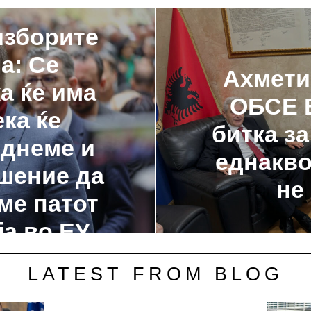
изборите
а: Се
Ахмети
а ќе има
ОБСЕ 
ка ќе
битка з
еднеме и
еднакво
ешение да
не
ме патот
а во ЕУ
LATEST FROM BLOG