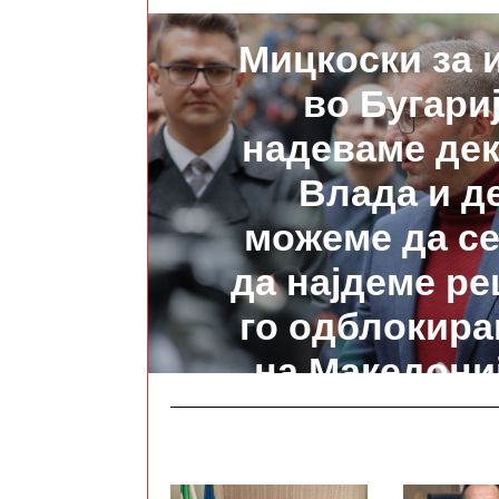
ПРЕТХОДНО
Мицкоски за 
во Бугариј
надеваме дек
Влада и де
можеме да с
да најдеме р
го одблокира
на Македониј