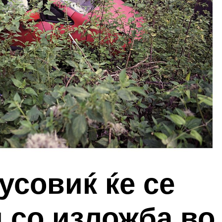
усовиќ ќе се
 со изложба во