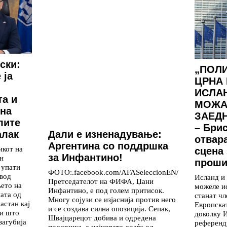
ски:
„ПОЛИ
 ја
ЦРНА 
ИСЛА
та и
МОЖА
 на
ЗАЕДН
лите
– Бри
Дали е изненадување:
алак
отвар
Аргентина со поддршка
икот на
сцена 
за Инфантино!
н
проши
 упати
ФОТО:.facebook.com/AFASeleccionEN/
овод
Исланд и
Претседателот на ФИФА, Џани
ето на
можеле и
Инфантино, е под голем притисок.
ата од
станат чл
Многу сојузи се изјаснија против него
астан кај
Европскат
и се создава силна опозиција. Сепак,
ри што
доколку 
Швајцарецот добива и одредена
загубија
референд
поддршка, а најновата доаѓа од