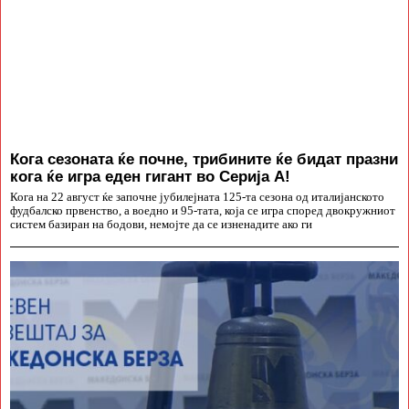
Кога сезоната ќе почне, трибините ќе бидат празни
кога ќе игра еден гигант во Серија А!
Кога на 22 август ќе започне јубилејната 125-та сезона од италијанското
фудбалско првенство, а воедно и 95-тата, која се игра според двокружниот
систем базиран на бодови, немојте да се изненадите ако ги