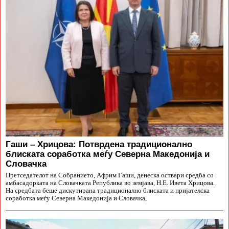
Гаши – Хрицова: Потврдена традиционално
блиската соработка меѓу Северна Македонија и
Словачка
Претседателот на Собранието, Африм Гаши, денеска оствари средба со
амбасадорката на Словачката Република во земјава, Н.Е. Ивета Хрицова.
На средбата беше дискутирана традиционално блиската и пријателска
соработка меѓу Северна Македонија и Словачка,