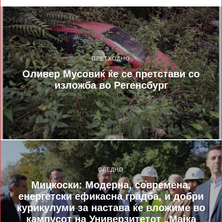
ПРЕТХОДНО
Оливер Мусовиќ ќе се претстави со
изложба во Регенсбург
СЛЕДНО
Мицкоски: Модерна, современа,
енергетски ефикасна градба, и добри
курикулуми за настава ќе вложиме во
кампусот на Универзитетот „Мајка