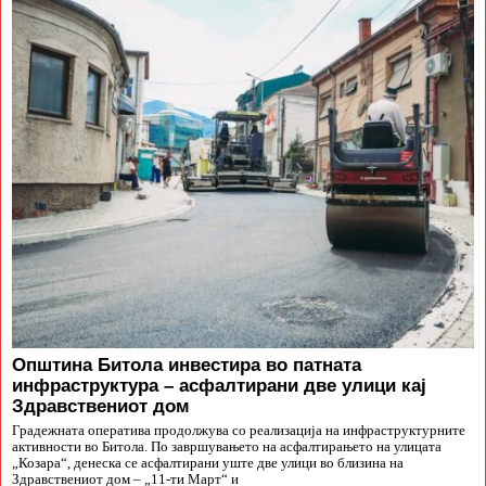
Општина Битола инвестира во патната
инфраструктура – асфалтирани две улици кај
Здравствениот дом
Градежната оператива продолжува со реализација на инфраструктурните
активности во Битола. По завршувањето на асфалтирањето на улицата
„Козара“, денеска се асфалтирани уште две улици во близина на
Здравствениот дом – „11-ти Март“ и