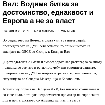
Вал: Водиме битка за
достоинство, еднаквост и
Европа а не за власт
OCTOBER 28, 2024
МАКЕДОНИЈА
1 MIN READ
Во седиштето на Демократската унија за интеграција,
претседателот на ДУИ, Али Ахмети, го прими шефот на
мисијата на ОБСЕ во Скопје, г. Килијан Вал.
„Претседателот Ахмети и амбасадорот Вал разговараа за многу
прашања во земјата и регионот, меѓу кои евроинтеграциите,
приоритетите на ДУИ за земјата и граѓаните, легитимитетот,
ситуацијата во Северна Македонија и Косово итн.
Ахмети му порача на Вал дека ДУИ, без никакво сомневање и
со сите сили, останува недвосмислен промотор на европскиот
дух и пријателството со Америка кај нас, па затоа