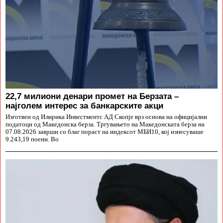
22,7 милиони денари промет на Берзата –
најголем интерес за банкарските акци
Изготвен од Илирика Инвестментс АД Скопје врз основа на официјални
податоци од Македонска берза. Тргувањето на Македонската берза на
07.08.2026 заврши со благ пораст на индексот МБИ10, кој изнесуваше
9.243,19 поени. Во