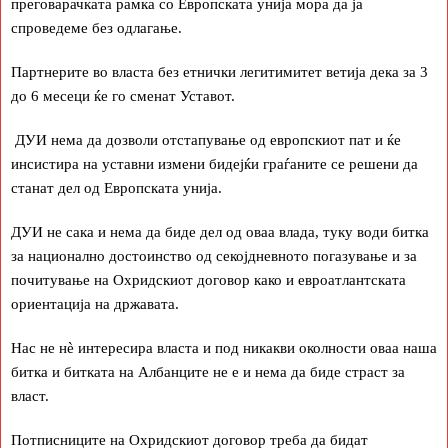
преговарачката рамка со Европската унија мора да ја
спроведеме без одлагање.
Партнерите во власта без етнички легитимитет ветија дека за 3
до 6 месеци ќе го сменат Уставот.
ДУИ нема да дозволи отстапување од европскиот пат и ќе
инсистира на уставни измени бидејќи граѓаните се решени да
станат дел од Европската унија.
ДУИ не сака и нема да биде дел од оваа влада, туку води битка
за национално достоинство од секојдневното погазување и за
почитување на Охридскиот договор како и евроатлантската
ориентација на државата.
Нас не нè интересира власта и под никакви околности оваа наша
битка и битката на Албанците не е и нема да биде страст за
власт.
Потписниците на Охридскиот договор треба да бидат