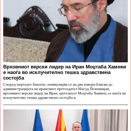
Врховниот верски лидер на Иран Моџтаба Хамнеи
е наоѓа во исклучително тешка здравствена
состојба
Според порталот Iranwire, повикувајќи се на два извори блиски до
администрацијата на иранскиот претседател Масуд Пезешкијан,
врховниот верски лидер на Иран, ајатолахот Моџтаба Хамнеи, се наоѓа во
исклучително тешка здравствена состојба и