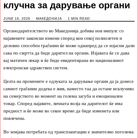
клучна за дарување органи
JUNE 16, 2026
МАКЕДОНИЈА
1 MIN READ
Органодарителството во Македонија добива нов импулс со
најавените законски измени според кои секој полнолетен и
деловно способен граѓанин ќе може однапред да се изјасни дали
сака по смртта да биде дарител на органи. Изјавата ќе се дава
кај матичен лекар и ќе биде евидентирана во националниот
електронски здравствен систем.
Целта на промените е одлуката за дарување органи да ја донесе
самиот граѓанин додека е жив, наместо таа да остане исклучиво
на семејството во момент на голема загуба и емоционален
товар. Според најавите, личната волја на дарителот ќе има
предност и ќе може во секое време да биде изменета или
повлечена.
Во земјава потребата од трансплантации е значително поголема