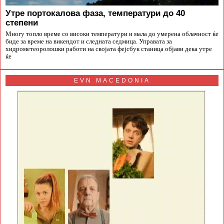
Утре портокалова фаза, температури до 40
степени
Многу топло време со високи температури и мала до умерена облачност ќе
биде за време на викендот и следната седмица. Управата за
хидрометеоролошки работи на својата фејсбук станица објави дека утре
ќе
EVN MACEDONIA