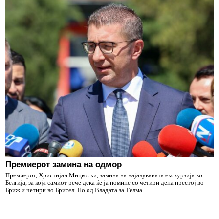
Премиерот замина на одмор
Премиерот, Христијан Мицкоски, замина на најавуваната екскурзија во
Белгија, за која самиот рече дека ќе ја помине со четири дена престој во
Бриж и четири во Брисел. Но од Владата за Телма