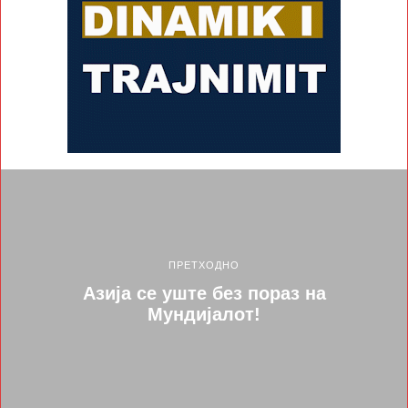
ПРЕТХОДНО
Азија се уште без пораз на
Мундијалот!