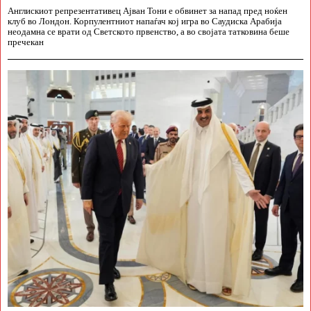
Англискиот репрезентативец Ајван Тони е обвинет за напад пред ноќен
клуб во Лондон. Корпулентниот напаѓач кој игра во Саудиска Арабија
неодамна се врати од Светското првенство, а во својата татковина беше
пречекан