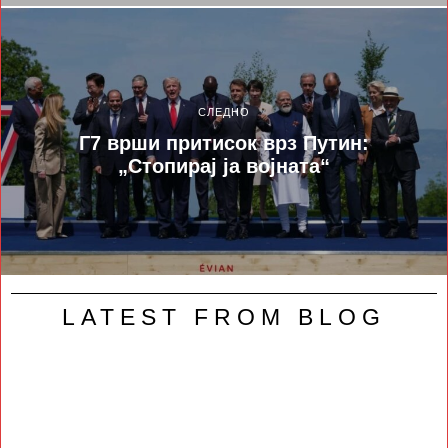
СЛЕДНО
Г7 врши притисок врз Путин:
„Стопирај ја војната“
LATEST FROM BLOG