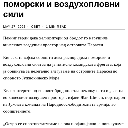
поморски и воздухопловни
сили
MAY 27, 2026
СВЕТ
1 MIN READ
Пекинг тврди дека хеликоптери од бродот го нарушиле
кинескиот воздушен простор над островите Парасел.
Кинеската војска соопшти дека распоредила поморски и
воздухопловни сили за да ја потисне холандската фрегата, која
ја обвинува за нелегално влегување на островите Парасел во
спорното Јужнокинеско Море.
Хеликоптерите од воениот брод полетаа неколку пати и „влегоа
во кинескиот воздушен простор“, изјави Жаи Шичен, портпарол
на Јужната команда на Народноослободителната армија, во
соопштението.
„Остро се спротивставуваме на ова и официјално ја повикуваме