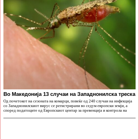
Во Македонија 13 случаи на Западнонилска треска
Од почетокот на сезоната на комарци, повеќе од 240 случаи на инфекција
со Западнонилскиот вирус се регистрирани во седум европски земји, а
според податоците од Европскиот центар за превенција и контрола на