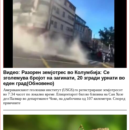
Видео: Разорен земјотрес во Колумбија: Се
зголемува бројот на загинати, 20 згради урнати во
еден град(Обновено)
Американскиот геолошки институт (USGS) го регистрираше земјотресот
во 7:34 часот по локално време. Епицентарот бил во близина на Сан Хозе
дел Палмар во департманот Чоко, на длабочина од 107 километри. Според
првичните