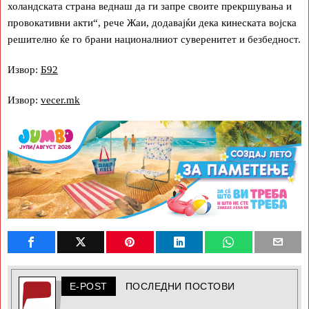
холандската страна веднаш да ги запре своите прекршувања и
провокативни акти“, рече Жаи, додавајќи дека кинеската војска
решително ќе го брани националниот суверенитет и безбедност.
Извор:
Б92
Извор:
vecer.mk
E-POST
ПОСЛЕДНИ ПОСТОВИ