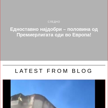
СЛЕДНО
Едноставно најдобри – половина од
Премиерлигата оди во Европа!
LATEST FROM BLOG