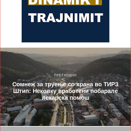
ПРЕТХОДНО
Сомнеж за труење со храна во ТИРЗ
Штип: Неколку вработени побарале
лекарска помош