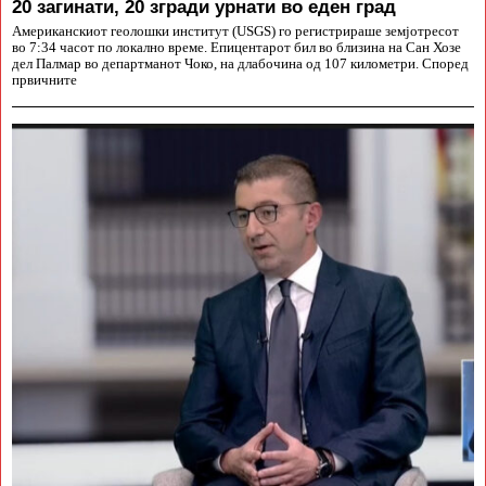
20 загинати, 20 згради урнати во еден град
Американскиот геолошки институт (USGS) го регистрираше земјотресот
во 7:34 часот по локално време. Епицентарот бил во близина на Сан Хозе
дел Палмар во департманот Чоко, на длабочина од 107 километри. Според
првичните