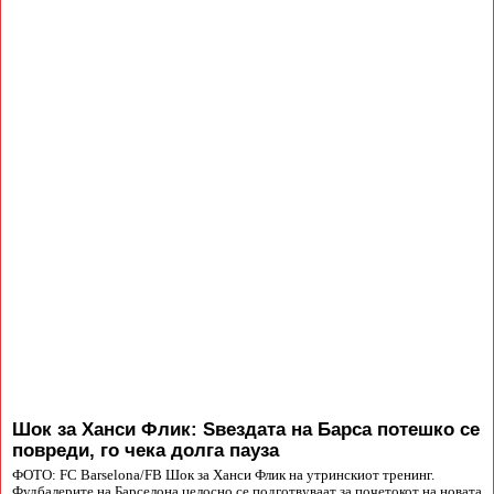
Шок за Ханси Флик: Ѕвездата на Барса потешко се
повреди, го чека долга пауза
ФОТО: FC Barselona/FB Шок за Ханси Флик на утринскиот тренинг.
Фудбалерите на Барселона целосно се подготвуваат за почетокот на новата