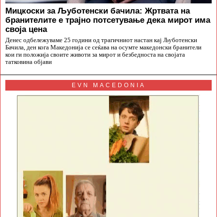
Мицкоски за Љуботенски бачила: Жртвата на
бранителите е трајно потсетување дека мирот има
своја цена
Денес одбележуваме 25 години од трагичниот настан кај Љуботенски
Бачила, ден кога Македонија се сеќава на осумте македонски бранители
кои ги положија своите животи за мирот и безбедноста на својата
татковина објави
EVN MACEDONIA