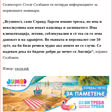
Селекторот Столе Солбакен ги потврди информациите за
норвешките новинари.
„Всушност, само Странд Ларсен имаше треска, но има и
неколкумина кои имаат кашлица и засипнатост. Има
климатизација, летови, соблекувални и сè тоа си го зема
данокот и на здравјето. Во екипата и персоналот сме 50
луѓе, па би било речиси чудно ако нешто не се случи. Се
надевам дека ќе бидеме добри до мечот со Англија“,
изјавил
Солбакен.
Извор:
vecer.mk