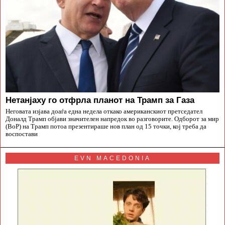
Нетанјаху го отфрла планот на Трамп за Газа
Неговата изјава доаѓа една недела откако американскиот претседател
Доналд Трамп објави значителен напредок во разговорите. Одборот за мир
(BoP) на Трамп потоа презентираше нов план од 15 точки, кој треба да
воспостави
EVN MACEDONIA