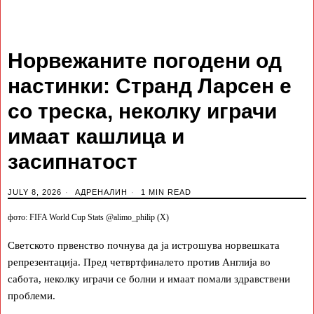
Норвежаните погодени од
настинки: Странд Ларсен e
со треска, неколку играчи
имаат кашлица и
засипнатост
JULY 8, 2026
АДРЕНАЛИН
1 MIN READ
фото: FIFA World Cup Stats @alimo_philip (X)
Светското првенство почнува да ја истрошува норвешката
репрезентација. Пред четвртфиналето против Англија во
сабота, неколку играчи се болни и имаат помали здравствени
проблеми.