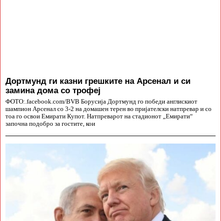
Дортмунд ги казни грешките на Арсенал и си
замина дома со трофеј
ФОТО:.facebook.com/BVB Борусија Дортмунд го победи англискиот
шампион Арсенал со 3-2 на домашен терен во пријателски натпревар и со
тоа го освои Емирати Купот. Натпреварот на стадионот „Емирати“
започна подобро за гостите, кои