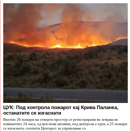
ЦУК: Под контрола пожарот кај Крива Паланка,
останатите се изгаснати
Вкупно 26 пожари на отворен простор се регистрирани во земјава во
изминатите 24 часа, од кои нема активни, под контрола е еден, а 25 пожари
се изгаснати, соопшти Центарот за управување со