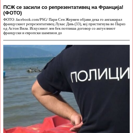
ПСЖ се засили со репрезентативец на Франција!
(ФОТО)
ФОТО:.facebook.com/PSG/ Пари Сен Жермен објави дека го ангажирал
францускиот репрезентативец Лукас Дињ (33), кој пристигнува во Париз
од Астон Вила. Искусниот лев бек потпиша договор со актуелниот
француски и европски шампион до