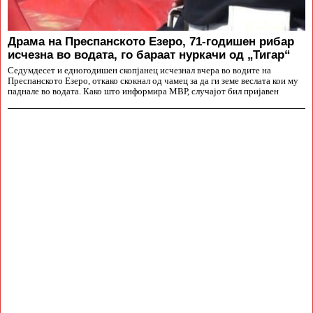
Драма на Преспанското Езеро, 71-годишен рибар
исчезна во водата, го бараат нуркачи од „Тигар“
Седумдесет и едногодишен скопјанец исчезнал вчера во водите на
Преспанското Езеро, откако скокнал од чамец за да ги земе веслата кои му
паднале во водата. Како што информира МВР, случајот бил пријавен