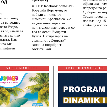
 од
објави значите
ФОТО:.facebook.com/BVB
напредок во ра
Борусија Дортмунд го
Одборот за мир
 и
победи англискиот
Трамп потоа п
н скопјанец
шампион Арсенал со 3-2
нов план од 15 
ера во водите
на домашен терен во
треба да воспо
кото Езеро,
пријателски натпревар и со
нал од чамец за
тоа го освои Емирати
еслата кои му
Купот. Натпреварот на
водата. Како
стадионот „Емирати“
ира МВР,
започна подобро за
л пријавен
гостите, кои
VERO MARKETI
АВТО ШКОЛА БЕКО