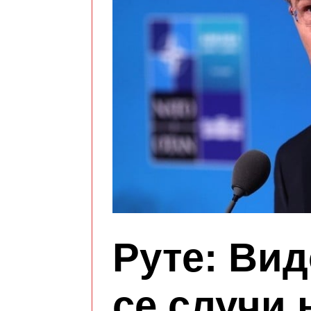
Руте: Ви
се случи 