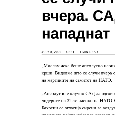
вчера. СА
нападнат
JULY 8, 2026
СВЕТ
1 MIN READ
„Мислам дека беше апсолутно неопхо
крши. Видовме што се случи вчера с
на маргините на самитот на НАТО.
„Апсолутно е клучно САД да одговор
лидерите на 32-те членки на НАТО В
Бахреин се огласија сирени за возд