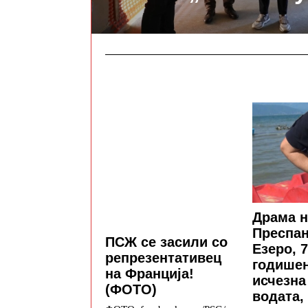
Драма н
Преспан
ПСЖ се засили со
Езеро, 7
репрезентативец
годишен
на Франција!
исчезна
(ФОТО)
водата,