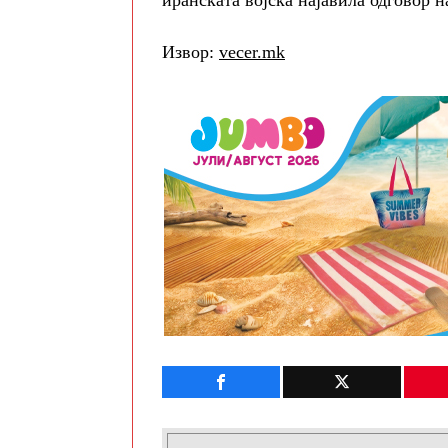
иранската војска најавила одговор 
Извор:
vecer.mk