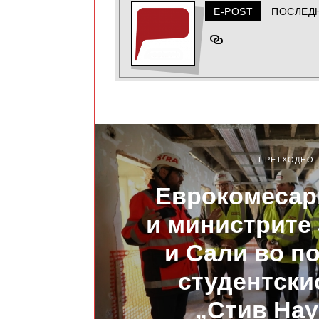
E-POST
ПОСЛЕД
ПРЕТХОДНО
Еврокомесар
и министрите
и Сали во по
студентски
„Стив На