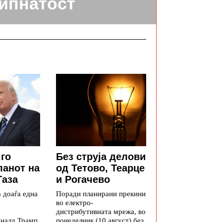
ипнатост
 го
Без струја делови
ланот на
од Тетово, Теарце
Газа
и Рогачево
а доаѓа една
Поради планирани прекини
во електро-
дистрибутивната мрежа, во
оналд Трамп
понеделник (10 август) без