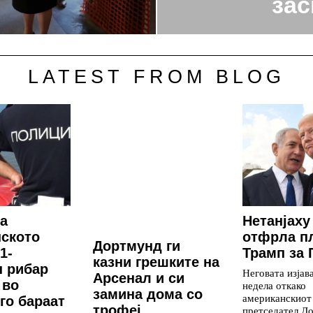
зас
LATEST FROM BLOG
а
Нетанјаху
ското
отфрла п
Дортмунд ги
1-
Трамп за 
казни грешките на
 рибар
Неговата изјав
Арсенал и си
 во
недела откако
замина дома со
американскиот
 го бараат
трофеј
претседател Д