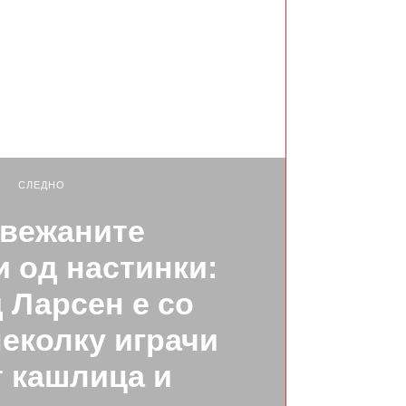
СЛЕДНО
вежаните
 од настинки:
 Ларсен e со
неколку играчи
 кашлица и