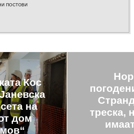
НИ ПОСТОВИ
Нор
ката Кос
погодени
 Јаневска
Странд
сета на
треска, 
от дом
имаат
умов“