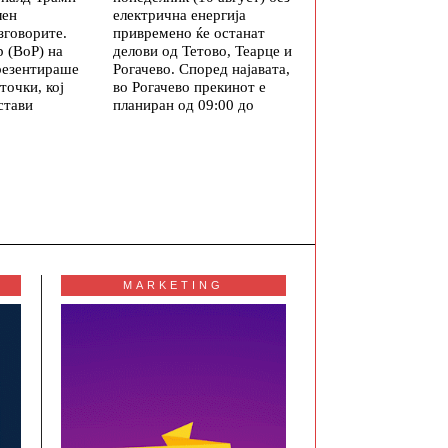
лен
електрична енергија
зговорите.
привремено ќе останат
 (BoP) на
делови од Тетово, Теарце и
резентираше
Рогачево. Според најавата,
точки, кој
во Рогачево прекинот е
стави
планиран од 09:00 до
MARKETING