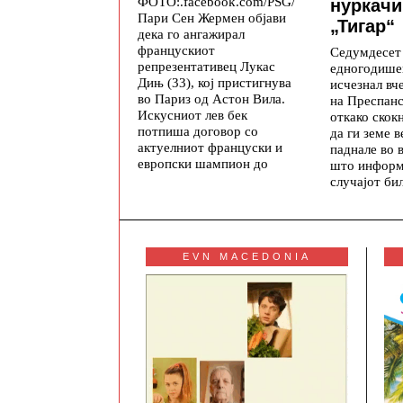
ФОТО:.facebook.com/PSG/
нуркачи
Пари Сен Жермен објави
„Тигар“
дека го ангажирал
францускиот
Седумдесет
репрезентативец Лукас
едногодише
Дињ (33), кој пристигнува
исчезнал вч
во Париз од Астон Вила.
на Преспанс
Искусниот лев бек
откако скок
потпиша договор со
да ги земе в
актуелниот француски и
паднале во 
европски шампион до
што информ
случајот би
EVN MACEDONIA