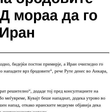
Д мораа да го
 Иран
дно, бидејќи постои примирје, а Иран очигледно го
о нападите врз бродовите“, рече Руте денес во Анкара,
ат решително“, додаде тој пред консултациите на
о меѓувреме, Кувајт беше нападнат, додека утрово во
ушен напад, откако иранските медиуми објавија дека