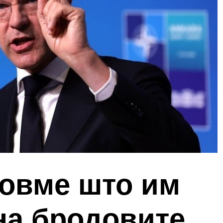
довме што им
на бродовите