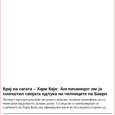
Крај на сагата – Хари Кејн: Англичанецот им ја
соопштил својата одлука на челниците на Баерн
Летниот преоден рок веќе ни донесе неколку познати трансфери, но се
чини дека најдоброто допрва доаѓа. Со недели се шпекулираше за
судбината на Хари Кејн, кој официјално влезе во последната година од