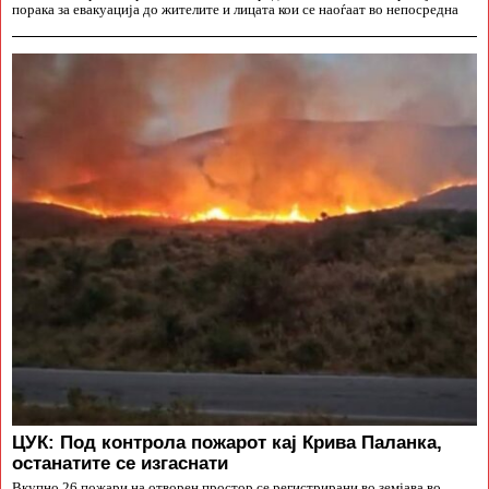
порака за евакуација до жителите и лицата кои се наоѓаат во непосредна
ЦУК: Под контрола пожарот кај Крива Паланка,
останатите се изгаснати
Вкупно 26 пожари на отворен простор се регистрирани во земјава во