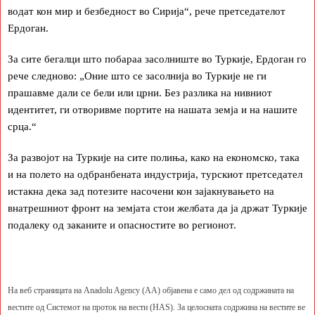
водат кон мир и безбедност во Сирија“, рече претседателот
Ердоган.
За сите бегалци што побараа засолниште во Туркије, Ердоган го
рече следново: „Оние што се засолнија во Туркије не ги
прашавме дали се бели или црни. Без разлика на нивниот
идентитет, ги отворивме портите на нашата земја и на нашите
срца.“
За развојот на Туркије на сите полиња, како на економско, така
и на полето на одбранбената индустрија, турскиот претседател
истакна дека зад потезите насочени кон зајакнувањето на
внатрешниот фронт на земјата стои желбата да ја држат Туркије
подалеку од заканите и опасностите во регионот.
На веб страницата на Anadolu Agency (AA) објавена е само дел од содржината на
вестите од Системот на проток на вести (HAS). За целосната содржина на вестите ве