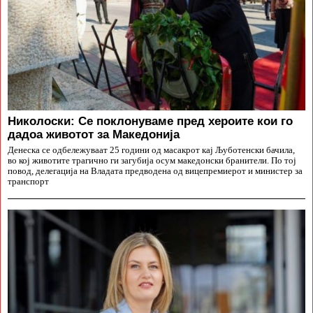
Николоски: Се поклонуваме пред хероите кои го
дадоа животот за Македонија
Денеска се одбележуваат 25 години од масакрот кај Љуботенски бачила,
во кој животите трагично ги загубија осум македонски бранители. По тој
повод, делегација на Владата предводена од вицепремиерот и министер за
транспорт