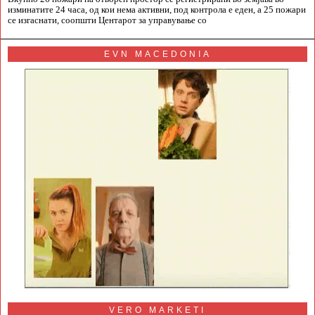
изминатите 24 часа, од кои нема активни, под контрола е еден, а 25 пожари
се изгаснати, соопшти Центарот за управување со
EVN MACEDONIA
VERO MARKETI