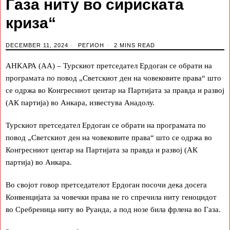
Газа ниту во сириската
криза“
DECEMBER 11, 2024
РЕГИОН
2 MINS READ
АНКАРА (АА) – Турскиот претседател Ердоган се обрати на
програмата по повод „Светскиот ден на човековите права“ што
се одржа во Конгресниот центар на Партијата за правда и развој
(АК партија) во Анкара, известува Анадолу.
Турскиот претседател Ердоган се обрати на програмата по
повод „Светскиот ден на човековите права“ што се одржа во
Конгресниот центар на Партијата за правда и развој (АК
партија) во Анкара.
Во својот говор претседателот Ердоган посочи дека досега
Конвенцијата за човечки права не го спречила ниту геноцидот
во Сребреница ниту во Руанда, а под нозе била фрлена во Газа.