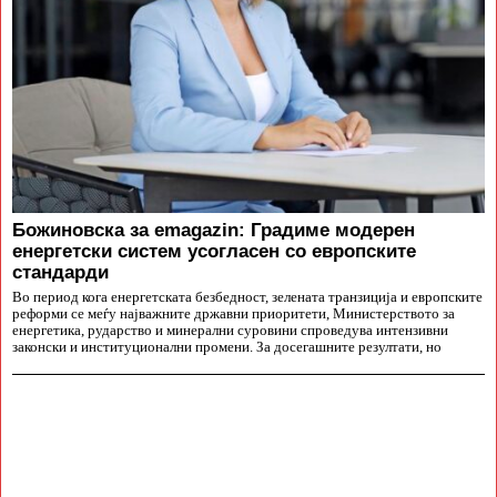
Божиновска за emagazin: Градиме модерен
енергетски систем усогласен со европските
стандарди
Во период кога енергетската безбедност, зелената транзиција и европските
реформи се меѓу најважните државни приоритети, Министерството за
енергетика, рударство и минерални суровини спроведува интензивни
законски и институционални промени. За досегашните резултати, но