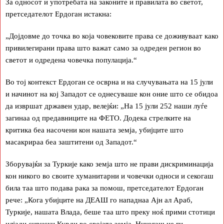
За односот и употребата на законите и правилата во светот,
претседателот Ердоган истакна:
„Дојдовме до точка во која човековите права се доживуваат како
привилегирани права што важат само за одреден регион во
светот и одредена човечка популација.“
Во тој контекст Ердоган се осврна и на случувањата на 15 јули
и начинот на кој Западот се однесуваше кон оние што се обидоа
да извршат државен удар, велејќи: „На 15 јули 252 наши луѓе
загинаа од предавниците на ФЕТО. Додека стрелките на
критика беа насочени кон нашата земја, убијците што
масакрираа беа заштитени од Западот.“
Зборувајќи за Туркије како земја што не прави дискриминација
кон никого во своите хуманитарни и човечки односи и секогаш
била таа што подава рака за помош, претседателот Ердоган
рече: „Кога убијците на ДЕAШ го нападнаа Ајн ал Араб,
Туркије, нашата Влада, беше таа што преку ноќ прими стотици
илјади сириски Курди во својата земја. Никогаш не ги