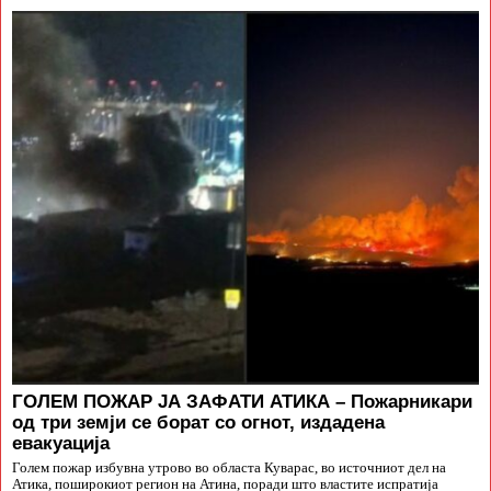
ГОЛЕМ ПОЖАР ЈА ЗАФАТИ АТИКА – Пожарникари
од три земји се борат со огнот, издадена
евакуација
Голем пожар избувна утрово во областа Куварас, во источниот дел на
Атика, поширокиот регион на Атина, поради што властите испратија