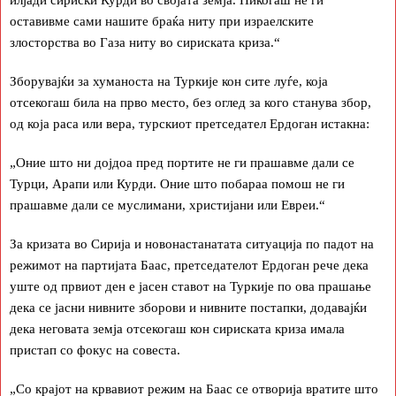
оставивме сами нашите браќа ниту при израелските
злосторства во Газа ниту во сириската криза.“
Зборувајќи за хуманоста на Туркије кон сите луѓе, која
отсекогаш била на прво место, без оглед за кого станува збор,
од која раса или вера, турскиот претседател Ердоган истакна:
„Оние што ни дојдоа пред портите не ги прашавме дали се
Турци, Арапи или Курди. Оние што побараа помош не ги
прашавме дали се муслимани, христијани или Евреи.“
За кризата во Сирија и новонастанатата ситуација по падот на
режимот на партијата Баас, претседателот Ердоган рече дека
уште од првиот ден е јасен ставот на Туркије по ова прашање
дека се јасни нивните зборови и нивните постапки, додавајќи
дека неговата земја отсекогаш кон сириската криза имала
пристап со фокус на совеста.
„Со крајот на крвавиот режим на Баас се отворија вратите што