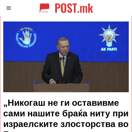
„Никогаш не ги оставивме
сами нашите браќа ниту при
израелските злосторства во