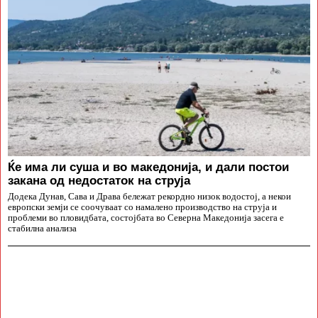
Ќе има ли суша и во македонија, и дали постои
закана од недостаток на струја
Додека Дунав, Сава и Драва бележат рекордно низок водостој, а некои
европски земји се соочуваат со намалено производство на струја и
проблеми во пловидбата, состојбата во Северна Македонија засега е
стабилна анализа