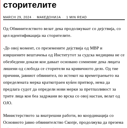
сторителите
MARCH 29, 2024
МАКЕДОНИЈА
1 MIN READ
Од Обвинителството велат дека продолжуваат со дејствија, со
цел идентификација на сторителите.
-До овој момент, со преземените дејствија од МВР и
извршените вештачења од Институтот за судска медицина не се
обезбедени докази кои даваат основано сомнение дека лицата
лишени од слобода се сторители на кривичното дело. Од тие
причини, јавниот обвинител, по истекот на времетраењето на
определената мерка краткотраен куќен притвор, нема да
предлага судот да определи нови мерки за претпазливост за
трите лица кои беа задржани во врска со овој настан, велат од
ОЈО.
Министерството за внатрешни работи, во координација со
Основното јавно обвинителство Скопје, продолжува да презема