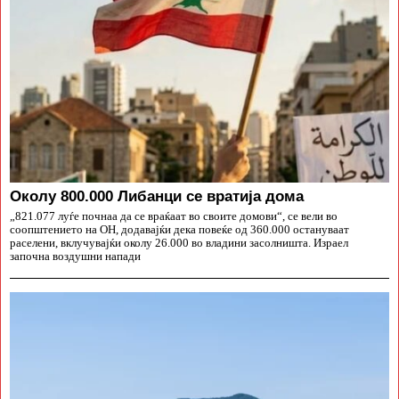
Околу 800.000 Либанци се вратија дома
„821.077 луѓе почнаа да се враќаат во своите домови“, се вели во
соопштението на ОН, додавајќи дека повеќе од 360.000 остануваат
раселени, вклучувајќи околу 26.000 во владини засолништа. Израел
започна воздушни напади