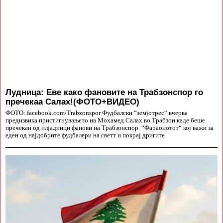
Лудница: Еве како фановите на Трабзонспор го
пречекаа Салах!(ФОТО+ВИДЕО)
ФОТО:.facebook.com/Trabzonspor Фудбалски “земјотрес“ вчерва
предизвика пристигнувањето на Мохамед Салах во Трабзон каде беше
пречекан од илјадници фанови на Трабзонспор. “Фараонотот“ кој важи за
еден од најдобрите фудбалери на светт и покрај дригите