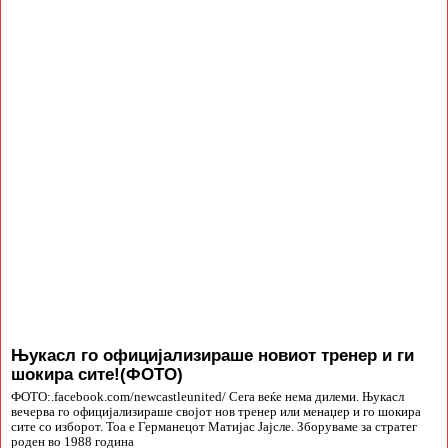
Њукасл го официјализираше новиот тренер и ги
шокира сите!(ФОТО)
ФОТО:.facebook.com/newcastleunited/ Сега веќе нема дилеми. Њукасл
вечерва го официјализираше својот нов тренер или менаџер и го шокира
сите со изборот. Тоа е Германецот Матијас Јајсле. Зборуваме за стратег
роден во 1988 година