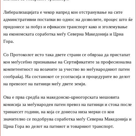
Либерализацијата е чекор напред кон отстранување на сите
админстративни постапки во однос на дозволите, процес што ќе
придонесе за побрз и ефикасен транспорт како и зголемување
на економската соработка меѓу Северна Македонија и Црна
Гора.
Со Протоколот исто така двете страни се обврзаа да пристапат
кон меѓусебно признавање на Сертификатите за професионална
компетентност на возачите за учество во меѓународниот патен
сообраќај. На состанокот се усогласија и процедурите во делот
на превозот на патници меѓу двете земји.
Ова е прва средба на македонско-црногорската мешовита
комисија за меѓународен патен превоз на патници и стока после
тринаесет години, на која се донесоа низа мерки со кои
значително се подобрува соработка меѓу Северна Македонија и
Црна Гора во делот на патниот и товарниот транспорт.