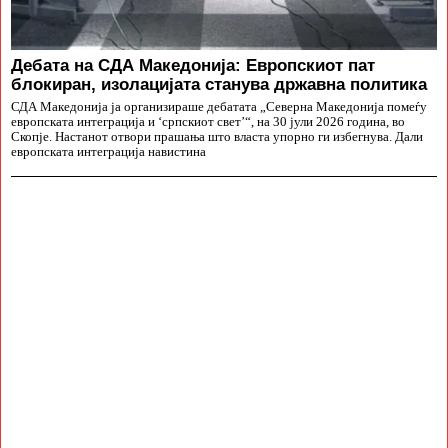
Дебата на СДА Македонија: Европскиот пат
блокиран, изолацијата станува државна политика
СДА Македонија ја организираше дебатата „Северна Македонија помеѓу
европската интеграција и ‘српскиот свет’“, на 30 јули 2026 година, во
Скопје. Настанот отвори прашања што власта упорно ги избегнува. Дали
европската интеграција навистина