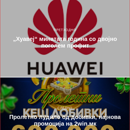
ПРЕТХОДНО
„Хуавеј“ минатата година со двојно
поголем профит
СЛЕДНО
Пролетно лудило од добивки, најнова
промоција на 2win.мк