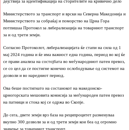
дејствија за идентификација на сторителите на кривично дело
Министерството за транспорт и врски на Северна Македонија и
Министерството за собраќај и поморство на Црна Гора
потпишаа Протокол за либерализација на товарниот транспорт
за и од трети земји.
Согласно Протоколот, либерализацијата ќе стапи на сила од 1
мај 2024 година и ќе има важност една година, период во кој ќе
се прави анализа на состојбата во меѓународниот патен превоз,
се со цел да се постигне конечно ослободување од системот на
дозволи и во наредниот период.
Ова беше постигнато на состанокот на македонско-
црногорската мешовита комисија за меѓународен патен превоз
на патници и стока кој се одржа во Скопје.
До сега, двете земји врз база на реципроцитет разменуваа
вкупно 300 дозволи за и од трети земји кои беа од огромно
значење за товарниот транспорт.