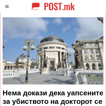
Нема докази дека уапсените
за убиството на докторот се