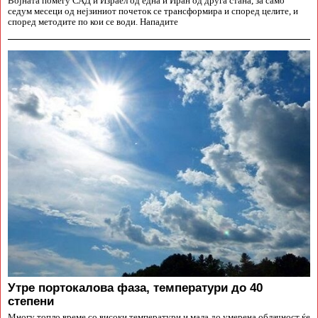
Војната помеѓу САД и Израел од една и Иран од друга стана, за само
седум месеци од нејзиниот почеток се трансформира и според целите, и
според методите по кои се води. Нападите
Утре портокалова фаза, температури до 40
степени
Многу топло време со високи температури и мала до умерена облачност ќе