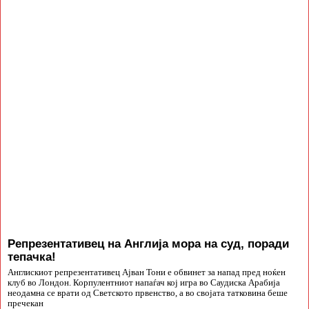
Репрезентативец на Англија мора на суд, поради
тепачка!
Англискиот репрезентативец Ајван Тони е обвинет за напад пред ноќен
клуб во Лондон. Корпулентниот напаѓач кој игра во Саудиска Арабија
неодамна се врати од Светското првенство, а во својата татковина беше
пречекан