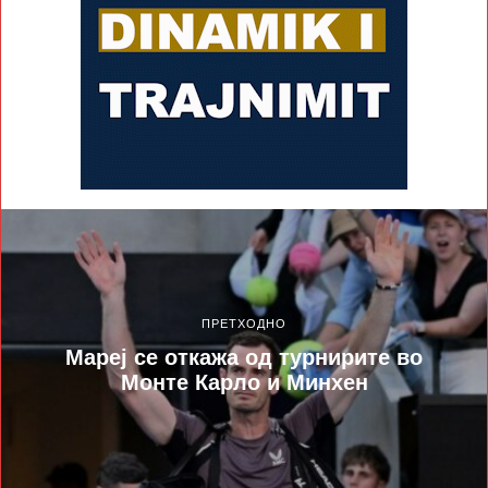
ПРЕТХОДНО
Мареј се откажа од турнирите во
Монте Карло и Минхен