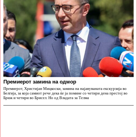
Премиерот замина на одмор
Премиерот, Христијан Мицкоски, замина на најавуваната екскурзија во
Белгија, за која самиот рече дека ќе ја помине со четири дена престој во
Бриж и четири во Брисел. Но од Владата за Телма