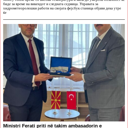
биде за време на викендот и следната седмица. Управата за
хидрометеоролошки работи на својата фејсбук станица објави дека утре
ќе
Ministri Ferati priti në takim ambasadorin e