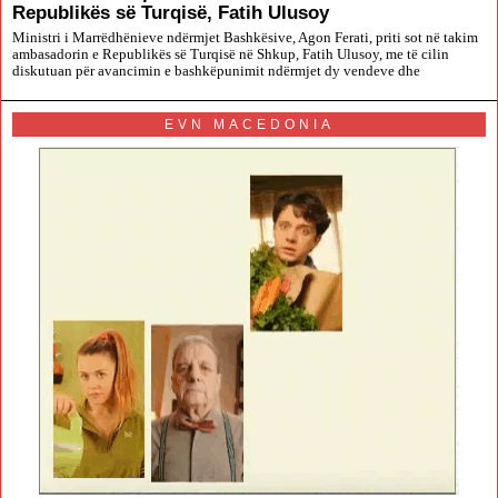
Republikës së Turqisë, Fatih Ulusoy
Ministri i Marrëdhënieve ndërmjet Bashkësive, Agon Ferati, priti sot në takim
ambasadorin e Republikës së Turqisë në Shkup, Fatih Ulusoy, me të cilin
diskutuan për avancimin e bashkëpunimit ndërmjet dy vendeve dhe
EVN MACEDONIA