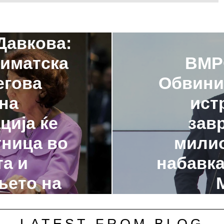
Давкова:
ВМР
лиматска
Обвини
егова
ист
на
зав
ција ќе
милио
тница во
набавка
та и
њето на
средина