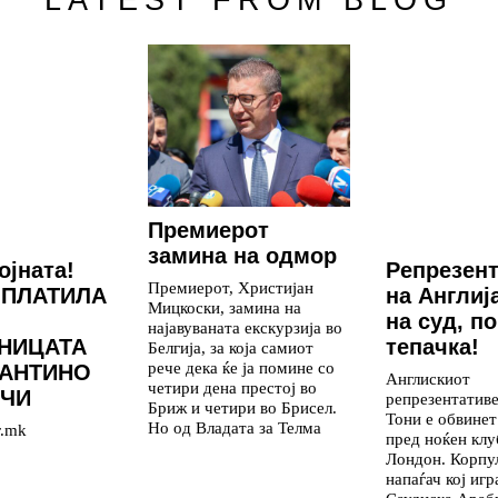
LATEST FROM BLOG
Премиерот
замина на одмор
ојната!
Репрезен
Премиерот, Христијан
 ПЛАТИЛА
на Англиј
Мицкоски, замина на
на суд, п
најавуваната екскурзија во
НИЦАТА
тепачка!
Белгија, за која самиот
рече дека ќе ја помине со
ФАНТИНО
Англискиот
четири дена престој во
ЛЧИ
репрезентативе
Бриж и четири во Брисел.
Тони е обвинет
Но од Владата за Телма
r.mk
пред ноќен клу
Лондон. Корпу
напаѓач кој игр