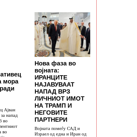
Нова фаза во
војната:
тативец
ИРАНЦИТЕ
а мора
НАЈАВУВААТ
оради
НАПАД ВРЗ
ЛИЧНИОТ ИМОТ
НА ТРАМП И
ц Ајван
НЕГОВИТЕ
 за напад
ПАРТНЕРИ
б во
лентниот
Војната помеѓу САД и
а во
Израел од една и Иран од