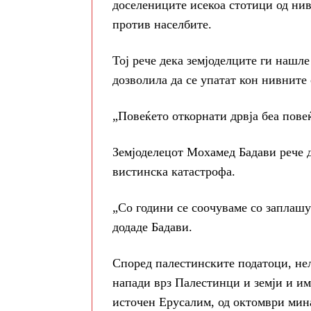
доселениците исекоа стотици од нив
против населбите.
Тој рече дека земјоделците ги нашле
дозволила да се упатат кон нивните
„Повеќето откорнати дрвја беа пове
Земјоделецот Мохамед Бадави рече д
вистинска катастрофа.
„Со години се соочуваме со заплашу
додаде Бадави.
Според палестинските податоци, не
напади врз Палестинци и земји и им
источен Ерусалим, од октомври мина