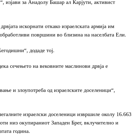
“, изјави за Анадолу Башар ал Карјути, активист
 дрвјата искорнати откако израелската армија им
 обработливи површини во близина на населбата Ели.
ќегодишни“, додаде тој.
ека сечењето на вековните маслинови дрвја е
вање и злоупотреба од израелските доселеници“,
легалните израелски доселеници извршиле околу 16.663
оти низ окупираниот Западен Брег, вклучително и
тата година.