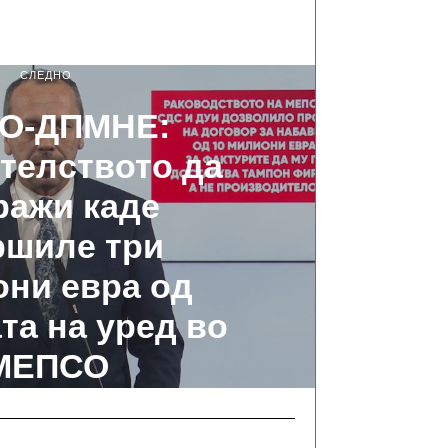
СЛЕДНО
О-ДПМНЕ:
телството да
ражи каде
ршиле три
ни евра од
та на уред во
МЕПСО