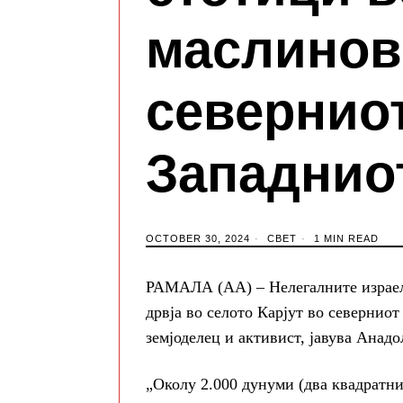
маслинов
северниот
Западнио
OCTOBER 30, 2024
СВЕТ
1 MIN READ
РАМАЛА (АА) – Нелегалните израел
дрвја во селото Карјут во северниот
земјоделец и активист, јавува Анадо
„Околу 2.000 дунуми (два квадратни