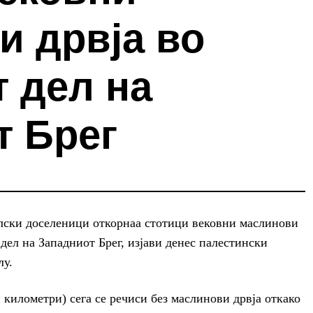
и дрвја во
 дел на
т Брег
ски доселеници откорнаа стотици вековни маслинови
 дел на Западниот Брег, изјави денес палестински
лу.
 километри) сега се речиси без маслинови дрвја откако