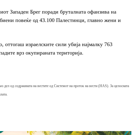
иот Западен Брег поради бруталната офанзива на
 убиени повеќе од 43.100 Палестинци, главно жени и
, оттогаш израелските сили убија најмалку 763
падите врз окупираната територија.
мо дел од содржината на вестите од Системот на проток на вести (HAS). За целосната
лата.