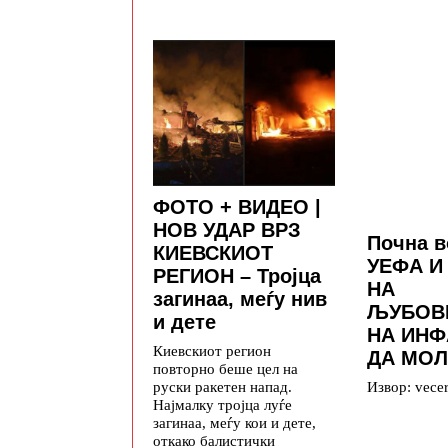
ФОТО + ВИДЕО |
НОВ УДАР ВРЗ
Почна в
КИЕВСКИОТ
УЕФА И
РЕГИОН – Тројца
НА
загинаа, меѓу нив
ЉУБОВ
и дете
НА ИН
Киевскиот регион
ДА МО
повторно беше цел на
руски ракетен напад.
Извор: vece
Најмалку тројца луѓе
загинаа, меѓу кои и дете,
откако балистички