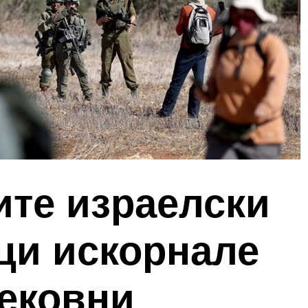
ите израелски
ци искорнале
вековни