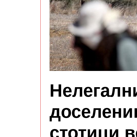
Нелегалн
доселени
стотици 