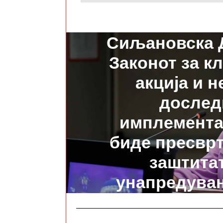
ПРЕТХОДНО
Сиљановска 
Законот за к
акција и н
дослед
имплемента
биде пресвр
заштита
унапредува
животната 