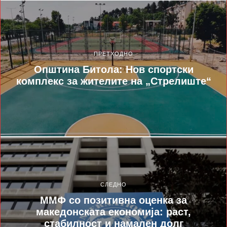
ПРЕТХОДНО
Општина Битола: Нов спортски
комплекс за жителите на „Стрелиште“
СЛЕДНО
ММФ со позитивна оценка за
македонската економија: раст,
стабилност и намален долг