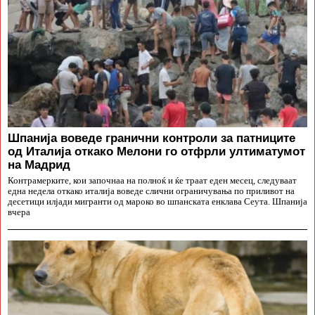
Шпанија воведе гранични контроли за патниците
од Италија откако Мелони го отфрли ултиматумот
на Мадрид
Контрамерките, кои започнаа на полноќ и ќе траат еден месец, следуваат
една недела откако италија воведе слични ограничувања по приливот на
десетици илјади мигранти од мароко во шпанската енклава Сеута. Шпанија
вчера