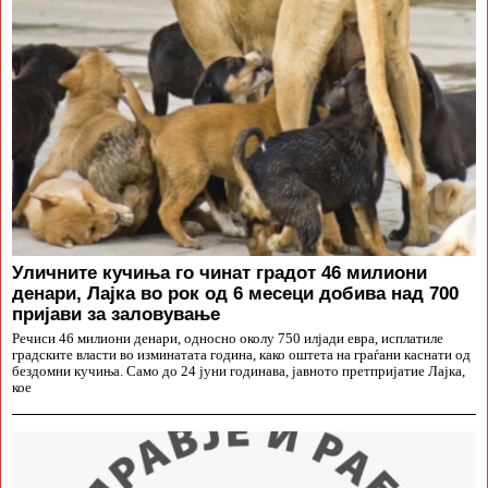
Уличните кучиња го чинат градот 46 милиони
денари, Лајка во рок од 6 месеци добива над 700
пријави за заловување
Речиси 46 милиони денари, односно околу 750 илјади евра, исплатиле
градските власти во изминатата година, како оштета на граѓани каснати од
бездомни кучиња. Само до 24 јуни годинава, јавното претпријатие Лајка,
кое