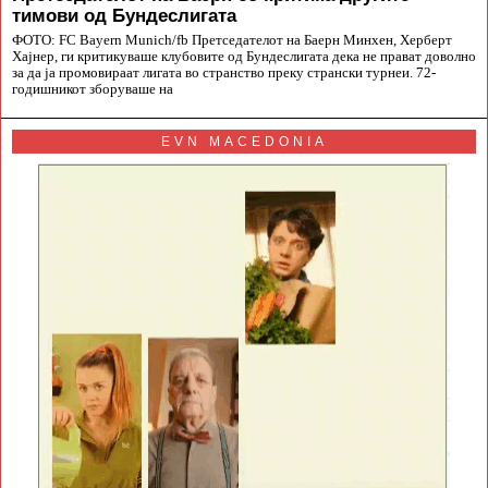
тимови од Бундеслигата
ФОТО: FC Bayern Munich/fb Претседателот на Баерн Минхен, Херберт
Хајнер, ги критикуваше клубовите од Бундеслигата дека не прават доволно
за да ја промовираат лигата во странство преку странски турнеи. 72-
годишникот зборуваше на
EVN MACEDONIA