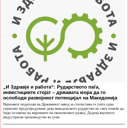
„И Здравје и работа“: Рударството паѓа,
инвестициите стојат – државата мора да го
ослободи развојниот потенцијал на Македонија
Најновите податоци на Државниот завод за статистика се уште едно
сериозно предупредување дека македонското рударство не смее повеќе да
биде оставено на маргините на економскиот развој. Додека вкупното
индустриско производство во јуни