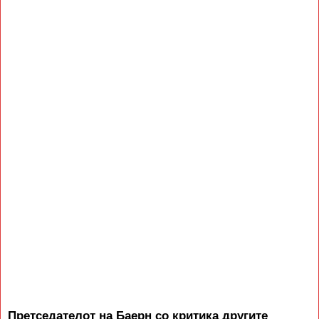
Претседателот на Баерн со критика другите