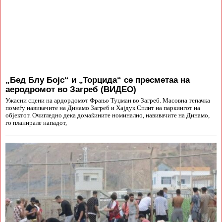
„Бед Блу Бојс“ и „Торцида“ се пресметаа на
аеродромот во Загреб (ВИДЕО)
Ужасни сцени на ардордомот Фрањо Туџман во Загреб. Масовна тепачка
помеѓу навивачите на Динамо Загреб и Хајдук Сплит на паркингот на
објектот. Очигледно дека домаќините номинално, навивачите на Динамо,
го планирале нападот,