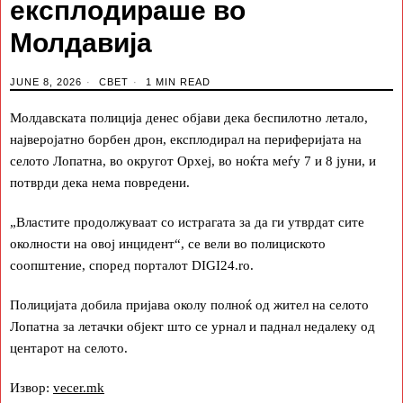
експлодираше во
Молдавија
JUNE 8, 2026
СВЕТ
1 MIN READ
Молдавската полиција денес објави дека беспилотно летало,
најверојатно борбен дрон, експлодирал на периферијата на
селото Лопатна, во округот Орхеј, во ноќта меѓу 7 и 8 јуни, и
потврди дека нема повредени.
„Властите продолжуваат со истрагата за да ги утврдат сите
околности на овој инцидент“, се вели во полициското
соопштение, според порталот DIGI24.ro.
Полицијата добила пријава околу полноќ од жител на селото
Лопатна за летачки објект што се урнал и паднал недалеку од
центарот на селото.
Извор:
vecer.mk