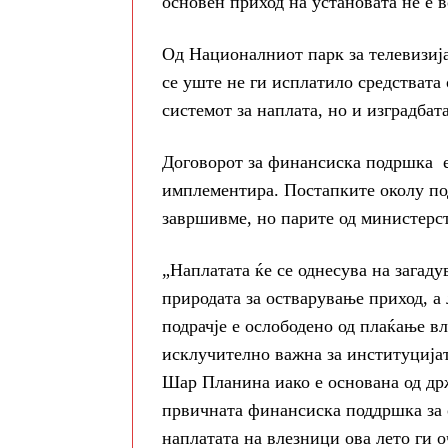
основен приход на установата не е 
Од Националниот парк за телевизија
се уште не ги исплатило средствата
системот за наплата, но и изградбат
Договорот за финансиска подршка е 
имплементира. Постапките околу под
завршивме, но парите од министерст
„Наплатата ќе се однесува на загадув
природата за остварување приход, а
подрачје е ослободено од плаќање в
исклучително важна за институцијат
Шар Планина иако е основана од др
првичната финансиска поддршка за 
наплатата на влезници ова лето ги о