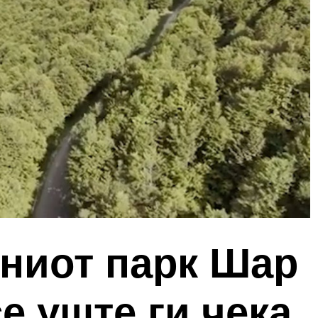
ниот парк Шар
е уште ги чека