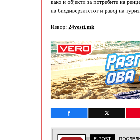
како и објекти за потребите на ренџ
на биодиверзитетот и равој на туриз
Извор:
24vesti.mk
E-POST
ПОСЛЕД