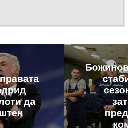
Божинов
управата
стаб
адрид
сезо
лоти да
зат
уштен
пред
ко