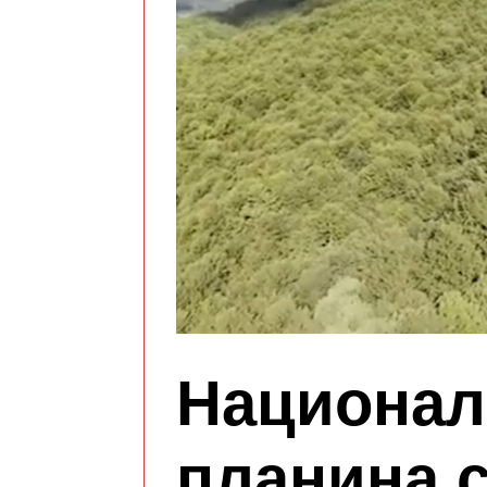
Национал
планина с