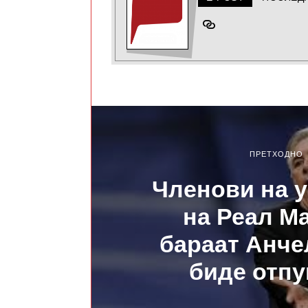
ПРЕТХОДНО
Членови на 
на Реал М
бараат Анче
биде отп