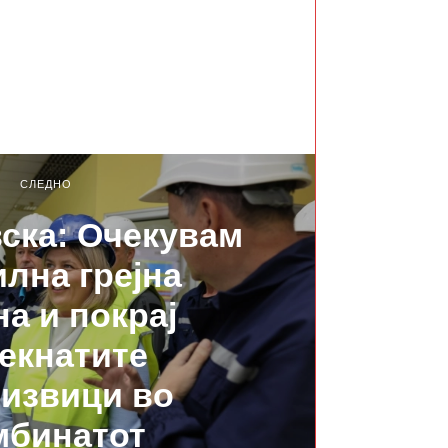
СЛЕДНО
ска: Очекувам
илна грејна
на и покрај
екнатите
извици во
мбинатот