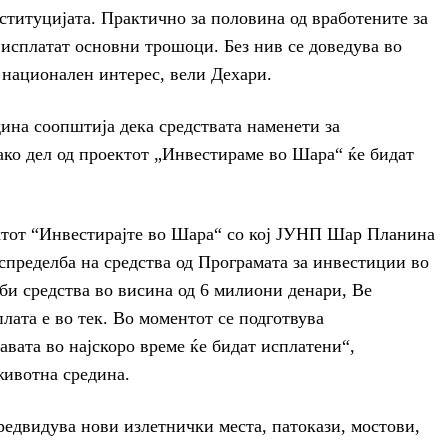
титуцијата. Практично за половина од вработените за
е исплатат основни трошоци. Без нив се доведува во
 национален интерес, вели Дехари.
ина соопштија дека средствата наменети за
о дел од проектот „Инвестираме во Шара“ ќе бидат
ектот “Инвестирајте во Шара“ со кој ЈУНП Шар Планина
спределба на средства од Програмата за инвестиции во
 средства во висина од 6 милиони денари, Ве
лата е во тек. Во моментот се подготвува
авата во најскоро време ќе бидат исплатени“,
животна средина.
едвидува нови излетнички места, патокази, мостови,