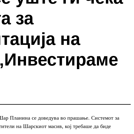
а за
тација на
 „Инвестираме
Шар Планина се доведува во прашање. Системот за
етители на Шарскиот масив, кој требаше да биде