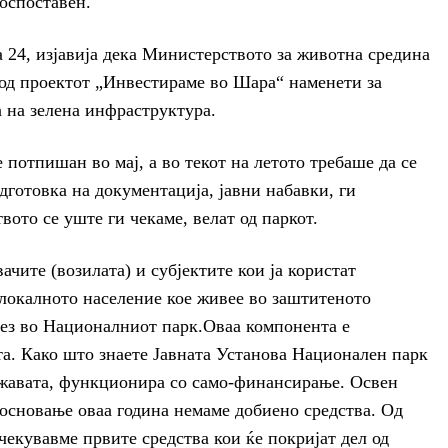
воспоставен.
 24, изјавија дека Министерството за животна средина
 од проектот „Инвестираме во Шара“ наменети за
а на зелена инфраструктура.
потпишан во мај, а во текот на летото требаше да се
готовка на документација, јавни набавки, ги
вото се уште ги чекаме, велат од паркот.
ачите (возилата) и субјектите кои ја користат
 локалното население кое живее во заштитеното
лез во Националниот парк.Оваа компонента е
а. Како што знаете Јавната Установа Национален парк
жавата, функционира со само-финансирање. Освен
основање оваа година немаме добиено средства. Од
чекувавме првите средства кои ќе покријат дел од