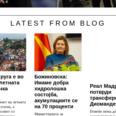
LATEST FROM BLOG
руга е во
Божиновска:
 летната
Имаме добра
Реал Мад
чка
хидролошка
потврди
состојба,
трансфер
акумулациите се
екот на летната
Диоманде
на 70 проценти
сезона, а
полнет со
Повеќе нема д
Министерката за
странски
досегашниот ч