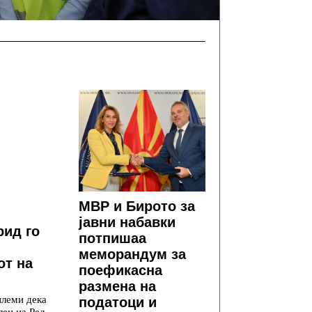
МВР и Бирото за
јавни набавки
рид го
потпишаа
меморандум за
от на
поефикасна
размена на
илеми дека
податоци и
лен на Ред