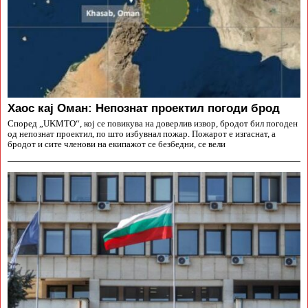
Хаос кај Оман: Непознат проектил погоди брод
Според „UKMTO“, кој се повикува на доверлив извор, бродот бил погоден
од непознат проектил, по што избувнал пожар. Пожарот е изгаснат, а
бродот и сите членови на екипажот се безбедни, се вели