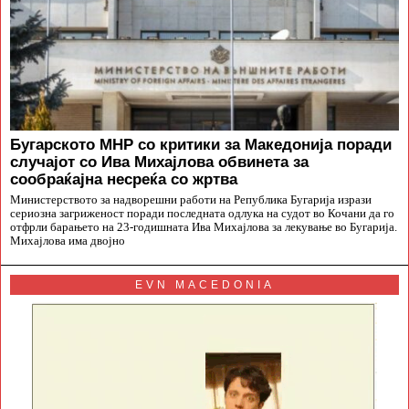
Бугарското МНР со критики за Македонија поради
случајот со Ива Михајлова обвинета за
сообраќајна несреќа со жртва
Министерството за надворешни работи на Република Бугарија изрази
сериозна загриженост поради последната одлука на судот во Кочани да го
отфрли барањето на 23-годишната Ива Михајлова за лекување во Бугарија.
Михајлова има двојно
EVN MACEDONIA