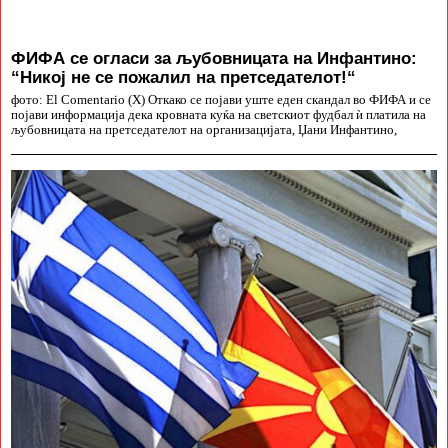
ФИФА се огласи за љубовницата на Инфантино:
“Никој не се пожалил на претседателот!“
фото: El Comentario (X) Откако се појави уште еден скандал во ФИФА и се
појави информација дека кровната куќа на светскиот фудбал ѝ платила на
љубовницата на претседателот на организацијата, Џани Инфантино,