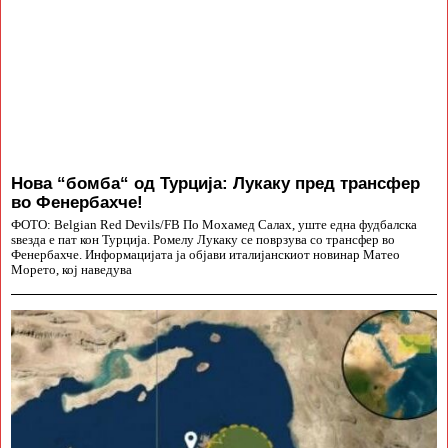
Нова “бомба“ од Турција: Лукаку пред трансфер
во Фенербахче!
ФОТО: Belgian Red Devils/FB По Мохамед Салах, уште една фудбалска
ѕвезда е пат кон Турција. Ромелу Лукаку се поврзува со трансфер во
Фенербахче. Информацијата ја објави италијанскиот новинар Матео
Морето, кој наведува