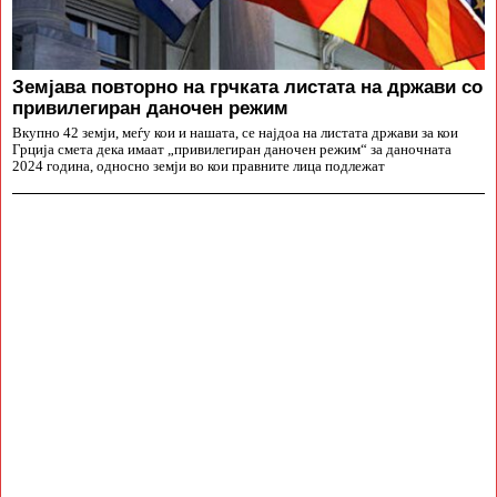
Земјава повторно на грчката листата на држави со
привилегиран даночен режим
Вкупно 42 земји, меѓу кои и нашата, се најдоа на листата држави за кои
Грција смета дека имаат „привилегиран даночен режим“ за даночната
2024 година, односно земји во кои правните лица подлежат