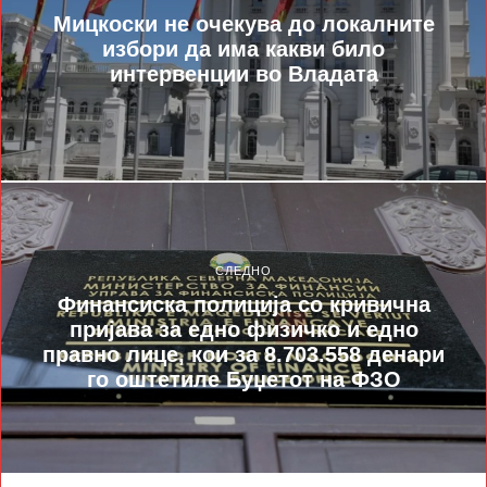
Мицкоски не очекува до локалните
избори да има какви било
интервенции во Владата
СЛЕДНО
Финансиска полиција со кривична
пријава за едно физичко и едно
правно лице, кои за 8.703.558 денари
го оштетиле Буџетот на ФЗО