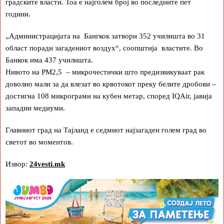
градските власти. Тоа е најголем број во последните пет
години.
„Администрацијата на Бангкок затвори 352 училишта во 31
област поради загадениот воздух“, соопштија властите. Во
Банкок има 437 училишта.
Нивото на PM2,5 – микрочестички што предизвикуваат рак
доволно мали за да влезат во крвотокот преку белите дробови –
достигна 108 микрограми на кубен метар, според IQAir, јавија
западни медиуми.
Главниот град на Тајланд е седмиот најзагаден голем град во
светот во моментов.
Извор:
24vesti.mk