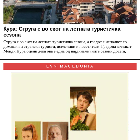
Ќура: Струга е во екот на летната туристичка
сезона
Струга е во екот на летната туристичка сезона, а градот е исполнет со
домашни и странски туристи, иселеници и посетители. Градоначалникот
Менди Ќура оцени дека ова е една од најдинамичните сезони досега,
EVN MACEDONIA