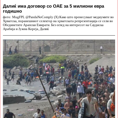
Далиќ има договор со ОАЕ за 5 милиони евра
годишно
фото: MugFPL @PandaNoComply (X) Како што пренесуваат медиумите во
Хрватска, поранешниот селектор на хрватската репрезентација се сели во
Обединетите Арапски Емирати. Без оглед на интересот на Саудиска
Арабија и Јужна Кореја, Далиќ