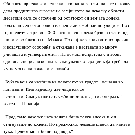
Обилните врнежи кои непрекинато паѓаа во изминатите неколку
дена предизвикаа лизгање на земјиштето во неколку области.
Десетици села се отсечени од остатокот од земјата додека
водата носеше мостови и влечеше автомобили по улиците. Воз
кој превезувал речиси 300 патници со голема брзина излета од
шините во близина на Малага. Покрај железничкиот, во прекин е
и воздушниот сообраќај а откажана е наставата во многу
училишта и универзитети… На помош испратена е и воена
единица специјализирана за спасувачки операции која треба да
им помогне на локалните служби.
„Куќата која се наоѓаше на почетокот на градот , исчезна во
поплавата..Има најмалку две лица кои се
исчезнати..Спасувачките служби не можат да ги лоцираат..“ –
жител на Шпанија.
„Пред само неколку часа водата беше толку висока и ми
стигнуваше до колена. Но предходно, немаше шанси да минете
тука. Целиот мост беше под вода.“