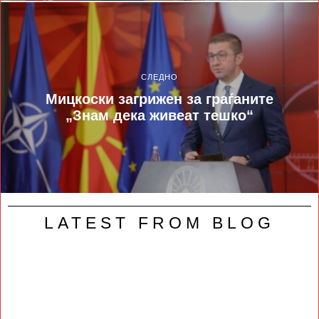
СЛЕДНО
Мицкоски загрижен за граѓаните
„Знам дека живеат тешко“
LATEST FROM BLOG