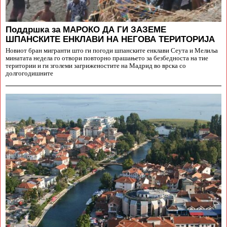
Поддршка за МАРОКО ДА ГИ ЗАЗЕМЕ
ШПАНСКИТЕ ЕНКЛАВИ НА НЕГОВА ТЕРИТОРИЈА
Новиот бран мигранти што ги погоди шпанските енклави Сеута и Мелиља
минатата недела го отвори повторно прашањето за безбедноста на тие
територии и ги зголеми загриженостите на Мадрид во врска со
долгогодишните