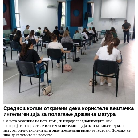
Средношколци откриени дека користеле вештачка
интелигенција за полагање државна матура
Со иста реченица на иста тема, ги издаде средношколците кои
најверојатно користеле вештачка интелигенција на полагањето државна
матура. Биле откриени кога биле прегледани нивните тестови. Доколку се
знае дека темите и насоките