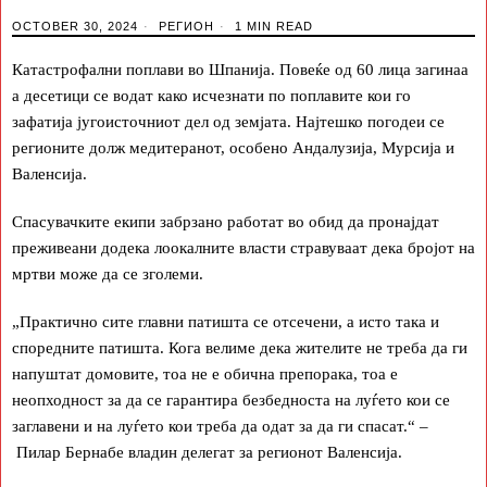
OCTOBER 30, 2024
РЕГИОН
1 MIN READ
Катастрофални поплави во Шпанија. Повеќе од 60 лица загинаа
а десетици се водат како исчезнати по поплавите кои го
зафатија југоисточниот дел од земјата. Најтешко погодеи се
регионите долж медитеранот, особено Андалузија, Мурсија и
Валенсија.
Спасувачките екипи забрзано работат во обид да пронајдат
преживеани додека лоокалните власти стравуваат дека бројот на
мртви може да се зголеми.
„
Практично сите главни патишта се отсечени, а исто така и
споредните патишта. Кога велиме дека жителите не треба да ги
напуштат домовите, тоа не е обична препорака, тоа е
неопходност за да се гарантира безбедноста на луѓето кои се
заглавени и на луѓето кои треба да одат за да ги спасат.“ –
Пилар Бернабе владин делегат за регионот Валенсија.