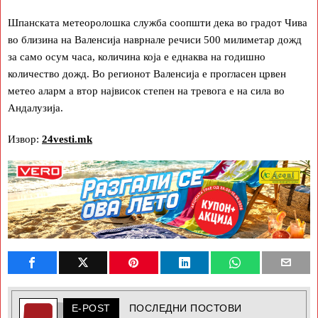
Шпанската метеоролошка служба соопшти дека во градот Чива
во близина на Валенсија наврнале речиси 500 милиметар дожд
за само осум часа, количина која е еднаква на годишно
количество дожд. Во регионот Валенсија е прогласен црвен
метео аларм а втор највисок степен на тревога е на сила во
Андалузија.
Извор:
24vesti.mk
E-POST
ПОСЛЕДНИ ПОСТОВИ