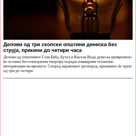
Делови од три скопски општини денеска без
струја, прекини до четири часа
Делови од општините Гази Баба, Бутел и Кисела Вода денеска привремено
ќе останат без електрична енергија поради планирани технички
интервенции на мрежата. Според најавениот распоред, прекините ќе траат
од три до четири