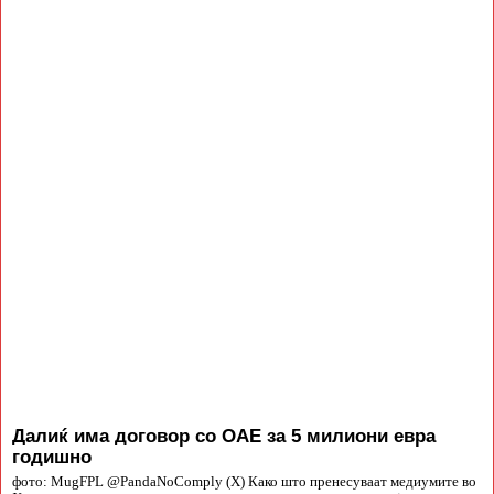
Далиќ има договор со ОАЕ за 5 милиони евра
годишно
фото: MugFPL @PandaNoComply (X) Како што пренесуваат медиумите во