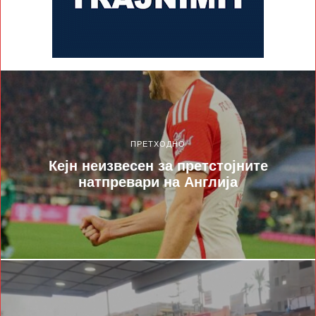
ПРЕТХОДНО
Кејн неизвесен за претстојните
натпревари на Англија