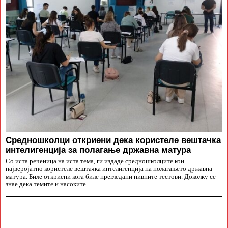
Средношколци откриени дека користеле вештачка
интелигенција за полагање државна матура
Со иста реченица на иста тема, ги издаде средношколците кои
најверојатно користеле вештачка интелигенција на полагањето државна
матура. Биле откриени кога биле прегледани нивните тестови. Доколку се
знае дека темите и насоките