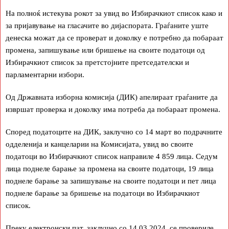
На полноќ истекува рокот за увид во Избирачкиот список како и
за пријавување на гласачите во дијаспората. Граѓаните уште
денеска можат да се проверат и доколку е потребно да побараат
промена, запишување или бришење на своите податоци од
Избирачкиот список за претстојните претседателски и
парламентарни избори.
Од Државната изборна комисија (ДИК) апелираат граѓаните да
извршат проверка и доколку има потреба да побараат промена.
Според податоците на ДИК, заклучно со 14 март во подрачните
одделенија и канцеларии на Комисијата, увид во своите
податоци во Избирачкиот список направиле 4 859 лица. Седум
лица поднеле барање за промена на своите податоци, 19 лица
поднеле барање за запишување на своите податоци и пет лица
поднеле барање за бришење на податоци во Избирачкиот
список.
Преку електронски пат, заклучно со 14.03.2024, се провериле