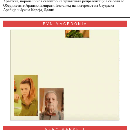
Хрватска, поранешниот селектор на хрватската репрезентација се сели во
Обединетите Арапски Емирати. Без оглед на интересот на Саудиска
Арабија и Јужна Кореја, Далиќ
EVN MACEDONIA
VERO MARKETI