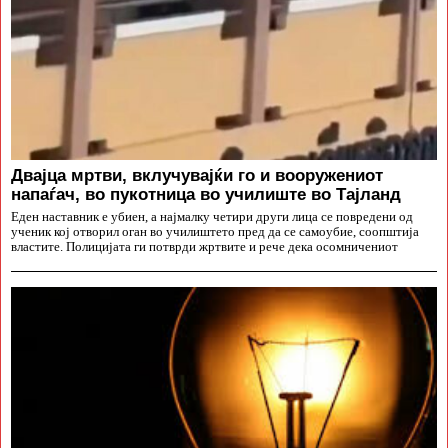
Двајца мртви, вклучувајќи го и вооружениот
напаѓач, во пукотница во училиште во Тајланд
Еден наставник е убиен, а најмалку четири други лица се повредени од
ученик кој отворил оган во училиштето пред да се самоубие, соопштија
властите. Полицијата ги потврди жртвите и рече дека осомничениот