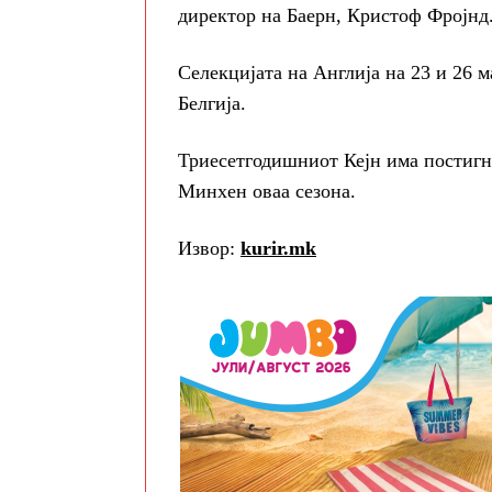
директор на Баерн, Кристоф Фројнд
Селекцијата на Англија на 23 и 26 
Белгија.
Триесетгодишниот Кејн има постигна
Минхен оваа сезона.
Извор:
kurir.mk