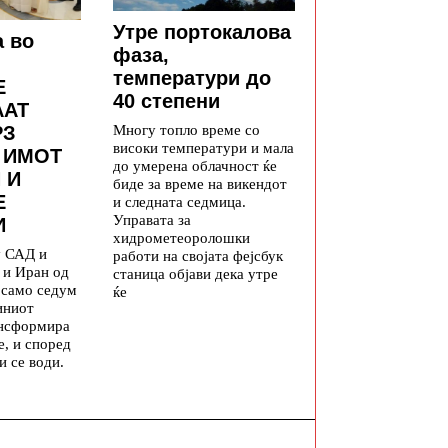
Утре портокалова
а во
фаза,
температури до
Е
40 степени
ААТ
Многу топло време со
РЗ
високи температури и мала
 ИМОТ
до умерена облачност ќе
 И
биде за време на викендот
Е
и следната седмица.
Управата за
И
хидрометеоролошки
у САД и
работи на својата фејсбук
 и Иран од
станица објави дека утре
а само седум
ќе
иниот
ансформира
е, и според
и се води.