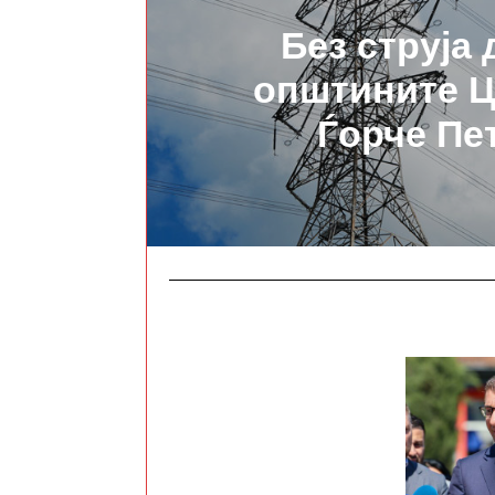
Без струја 
општините Ц
Ѓорче Пе