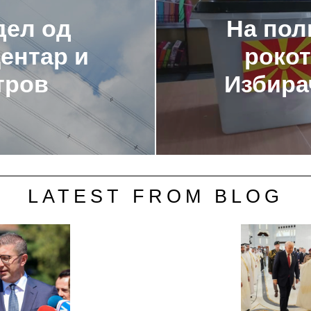
дел од
На пол
ентар и
рокот
тров
Избира
LATEST FROM BLOG