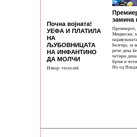
Премие
замина 
Почна војната!
Премиерот,
УЕФА И ПЛАТИЛА
Мицкоски, з
НА
најавуваната
ЉУБОВНИЦАТА
Белгија, за 
рече дека ќе
НА ИНФАНТИНО
четири дена
ДА МОЛЧИ
Бриж и чети
Но од Влада
Извор: vecer.mk