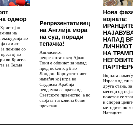
рот
Нова фаз
на одмор
војната:
Репрезентативец
ИРАНЦИТ
 Христијан
на Англија мора
НАЈАВУВ
амина на
на суд, поради
 екскурзија во
НАПАД В
тепачка!
која самиот
ЛИЧНИОТ
 ја помине со
Англискиот
НА ТРАМП
 престој во
репрезентативец Ајван
НЕГОВИТ
ри во Брисел.
Тони е обвинет за напад
та за Телма
ПАРТНЕР
пред ноќен клуб во
Лондон. Корпулентниот
Војната помеѓ
напаѓач кој игра во
Израел од една
Саудиска Арабија
друга стана, з
неодамна се врати од
месеци од нејз
Светското првенство, а во
почеток се тр
својата татковина беше
и според целит
пречекан
методите по ко
Нападите