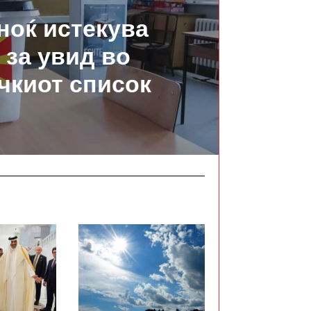
ноќ истекува
 за увид во
чкиот список