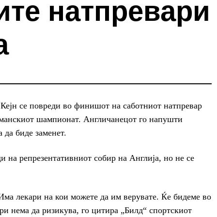
ите натпревари
а
Кејн се повреди во финишот на саботниот натпревар
ерманскиот шампионат. Англичанецот го напушти
а да биде заменет.
ди на репрезентативниот собир на Англија, но не се
 Има лекари на кои можете да им верувате. Ќе бидеме во
ри нема да ризикува, го цитира „Билд“ спортскиот