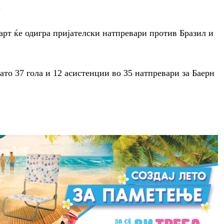
.
март ќе одигра пријателски натпревари против Бразил и
то 37 гола и 12 асистенции во 35 натпревари за Баерн