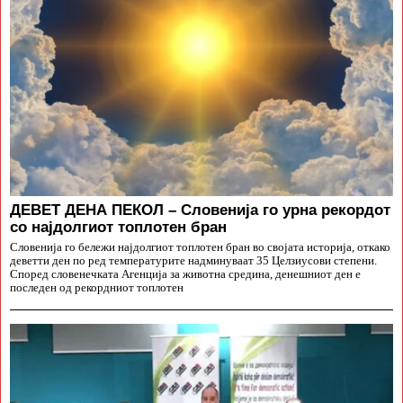
ДЕВЕТ ДЕНА ПЕКОЛ – Словенија го урна рекордот
со најдолгиот топлотен бран
Словенија го бележи најдолгиот топлотен бран во својата историја, откако
деветти ден по ред температурите надминуваат 35 Целзиусови степени.
Според словенечката Агенција за животна средина, денешниот ден е
последен од рекордниот топлотен