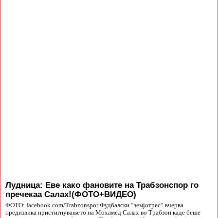
Лудница: Еве како фановите на Трабзонспор го
пречекаа Салах!(ФОТО+ВИДЕО)
ФОТО:.facebook.com/Trabzonspor Фудбалски “земјотрес“ вчерва
предизвика пристигнувањето на Мохамед Салах во Трабзон каде беше