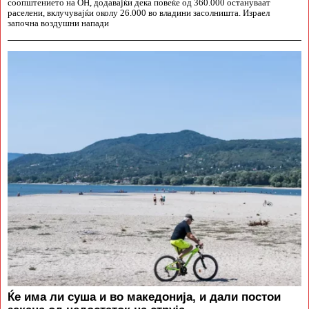
соопштението на ОН, додавајќи дека повеќе од 360.000 остануваат
раселени, вклучувајќи околу 26.000 во владини засолништа. Израел
започна воздушни напади
Ќе има ли суша и во македонија, и дали постои