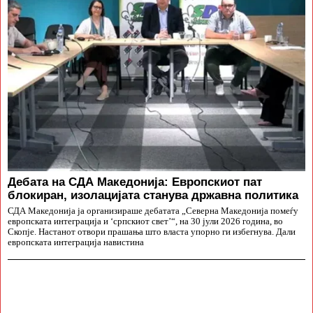
Дебата на СДА Македонија: Европскиот пат
блокиран, изолацијата станува државна политика
СДА Македонија ја организираше дебатата „Северна Македонија помеѓу
европската интеграција и ‘српскиот свет’“, на 30 јули 2026 година, во
Скопје. Настанот отвори прашања што власта упорно ги избегнува. Дали
европската интеграција навистина