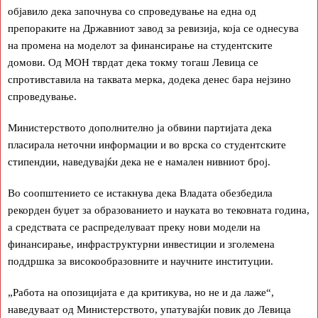
објавило дека започнува со спроведување на една од
препораките на Државниот завод за ревизија, која се однесува
на промена на моделот за финансирање на студентските
домови. Од МОН тврдат дека токму тогаш Левица се
спротивставила на таквата мерка, додека денес бара нејзино
спроведување.
Министерството дополнително ја обвини партијата дека
пласирала неточни информации и во врска со студентските
стипендии, наведувајќи дека не е намален нивниот број.
Во соопштението се истакнува дека Владата обезбедила
рекорден буџет за образованието и науката во тековната година,
а средствата се распределуваат преку нови модели на
финансирање, инфраструктурни инвестиции и зголемена
поддршка за високообразовните и научните институции.
„Работа на опозицијата е да критикува, но не и да лаже“,
наведуваат од Министерството, упатувајќи повик до Левица