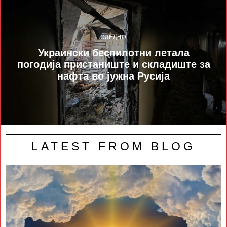
СЛЕДНО
Украински беспилотни летала
погодија пристаниште и складиште за
нафта во јужна Русија
LATEST FROM BLOG