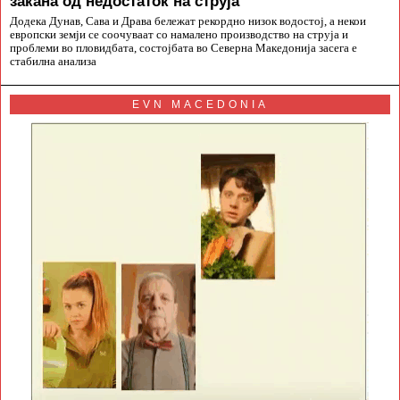
закана од недостаток на струја
Додека Дунав, Сава и Драва бележат рекордно низок водостој, а некои
европски земји се соочуваат со намалено производство на струја и
проблеми во пловидбата, состојбата во Северна Македонија засега е
стабилна анализа
EVN MACEDONIA