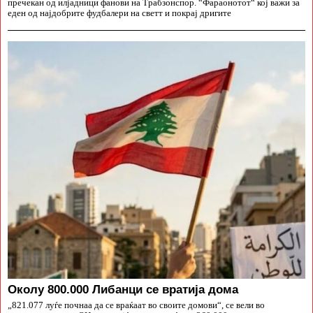
пречекан од илјадници фанови на Трабзонспор. “Фараонотот“ кој важи за
еден од најдобрите фудбалери на светт и покрај дригите
Околу 800.000 Либанци се вратија дома
„821.077 луѓе почнаа да се враќаат во своите домови“, се вели во