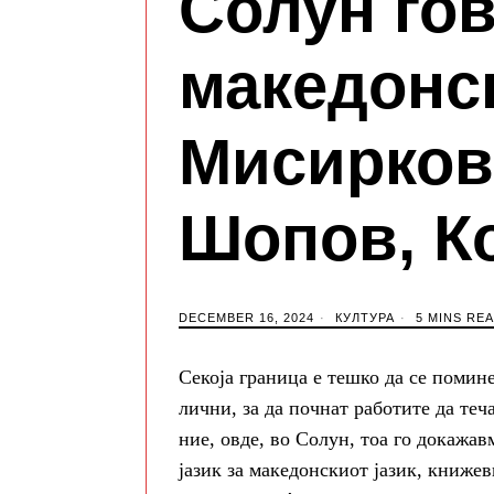
Солун го
македонск
Мисирков
Шопов, К
DECEMBER 16, 2024
КУЛТУРА
5 MINS RE
Секоја граница е тешко да се помин
лични, за да почнат рабoтите да теч
ние, овде, во Солун, тоа го докажав
јазик за македонскиот јазик, книжев