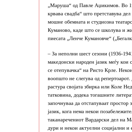
„Маруша“ од Павле Аџикимов. Во 19
крвава свадба“ што претставува дел
мошне обемната и студиозна театарс
Куманово, каде што се школува и жи
пиесата „Ленче Кумановче“ („Бегалк
– За неполни шест сезони (1936-194
македонски народен јазик меѓу кои 
се отепувачка“ на Ристо Крле. Неко
воопшто не слегува од репертоарот.
растура својата збирка или Коле Нед
татковина, додека тогашните литер
започнуваа да отстапуваат простор 
јазик, кога нема некои позабележит
таканаречениот Вардарски дел на М
дури и некои актуелни социјални и