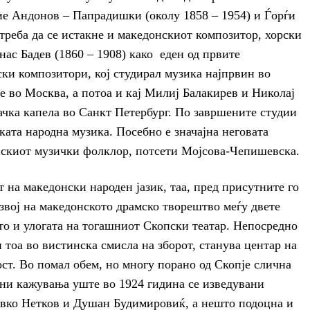
ие Андонов – Папрадишки (околу 1858 – 1954) и Ѓорѓи
 треба да се истакне и македонскиот композитор, хорски
нас Бадев (1860 – 1908) како еден од првите
и композитори, кој студирал музика најпрвин во
 во Москва, а потоа и кај Милиј Балакирев и Николај
чка капела во Санкт Петербург. По завршените студии
ката народна музика. Посебно е значајна неговата
нскиот музички фолклор, потсети Мојсова-Чепишевска.
 на македонски народен јазик, таа, пред присутните го
звој на македонското драмско творештво меѓу двете
ото и улогата на тогашниот Скопски театар. Непосредно
и тоа во вистинска смисла на зборот, станува центар на
ост. Во помал обем, но многу порано од Скопје слична
сни кажувања уште во 1924 гидина се изведувани
вко Нетков и Душан Будимировиќ, а нешто подоцна и