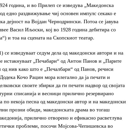
24 година, и во Прилеп се изведува „Македонска
 од едно раздвижување чиј основен импулс секако е
ка дејност на Војдан Чернодрински. Потоа се јавува
вее Васил Иљоски, кој во 1928 година дебитира со
а“) и тоа на сцената на Скопскиот театар.
1) се изведуваат седум дела од македонски автори и на
се истакнуваат „Печабари“ од Антон Панов и „Парите
и од нив како што е „Печалбари“ од Панов, речиси
 Додека Кочо Рацин мора илегално да ја печати и
елковски своите збирки да ги печати надвор од својата
атурни списанија и весници прилично резервирано
за по некоја песна од македонски автор и на македонски
елни прозни обиди, македонската драма во тогаш
акедонија, прилично отворено и ефикасно расветлува
 етички проблеми, посочи Мојсова-Чепишевска во