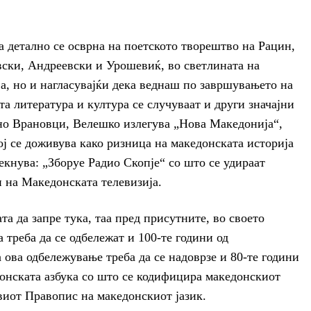
а детално се осврна на поетското творештво на Рацин,
ски, Андреевски и Урошевиќ, во светлината на
ва, но и нагласувајќи дека веднаш по завршувањето на
та литература и култура се случуваат и други значајни
рно Врановци, Велешко излегува „Нова Македонија“,
ј се доживува како ризница на македонската историја
екнува: „Зборуе Радио Скопје“ со што се удираат
 на Македонската телевизија.
та да запре тука, таа пред присутните, во своето
 треба да се одбележат и 100-те години од
ва одбележување треба да се надоврзе и 80-те години
едонската азбука со што се кодифицира македонскиот
рвиот Правопис на македонскиот јазик.