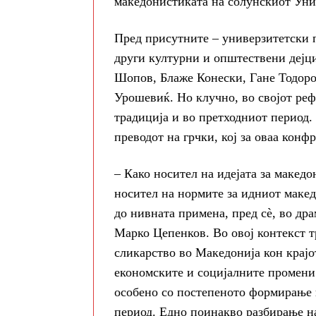
македонистиката на солунскиот Уни
Пред присутните – универзитетски 
други културни и општествени дејц
Шопов, Блаже Конески, Гане Тодоро
Урошевиќ. Но клучно, во својот реф
традиција и во претходниот период.
преводот на грчки, кој за оваа кон
– Како носител на идејата за македо
носител на нормите за идниот маке
до нивната примена, пред сè, во др
Марко Цепенков. Во овој контекст т
сликарство во Македонија кон крајо
економските и социјалните промени 
особено со постепеното формирање н
период. Едно поинакво разбирање на