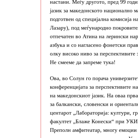
настани. Меѓу другото, пред 99 год
јазик за македонското национално 
подготвен од специјална комисија н
Лазару), под меѓународно покровит
отпечатен во Атина на лерински на
азбука и со нагласено фонетски прав
олку високо ниво за перспективите 
Не смееме да запреме тука!
Ова, во Солун го порача универзит
конференцијата за перспективитe на
на македонскиот јазик. На оваа прв
за балкански, словенски и ориентал
центарот „Лабораторија: култури, г
факултет „Блаже Конески“ при УКИМ
Преполн амфитеатар, многу емоции 