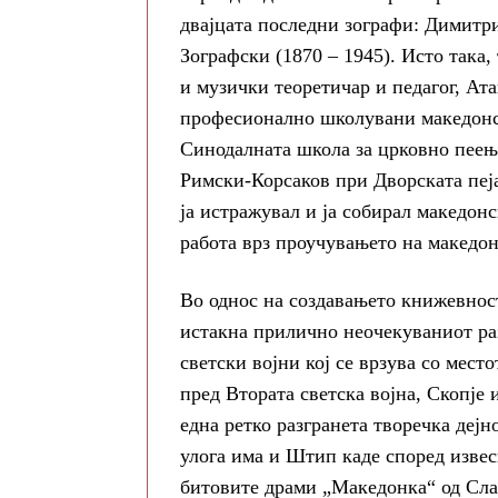
двајцата последни зографи: Димитр
Зографски (1870 – 1945). Исто така,
и музички теоретичар и педагог, Ата
професионално школувани македонск
Синодалната школа за црковно пеење
Римски-Корсаков при Дворската пеја
ја истражувал и ја собирал македонс
работа врз проучувањето на македо
Во однос на создавањето книжевност
истакна прилично неочекуваниот ра
светски војни кој се врзува со мест
пред Втората светска војна, Скопје 
една ретко разгранета творечка дејн
улога има и Штип каде според изве
битовите драми „Македонка“ од Сла