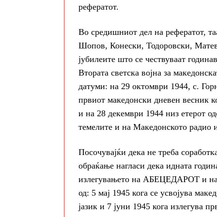
рефератот.
Во средишниот дел на рефератот, та
Шопов, Конески, Тодоровски, Матев
јубилеите што се чествуваат година
Втората светска војна за македонска
датуми: на 29 октомври 1944, с. Го
првиот македонски дневен весник ко
и на 28 декември 1944 низ етерот од
темелите и на Македонското радио и
Посочувајќи дека не треба соработка
обраќање нагласи дека идната година
излегувањето на АБЕЦЕДАРОТ и на о
од: 5 мај 1945 кога се усвојува мак
јазик и 7 јуни 1945 кога излегува п