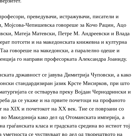
верзитет.
професори, преведувачи, истражувачи, писатели и
и, Мојсова-Чепишевска говореше за Кочо Рацин, Ацо
вски, Матеја Матевски, Петре М. Андреевски и Влада
ерат потсети и на македонската книжевна и културна
 Таа говореше на македонски, а паралелно одеше и
френција го направи професорката Александра Јоаниду.
нската државност се јавува Димитрија Чуповски, а како
донски стандардизиран јазик Крсте Мисирков, при што
аматургијата се остварува преку Војдан Чернодрински и
реба да се укаже и на првите почетоци на профаното
т на XIX и почетокот на XX век. Тие се поврзани со
во Македонија како дел од Отоманската империја, а
а граѓанската класа и градската средина во истиот тој
 уметноста се чуствуваат во дел од творештвото на