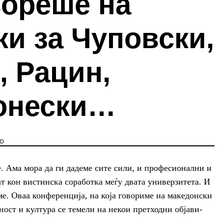
вореше на
и за Чуповски,
, Рацин,
онески…
AD
е. Ама мора да ги дадеме сите сили, и професионални и
ат кон вистинска соработка меѓу двата универзитета. И
ме. Оваа конференција, на која говориме на македонски
ност и култура се темели на некои претходни објави-