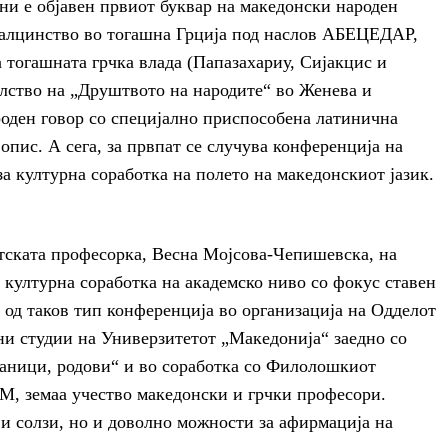
ини е објавен првиот буквар на македонски народен
малцинство во тогашна Грција под наслов АБЕЦЕДАР,
а тогашната грчка влада (Папазахариу, Сијакцис и
елство на „Друштвото на народите“ во Женева и
роден говор со специјално приспособена латинична
опис. А сега, за првпат се случува конференција на
за културна соработка на полето на македонскиот јазик.
етската професорка, Весна Мојсова-Чепишевска, на
 културна соработка на академско ниво со фокус ставен
а од таков тип конференција во организација на Одделот
ни студии на Универзитетот „Македонија“ заедно со
раници, родови“ и во соработка со Филолошкиот
, земаа учество македонски и грчки професори.
и солзи, но и доволно можности за афирмација на