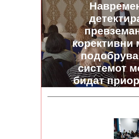
Навреме
детектир
превзема
корективни 
подобрува
системот м
бидат приор
сите