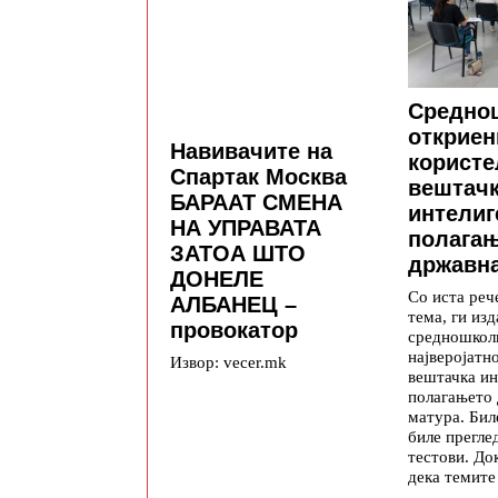
Средно
откриен
Навивачите на
користе
Спартак Москва
вештач
БАРААТ СМЕНА
интелиг
НА УПРАВАТА
полага
ЗАТОА ШТО
државна
ДОНЕЛЕ
Со иста реч
АЛБАНЕЦ –
тема, ги изд
провокатор
средношкол
најверојатн
Извор: vecer.mk
вештачка ин
полагањето
матура. Бил
биле прегле
тестови. До
дека темите