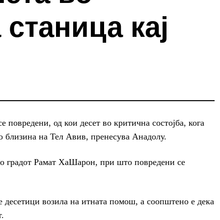
 станица кај
 повредени, од кои десет во критична состојба, кога
о близина на Тел Авив, пренесува Анадолу.
во градот Рамат ХаШарон, при што повредени се
е десетици возила на итната помош, а соопштено е дека
.