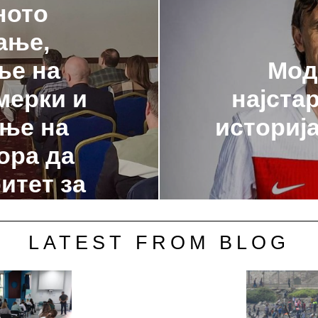
ното
ање,
Мод
ње на
најста
мерки и
историј
ње на
ора да
итет за
LATEST FROM BLOG