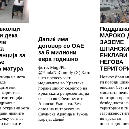
школци
Поддршка
и дека
МАРОКО 
Далиќ има
ле
ЗАЗЕМЕ
договор со ОАЕ
ка
ШПАНСКИ
за 5 милиони
енција за
ЕНКЛАВИ
евра годишно
ње
НЕГОВА
фото: MugFPL
 матура
ТЕРИТОР
@PandaNoComply (X) Како
еница на иста
Новиот бран м
што пренесуваат
аде
ги погоди шпа
медиумите во Хрватска,
ците кои
енклави Сеута
поранешниот селектор на
о користеле
минатата недел
хрватската репрезентација
телигенција на
повторно праш
се сели во Обединетите
 државна
безбедноста на
Арапски Емирати. Без
е откриени кога
територии и ги
оглед на интересот на
дани нивните
загриженостит
Саудиска Арабија и Јужна
колку се знае
во врска со
Кореја, Далиќ
 и насоките
долгогодишни