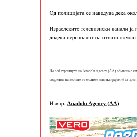
Од полицијата се наведува дека око
Израелските телевизиски канали ја 
додека персоналот на итната помош
На веб страницата на Anadolu Agency (AA) објавена е са
содржина на вестите ве молиме контактирајте нè за претп
Извор:
Anadolu Agency (AA)