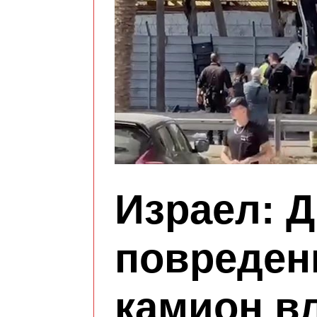
Израел: 
повреден
камион вл