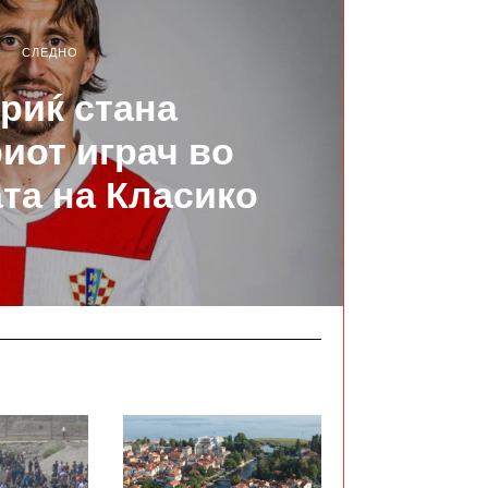
СЛЕДНО
риќ стана
риот играч во
ата на Класико