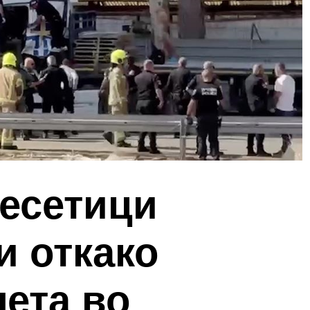
Десетици
и откако
ета во