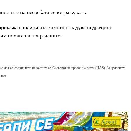
лностите на несреќата се истражуваат.
прикажаа полицијата како го оградува подрачјето,
 им помага на повредените.
мо дел од содржината на вестите од Системот на проток на вести (HAS). За целосната
лата.