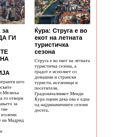
 за
Ќура: Струга е во
ДА ГИ
екот на летната
туристичка
ТЕ
сезона
 НА
Струга е во екот на летната
туристичка сезона, а
градот е исполнет со
ИЈА
домашни и странски
игранти што
туристи, иселеници и
нските
посетители.
 и Мелиља
Градоначалникот Менди
а го отвори
Ќура оцени дека ова е една
ањето за
од најдинамичните сезони
 тие
досега,
 зголеми
е на Мадрид
те