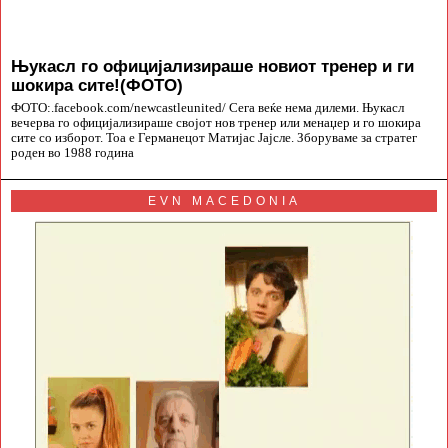
Њукасл го официјализираше новиот тренер и ги
шокира сите!(ФОТО)
ФОТО:.facebook.com/newcastleunited/ Сега веќе нема дилеми. Њукасл
вечерва го официјализираше својот нов тренер или менаџер и го шокира
сите со изборот. Тоа е Германецот Матијас Јајсле. Зборуваме за стратег
роден во 1988 година
EVN MACEDONIA