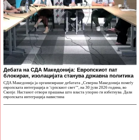
Дебата на СДА Македонија: Европскиот пат
блокиран, изолацијата станува државна политика
СДА Македонија ја организираше дебатата „Северна Македонија помеѓу
европската интеграција и ‘српскиот свет’“, на 30 јули 2026 година, во
Скопје. Настанот отвори прашања што власта упорно ги избегнува. Дали
европската интеграција навистина