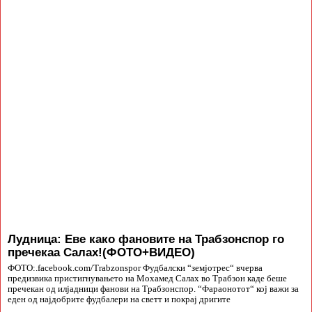
Лудница: Еве како фановите на Трабзонспор го
пречекаа Салах!(ФОТО+ВИДЕО)
ФОТО:.facebook.com/Trabzonspor Фудбалски “земјотрес“ вчерва
предизвика пристигнувањето на Мохамед Салах во Трабзон каде беше
пречекан од илјадници фанови на Трабзонспор. “Фараонотот“ кој важи за
еден од најдобрите фудбалери на светт и покрај дригите