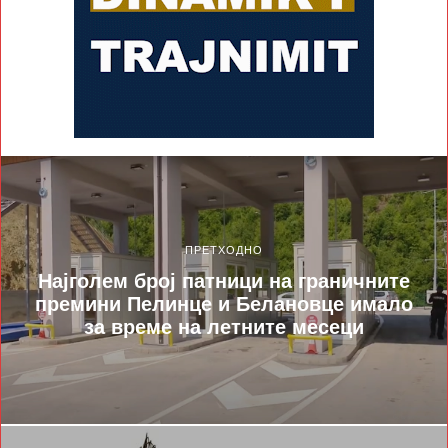
ПРЕТХОДНО
Најголем број патници на граничните
премини Пелинце и Белановце имало
за време на летните месеци