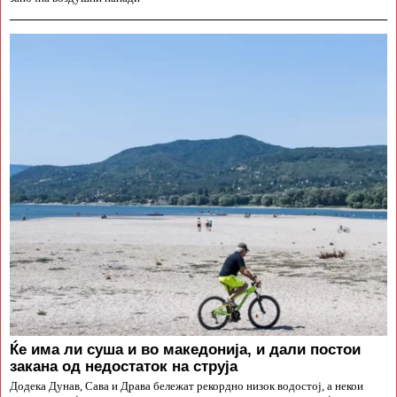
Ќе има ли суша и во македонија, и дали постои
закана од недостаток на струја
Додека Дунав, Сава и Драва бележат рекордно низок водостој, а некои