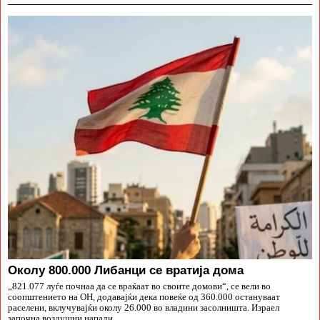
Околу 800.000 Либанци се вратија дома
„821.077 луѓе почнаа да се враќаат во своите домови“, се вели во
соопштението на ОН, додавајќи дека повеќе од 360.000 остануваат
раселени, вклучувајќи околу 26.000 во владини засолништа. Израел
започна воздушни напади