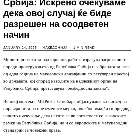
Србија: Искрено очекуваме
дека овој случај ќе биде
разрешен на соодветен
начин
JANUARY 24, 2025
МАКЕДОНИЈА
1 MIN READ
Министерството за надворешни работи изразува загриженост
поради протерувањето од Република Србија и забраната за влез
од една година на македонски државјанин со регулиран престој
во државата, кој според наводите на надлежниот орган на
Република Србија, претставува „безбедносна закана“.
Во овој контекст МНРиНТ ќе побара објаснување во поглед на
оправданоста на преземените мерки, посебно имајќи го предвид
нашето очекување дека истите се во согласност со законските
рамки на Република Србија, но и со европските и меѓународни
стандарди за човекови права.