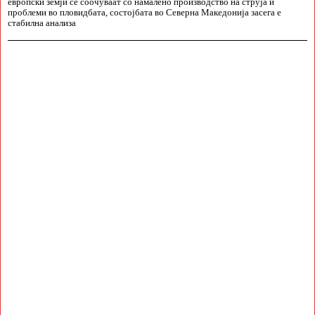
европски земји се соочуваат со намалено производство на струја и
проблеми во пловидбата, состојбата во Северна Македонија засега е
стабилна анализа