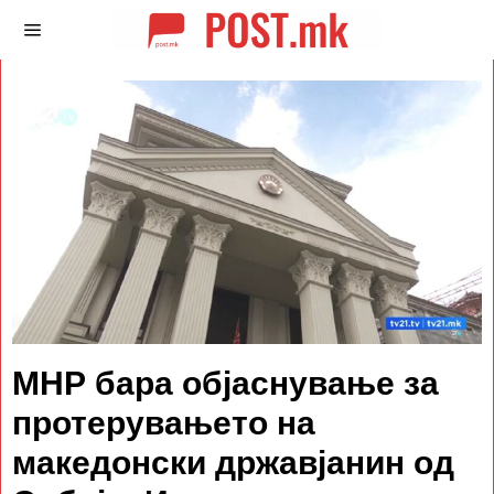
МНР бара објаснување за
протерувањето на
македонски државјанин од