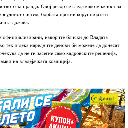
твото за правда. Овој ресор се гледа како можност за
осудниот систем, борбата против корупцијата и
ната држава.
е официјализирани, изворите блиски до Владата
 во тек и дека наредните денови би можеле да донесат
 очекува да не ги засегне само кадровските решенија,
амки на владејачката коалиција.