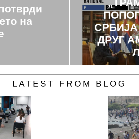
„ТРА
 потврди
ПОПОП
ето на
СРБИЈА
е
ДРУГ 
LATEST FROM BLOG