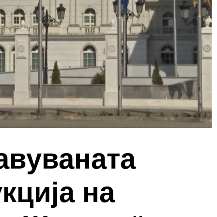
авуваната
кција на