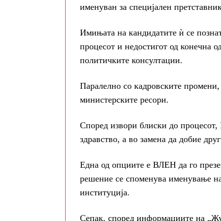
именуван за специјален претставник
Имињата на кандидатите ѝ се познат
процесот и недостигот од конечна о
политичките консултации.
Паралелно со кадровските промени, 
министерските ресори.
Според извори блиски до процесот, 
здравство, а во замена да добие др
Една од опциите е ВЛЕН да го презе
решение се споменува именување на
институција.
Сепак, според информациите на „Жу