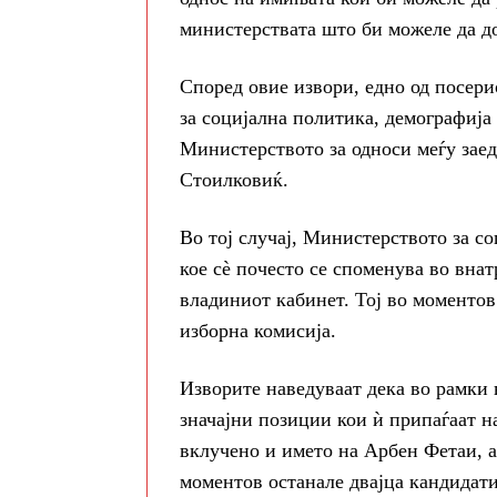
министерствата што би можеле да д
Според овие извори, едно од посери
за социјална политика, демографија
Министерството за односи меѓу заед
Стоилковиќ.
Во тој случај, Министерството за с
кое сè почесто се споменува во вна
владиниот кабинет. Тој во моментов
изборна комисија.
Изворите наведуваат дека во рамки 
значајни позиции кои ѝ припаѓаат н
вклучено и името на Арбен Фетаи, 
моментов останале двајца кандидати 