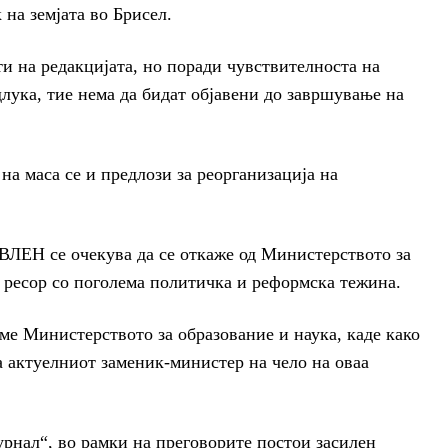
 на земјата во Брисел.
и на редакцијата, но поради чувствителноста на
длука, тие нема да бидат објавени до завршување на
на маса се и предлози за реорганизација на
ВЛЕН се очекува да се откаже од Министерството за
уг ресор со поголема политичка и реформска тежина.
ме Министерството за образование и наука, каде како
 актуелниот заменик-министер на чело на оваа
рнал“, во рамки на преговорите постои засилен