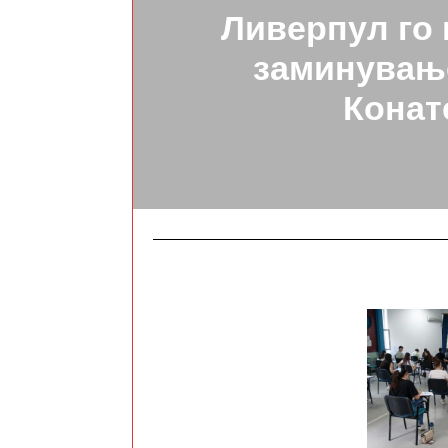
Ливерпул го
заминувањ
Конат