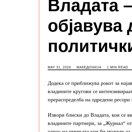
Владата 
објавува 
политичк
MAY 31, 2026
МАКЕДОНИЈА
1 MIN READ
Додека се приближува рокот за најав
владините кругови се интензивираа
прераспределба на одредени ресори 
Извори блиски до Владата, кои се в
владините партнери, за „Журнал“ отк
однос на имињата кои би можеле да 