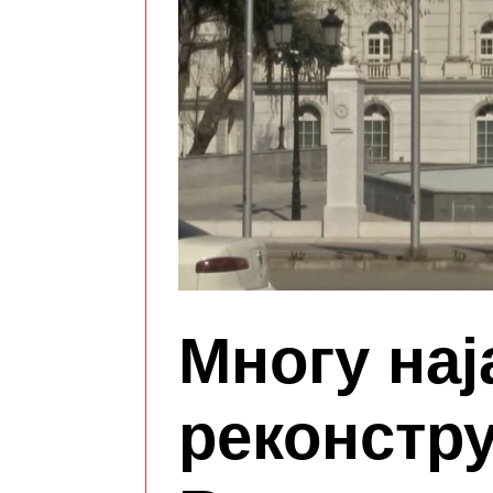
Многу нај
реконстру