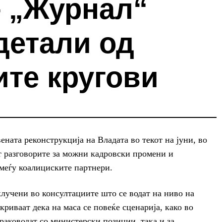
– „Журнал“
детали од
ите кругови
ената реконструкција на Владата во текот на јуни, во
т разговорите за можни кадровски промени и
меѓу коалициските партнери.
клучени во консултациите што се водат на ниво на
риваат дека на маса се повеќе сценарија, како во
раководат со министерски позиции, така и за