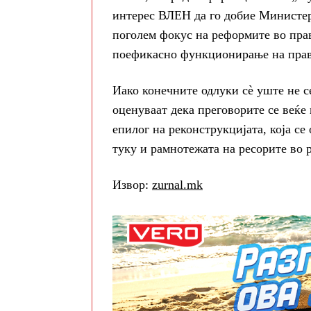
интерес ВЛЕН да го добие Министерс
поголем фокус на реформите во прав
поефикасно функционирање на прав
Иако конечните одлуки сè уште не с
оценуваат дека преговорите се веќе
епилог на реконструкцијата, која се
туку и рамнотежата на ресорите во р
Извор:
zurnal.mk