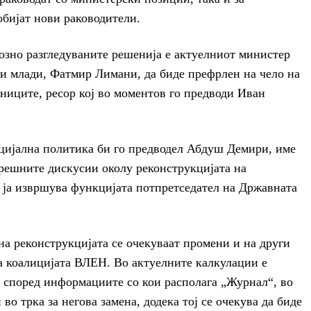
обијат нови раководители.
озно разгледуваните решенија е актуелниот министер
 и млади, Фатмир Лимани, да биде префрлен на чело на
ниците, ресор кој во моментов го предводи Иван
оцијална политика би го предводел Абдуш Демири, име
трешните дискусии околу реконструкцијата на
 ја извршува функцијата потпретседател на Државната
на реконструкцијата се очекуваат промени и на други
а коалицијата ВЛЕН. Во актуелните калкулации е
а според информациите со кои располага „Журнал“, во
во трка за негова замена, додека тој се очекува да биде