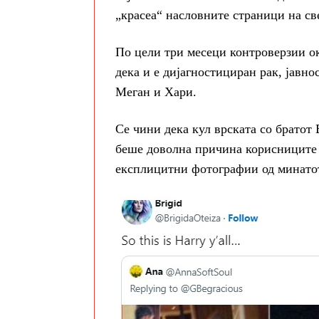
„красеа“ насловните страници на св
По цели три месеци контроверзии ок
дека и е дијагностициран рак, јавно
Меган и Хари.
Се чини дека кул врската со братот
беше доволна причина корисниците 
експлицитни фотографии од минато