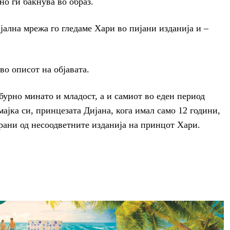
но ги бакнува во образ.
јална мрежа го гледаме Хари во пијани изданија и –
во описот на објавата.
бурно минато и младост, а и самиот во еден период
мајка си, принцезата Дијана, кога имал само 12 години,
ани од несоодветните изданија на принцот Хари.