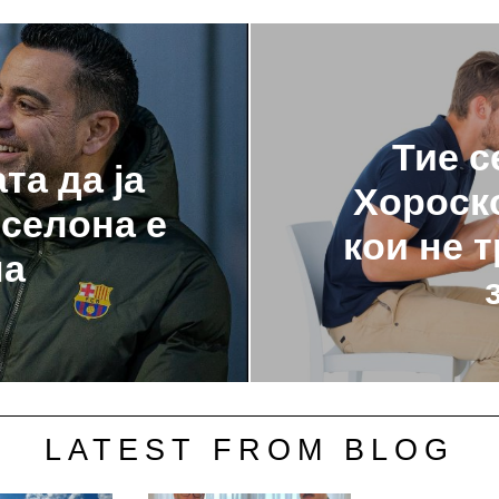
Тие с
та да ја
Хороск
селона е
кои не 
на
LATEST FROM BLOG