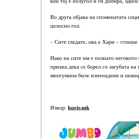
кои тој е полугол и ги допира, однос
Во друга објава на споменатата соци
целосно гол.
– Сите гледате, ова е Хари – стоеше 
Иако на сите им е познато неговото 
призна дека се борел со загубата на 
многумина биле изненадени и шокир
Извор:
kurir.mk