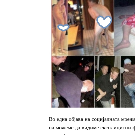
Во една објава на социјалната мреж
па можеме да видиме експлицитни фо