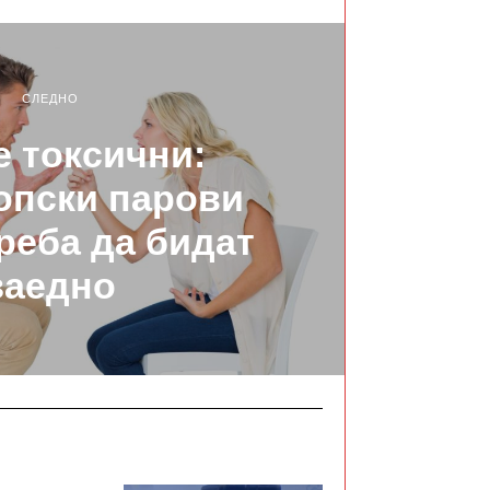
СЛЕДНО
е токсични:
опски парови
треба да бидат
заедно