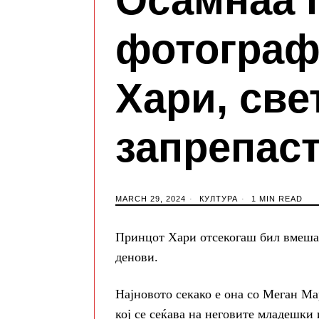
фотограф
Хари, све
запрепас
MARCH 29, 2024
КУЛТУРА
1 MIN READ
Принцот Хари отсекогаш бил вмешан
денови.
Најновото секако е она со Меган Мар
кој се сеќава на неговите младешки