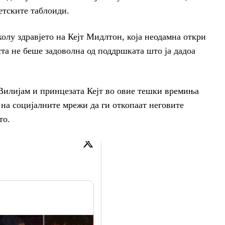
етските таблоиди.
олу здравјето на Кејт Мидлтон, која неодамна откри
ста не беше задоволна од поддршката што ја дадоа
 Вилијам и принцезата Кејт во овие тешки времиња
на социјалните мрежи да ги откопаат неговите
то.