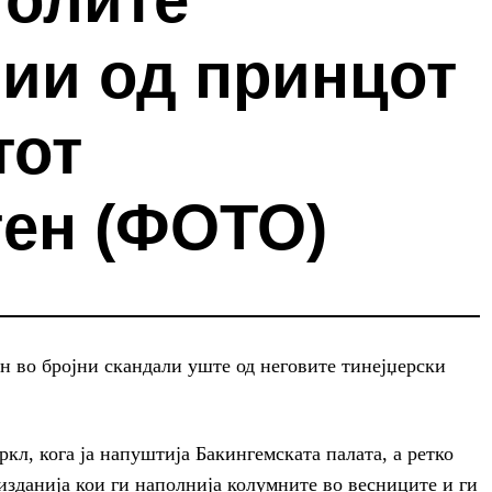
ии од принцот
тот
тен (ФОТО)
 во бројни скандали уште од неговите тинејџерски
кл, кога ја напуштија Бакингемската палата, а ретко
 изданија кои ги наполнија колумните во весниците и ги