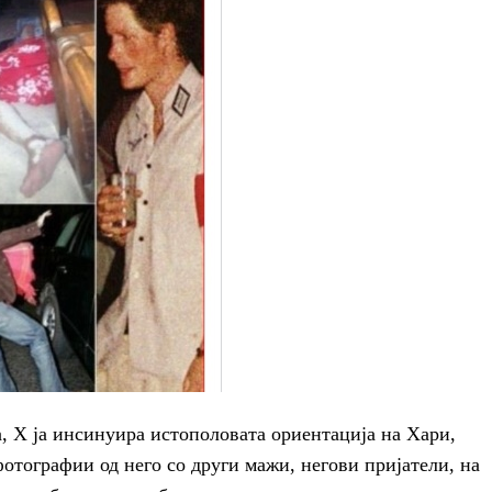
а, Х ја инсинуира истополовата ориентација на Хари,
тографии од него со други мажи, негови пријатели, на