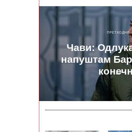
ПРЕТХОДНО
Чави: Одлука
напуштам Бар
конеч