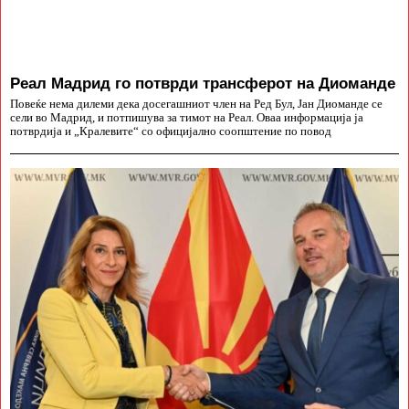
Реал Мадрид го потврди трансферот на Диоманде
Повеќе нема дилеми дека досегашниот член на Ред Бул, Јан Диоманде се
сели во Мадрид, и потпишува за тимот на Реал. Оваа информација ја
потврдија и „Кралевите“ со официјално соопштение по повод