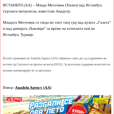
ИСТАНБУЛ (АА) – Млада Месечина (Хилал) над Истанбул,
турската метропола, известува Анадолу.
Младата Месечина се гледа во сиот свој сјај над кулата „Галата“
и над џамијата „Чамлиџа“ за време на есенската ноќ во
Истанбул, Туркије.
На веб страницата на Anadolu Agency (AA) објавена е само дел од содржината на
вестите од Системот на проток на вести (HAS). За целосната содржина на вестите ве
молиме контактирајте нè за претплата.
Извор:
Anadolu Agency (AA)