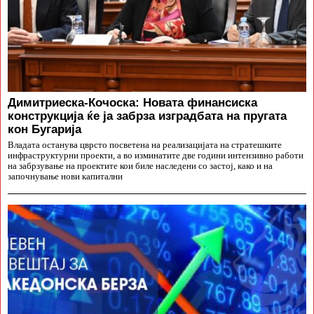
Димитриеска-Кочоска: Новата финансиска
конструкција ќе ја забрза изградбата на пругата
кон Бугарија
Владата останува цврсто посветена на реализацијата на стратешките
инфраструктурни проекти, а во изминатите две години интензивно работи
на забрзување на проектите кои биле наследени со застој, како и на
започнување нови капитални