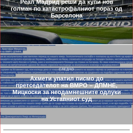
Реал Мадрид реши да купи нов
голман по катастрофалниот пораз од
Барселона
СЛЕДНО
Ахмети упатил писмо до
претседателот на ВМРО – ДПМНЕ,
Мицкоски за неодамнешните одлуки
на Уставниот суд