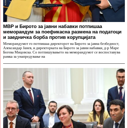
МВР и Бирото за јавни набавки потпишаа
меморандум за поефикасна размена на податоци
и заедничка борба против корупцијата
Меморандумот го потпишаа директорот на Бирото за јавна безбедност,
Александар Јанев, и директорката на Бирото за јавни набавки, д-р Маре
Богева Мицовска. Со потпишувањето на меморандумот се воспоставува
рамка за унапредување на