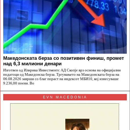
Македонската берза со позитивен финиш, промет
над 6,3 милиони денари
Изготвен од Илирика Инвестментс АД Скопје врз основа на официјални
податоци од Македонска берза. Тргувањето на Македонската берза на
06.08.2026 заврши со благ пораст на индексот МБИ10, кој изнесуваше
9.236,00 поени. Во
EVN MACEDONIA