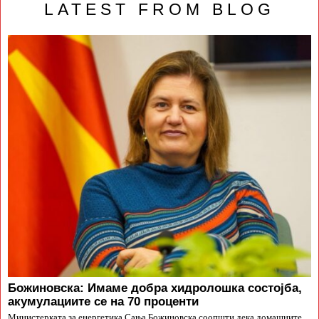
LATEST FROM BLOG
Божиновска: Имаме добра хидролошка состојба,
акумулациите се на 70 проценти
Министерката за енергетика Сања Божиновска соопшти дека домашните