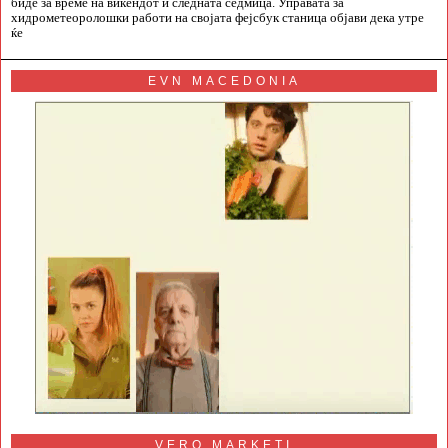
биде за време на викендот и следната седмица. Управата за
хидрометеоролошки работи на својата фејсбук станица објави дека утре
ќе
EVN MACEDONIA
VERO MARKETI