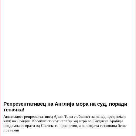
Репрезентативец на Англија мора на суд, поради
тепачка!
Англискиот репрезентативец Ајван Тони е обвинет за напад пред ноќен
клуб во Лондон. Корпулентниот напаѓач кој игра во Саудиска Арабија
неодамна се врати од Светското првенство, а во својата татковина беше
пречекан