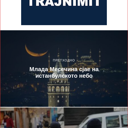
ПРЕТХОДНО
Млада Месечина сјае на
истанбулското небо