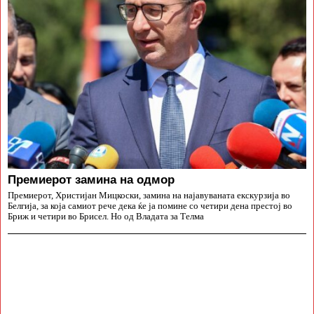
Премиерот замина на одмор
Премиерот, Христијан Мицкоски, замина на најавуваната екскурзија во
Белгија, за која самиот рече дека ќе ја помине со четири дена престој во
Бриж и четири во Брисел. Но од Владата за Телма