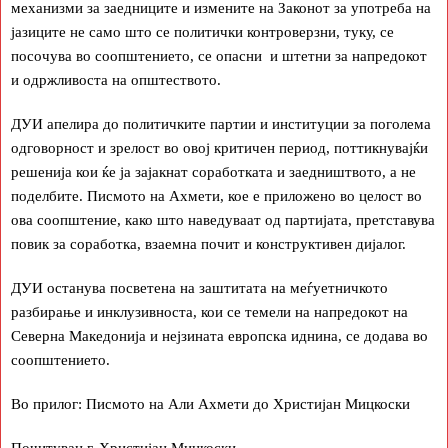
механизми за заедниците и измените на Законот за употреба на
јазиците не само што се политички контроверзни, туку, се
посочува во соопштението, се опасни и штетни за напредокот
и одржливоста на општеството.
ДУИ апелира до политичките партии и институции за поголема
одговорност и зрелост во овој критичен период, поттикнувајќи
решенија кои ќе ја зајакнат соработката и заедништвото, а не
поделбите. Писмото на Ахмети, кое е приложено во целост во
ова соопштение, како што наведуваат од партијата, претставува
повик за соработка, взаемна почит и конструктивен дијалог.
ДУИ останува посветена на заштитата на меѓуетничкото
разбирање и инклузивноста, кои се темели на напредокот на
Северна Македонија и нејзината европска иднина, се додава во
соопштението.
Во прилог: Писмото на Али Ахмети до Христијан Мицкоски
Почитуван г. Христијан Мицкоски,