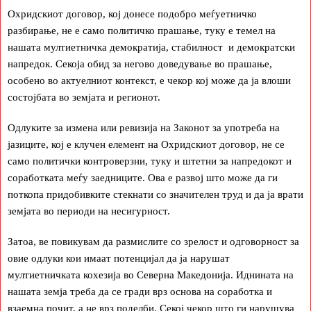
Охридскиот договор, кој донесе подобро меѓуетничко
разбирање, не е само политичко прашање, туку е темел на
нашата мултиетничка демократија, стабилност и демократски
напредок. Секоја обид за негово доведување во прашање,
особено во актуелниот контекст, е чекор кој може да ја влоши
состојбата во земјата и регионот.
Одлуките за измена или ревизија на Законот за употреба на
јазиците, кој е клучен елемент на Охридскиот договор, не се
само политички контроверзни, туку и штетни за напредокот и
соработката меѓу заедниците. Ова е развој што може да ги
поткопа придобивките стекнати со значителен труд и да ја врати
земјата во периоди на несигурност.
Затоа, ве повикувам да размислите со зрелост и одговорност за
овие одлуки кои имаат потенцијал да ја нарушат
мултиетничката кохезија во Северна Македонија. Иднината на
нашата земја треба да се гради врз основа на соработка и
взаемна почит, а не врз поделби. Секој чекор што ги нарушува