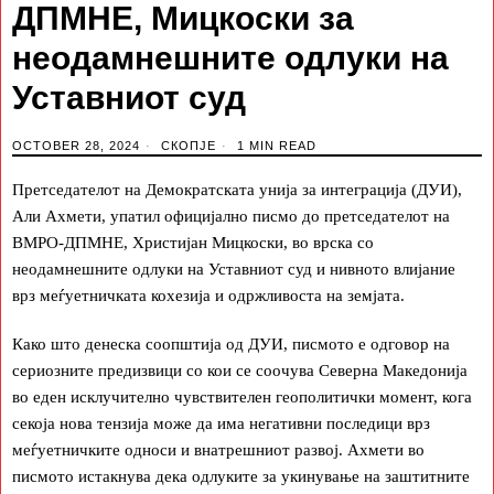
ДПМНЕ, Мицкоски за
неодамнешните одлуки на
Уставниот суд
OCTOBER 28, 2024
СКОПЈЕ
1 MIN READ
Претседателот на Демократската унија за интеграција (ДУИ),
Али Ахмети, упатил официјално писмо до претседателот на
ВМРО-ДПМНЕ, Христијан Мицкоски, во врска со
неодамнешните одлуки на Уставниот суд и нивното влијание
врз меѓуетничката кохезија и одржливоста на земјата.
Како што денеска соопштија од ДУИ, писмото е одговор на
сериозните предизвици со кои се соочува Северна Македонија
во еден исклучително чувствителен геополитички момент, кога
секоја нова тензија може да има негативни последици врз
меѓуетничките односи и внатрешниот развој. Ахмети во
писмото истакнува дека одлуките за укинување на заштитните