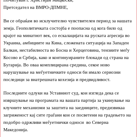
Претседател на ВМРО-ДПМНЕ,
Ви се обраќам во исклучително чувствителен период за нашата
земја. Геополитичката состојба е поопасна од кога било од
крајот на минатиот век, со ескалацијата на руската агресија во
Украина, амбициите на Кина, сложената ситуација на Западен
Балкан, нестабилноста во Босна и Херцеговина, тензиите меѓу
Косово и Србија, како и континуираните блокади од страна на
Бугарија. Во оваа комплицирана средина, секое ново
нарушување на меѓуетничките односи би имало сериозни
последици за внатрешната кохезија и предвидливост.
Последните одлуки на Уставниот суд, кои изгледа дека се
извршување на програмата на вашата партија за укинување на
клучните механизми за заштита на заедниците, предизвикаа
загриженост кај сите граѓани кои се посветени на градењето на
подобро одржливи меѓуетнички односи во Северна
Македонија.