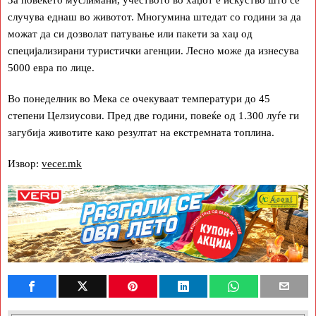
случува еднаш во животот. Многумина штедат со години за да
можат да си дозволат патување или пакети за хаџ од
специјализирани туристички агенции. Лесно може да изнесува
5000 евра по лице.
Во понеделник во Мека се очекуваат температури до 45
степени Целзиусови. Пред две години, повеќе од 1.300 луѓе ги
загубија животите како резултат на екстремната топлина.
Извор:
vecer.mk