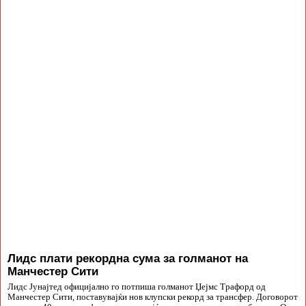
Лидс плати рекордна сума за голманот на
Манчестер Сити
Лидс Јунајтед официјално го потпиша голманот Џејмс Трафорд од
Манчестер Сити, поставувајќи нов клупски рекорд за трансфер. Договорот