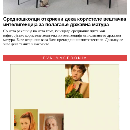
Средношколци откриени дека користеле вештачка
интелигенција за полагање државна матура
Со иста реченица на иста тема, ги издаде средношколците кои
најверојатно користеле вештачка интелигенција на полагањето државна
матура. Биле откриени кога биле прегледани нивните тестови. Доколку се
знае дека темите и насоките
EVN MACEDONIA