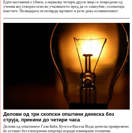
Еден наставник е убиен, а најмалку четири други лица се повредени од
ученик кој отворил оган во училиштето пред да се самоубие, соопштија
властите. Полицијата ги потврди жртвите и рече дека осомничениот
Делови од три скопски општини денеска без
струја, прекини до четири часа
Делови од општините Гази Баба, Бутел и Кисела Вода денеска привремено
ќе останат без електрична енергија поради планирани технички