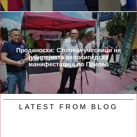
СЛЕДНО
Проданоски: Стотици учесници на
јубилејната велосипедска
манифестација во Прилеп
LATEST FROM BLOG