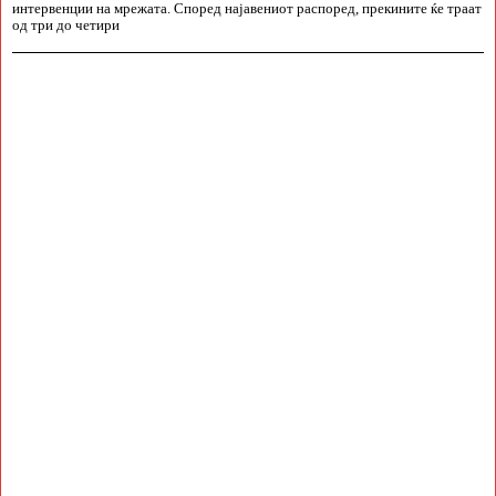
интервенции на мрежата. Според најавениот распоред, прекините ќе траат
од три до четири