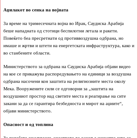
Аџилакот во сенка на војната
За време на тримесечната војна во Ирак, Саудиска Арабија
беше нападната од стотици беспилотни летала и ракети.
Повеќето беа пресретнати од противвоздушна одбрана, но
имаше и жртви и штети на енергетската инфраструктура, како и
во станбените области.
Министерството за одбрана на Саудиска Арабија објави видео
на кое се прикажува распоредувањето на единици за воздушна
одбрана насочени кон заштита на религиозните места околу
Мека. Вооружените сили се одговорни за „заштита на
воздушниот простор над светите места и реагирање на сите
закани за да се гарантира безбедноста и мирот на аџиите“,
објави министерството.
Опасност и од топлина
За повеќето муслимани, учеството во хаџот е искуство што се