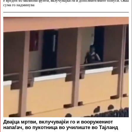
е вреден 40 милиони фунти, вклучувајќи ги и дополнителните бонуси. Оваа
сума го надминува
Двајца мртви, вклучувајќи го и вооружениот
напаѓач, во пукотница во училиште во Тајланд