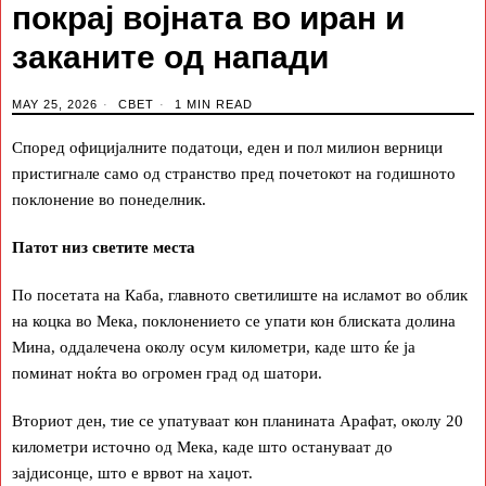
покрај војната во иран и
заканите од напади
MAY 25, 2026
СВЕТ
1 MIN READ
Според официјалните податоци, еден и пол милион верници
пристигнале само од странство пред почетокот на годишното
поклонение во понеделник.
Патот низ светите места
По посетата на Каба, главното светилиште на исламот во облик
на коцка во Мека, поклонението се упати кон блиската долина
Мина, оддалечена околу осум километри, каде што ќе ја
поминат ноќта во огромен град од шатори.
Вториот ден, тие се упатуваат кон планината Арафат, околу 20
километри источно од Мека, каде што остануваат до
зајдисонце, што е врвот на хаџот.