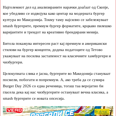
Најголемиот дел од анализираните нарачки доаѓаат од Скопје,
кое убедливо се издвојува како центар на модерната бургер
култура во Македонија. Токму таму најсилно се забележуваат
smash бургерите, премиум бургер форматите, крцкаво пилешко
варијантите и трендот на креативно брендирани менија.
Битола покажува интересен раст кај премиум и американски
стилови на бургер концепти, додека податоците од Тетово
укажуваат на посилна застапеност на класичните хамбургери и
чизбургери.
Целокупната слика е јасна, бургерите во Македонија стануваат
посмели, побогати и попремиум. А, ако треба да се сумира
Burger Day 2026 со една реченица, тогаш таа веројатно би
гласела дека кај нас чизбургерите остануваат вечна класика, а
smash бургерите се новата опсесија.