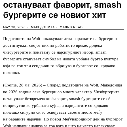
остануваат фаворит, smash
бургерите се новиот хит
MAY 28, 2026
МАКЕДОНИЈА
2 MINS READ
Податоците на Wolt покажуваат дека нарачките на бургери го
достигнуваат својот пик по работното време, додека
чизбургерите и понатаму се најсигурниот избор, smash
бургерите стануваат симбол на новата урбана бургер култура,
која во топ три сендвичи го вбројува и бургерот со крцкаво
пилешко.
(Скопје, 28 мај 2026) – Според податоците на Wolt, Македонија
во 2026 година сака бургери со многу карактер. Чизбургерите
остануваат безвременски фаворит, smash бургерите се сè
поприсутни во урбаната кујна, а варијантите со крцкаво
пилешко сигурно си го освојуваат своето место меѓу
најбараните нарачки. По повод Меѓународниот ден на бургерот,
Wolt направи анализа за тоа кога и што најчесто нарачуваат