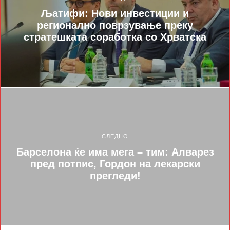
Љатифи: Нови инвестиции и
регионално поврзување преку
стратешката соработка со Хрватска
СЛЕДНО
Барселона ќе има мега – тим: Алварез
пред потпис, Гордон на лекарски
прегледи!