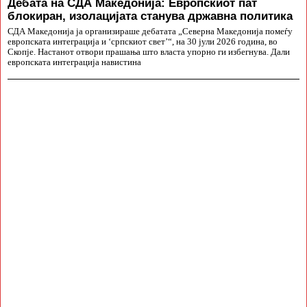
Дебата на СДА Македонија: Европскиот пат
блокиран, изолацијата станува државна политика
СДА Македонија ја организираше дебатата „Северна Македонија помеѓу
европската интеграција и ‘српскиот свет’“, на 30 јули 2026 година, во
Скопје. Настанот отвори прашања што власта упорно ги избегнува. Дали
европската интеграција навистина