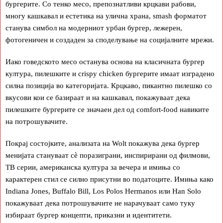
бургерите. Со тенко месо, препознатливи крцкави рабови,
многу кашкавал и естетика на улична храна, smash форматот
станува симбол на модерниот урбан бургер, лежерен,
фотогеничен и создаден за споделување на социјалните мрежи.
Иако говедското месо останува основа на класичната бургер
култура, пилешките и crispy chicken бургерите имаат изградено
силна позиција во категоријата. Крцкаво, пикантно пилешко со
вкусови кои се базираат и на кашкавал, покажуваат дека
пилешките бургерите се значаен дел од comfort-food навиките
на потрошувачите.
Покрај состојките, анализата на Wolt покажува дека бургер
менијата стануваат сè поразиграни, инспирирани од филмови,
ТВ серии, американска култура за вечера и имиња со
карактерен стил се силно присутни во податоците. Имиња како
Indiana Jones, Buffalo Bill, Los Polos Hermanos или Han Solo
покажуваат дека потрошувачите не нарачуваат само туку
избираат бургер концепти, приказни и идентитети.