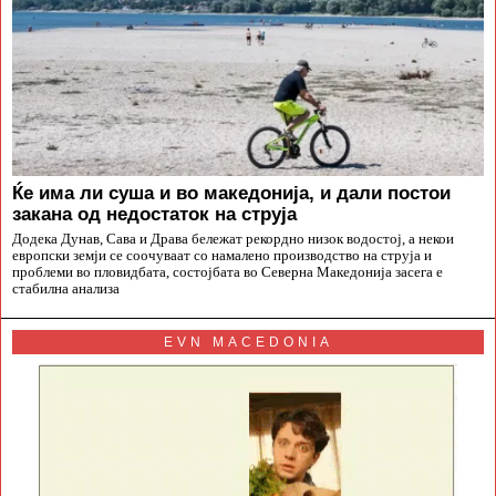
Ќе има ли суша и во македонија, и дали постои
закана од недостаток на струја
Додека Дунав, Сава и Драва бележат рекордно низок водостој, а некои
европски земји се соочуваат со намалено производство на струја и
проблеми во пловидбата, состојбата во Северна Македонија засега е
стабилна анализа
EVN MACEDONIA