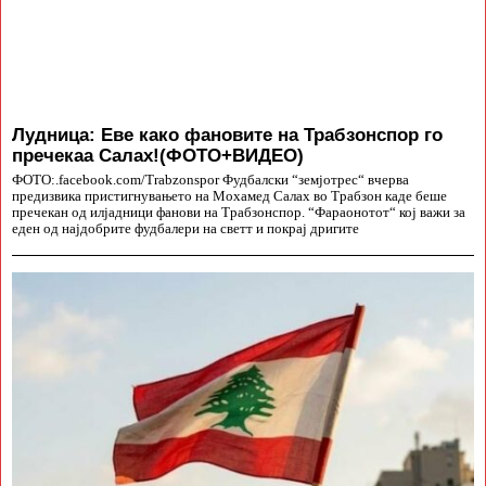
Лудница: Еве како фановите на Трабзонспор го
пречекаа Салах!(ФОТО+ВИДЕО)
ФОТО:.facebook.com/Trabzonspor Фудбалски “земјотрес“ вчерва
предизвика пристигнувањето на Мохамед Салах во Трабзон каде беше
пречекан од илјадници фанови на Трабзонспор. “Фараонотот“ кој важи за
еден од најдобрите фудбалери на светт и покрај дригите