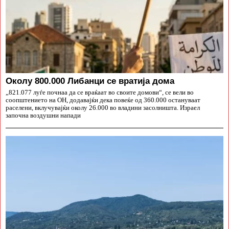
Околу 800.000 Либанци се вратија дома
„821.077 луѓе почнаа да се враќаат во своите домови“, се вели во
соопштението на ОН, додавајќи дека повеќе од 360.000 остануваат
раселени, вклучувајќи околу 26.000 во владини засолништа. Израел
започна воздушни напади