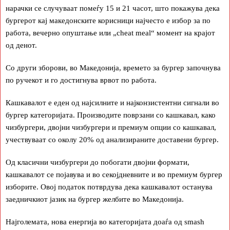
нарачки се случуваат помеѓу 15 и 21 часот, што покажува дека
бургерот кај македонските корисници најчесто е избор за по
работа, вечерно опуштање или „cheat meal“ момент на крајот
од денот.
Со други зборови, во Македонија, времето за бургер започнува
по ручекот и го достигнува врвот по работа.
Кашкавалот е еден од најсилните и најконзистентни сигнали во
бургер категоријата. Производите поврзани со кашкавал, како
чизбургери, двојни чизбургери и премиум опции со кашкавал,
учествуваат со околу 20% од анализираните доставени бургер.
Од класични чизбургери до побогати двојни формати,
кашкавалот се појавува и во секојдневните и во премиум бургер
изборите. Овој податок потврдува дека кашкавалот останува
заедничкиот јазик на бургер желбите во Македонија.
Најголемата, нова енергија во категоријата доаѓа од smash