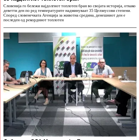
Словенија го бележи најдолгиот топлотен бран во својата историја, откако
деветти ден по ред температурите надминуваат 35 Целзиусови степени.
Според словенечката Агенција за животна средина, денешниот ден е
последен од рекордниот топлотен