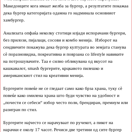
Македонците кога имаат желба за бургер, а резултатите покажаа
дека бургер категоријата одамна го надминала основниот
хамбургер.
Анализата опфаќа неколку стотици илјади испорачани бургери,
без прилози, пијалаци, сосови и комбо менија. Изборот на
сендвичите покажува дека бургер културата во земјата станува
сè поразновидна, покреативна и поврзана со lifestyle навиките
на потрошувачите. Таа е силно обликувана од вкусот на
кашкавалот, smash бургерите, крцкавото пилешко и
американскиот стил на креативни менија.
Бургерите повеќе не се гледаат само како брза храна, туку сè
повеќе како омилена храна што буди чувство на удобност и
„почести се себеси“ избор често полн, брендиран, премиум или
разигран по стил.
Бургерите најчесто се нарачуваат по ручекот, а пикот на
нарачки е околу 17 часот. Речиси две третини од сите бургер