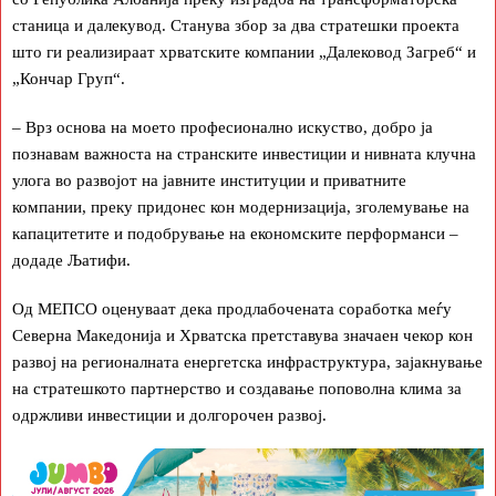
станица и далекувод. Станува збор за два стратешки проекта
што ги реализираат хрватските компании „Далековод Загреб“ и
„Кончар Груп“.
– Врз основа на моето професионално искуство, добро ја
познавам важноста на странските инвестиции и нивната клучна
улога во развојот на јавните институции и приватните
компании, преку придонес кон модернизација, зголемување на
капацитетите и подобрување на економските перформанси –
додаде Љатифи.
Од МЕПСО оценуваат дека продлабочената соработка меѓу
Северна Македонија и Хрватска претставува значаен чекор кон
развој на регионалната енергетска инфраструктура, зајакнување
на стратешкото партнерство и создавање поповолна клима за
одржливи инвестиции и долгорочен развој.