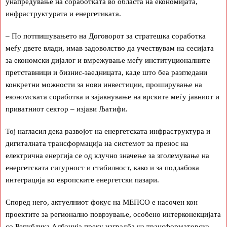
унапредување на соработката во областа на економијата,
инфраструктурата и енергетиката.
– По потпишувањето на Договорот за стратешка соработка
меѓу двете влади, имав задоволство да учествувам на сесијата
за економски дијалог и вмрежување меѓу институционалните
претставници и бизнис-заедницата, каде што беа разгледани
конкретни можности за нови инвестиции, проширување на
економската соработка и зајакнување на врските меѓу јавниот и
приватниот сектор – изјави Љатифи.
Тој нагласил дека развојот на енергетската инфраструктура и
дигиталната трансформација на системот за пренос на
електрична енергија се од клучно значење за зголемување на
енергетската сигурност и стабилност, како и за подлабока
интеграција во европските енергетски пазари.
Според него, актуелниот фокус на МЕПСО е насочен кон
проектите за регионално поврзување, особено интерконекцијата
со Република Албанија преку изградба на трансформаторска