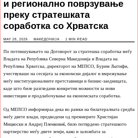
и регионално поврзување
преку стратешката
соработка со Хрватска
MAY 28, 2026
МАКЕДОНИЈА
1 MIN READ
По потпишувањето на Договорот за стратешка соработка меѓу
Владата на Република Северна Македонија и Владата на
Република Хрватска, директорот на МЕПСО, Бурим Љатифи,
учествуваше на сесијата за економски дијалог и вмрежување
меѓу институционалните претставници и бизнис-заедницата,
каде што биле разгледани конкретни можности за нови
инвестиции и продлабочување на економската соработка.
Од МЕПСО информираа дека во рамки на билатералната средба
меѓу двете влади, предводени од премиерите Христијан
Мицкоски и Андреј Пленковиќ, било потврдено стратешкото
партнерство меѓу двете земји, како и заложбата за