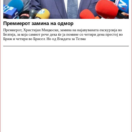
Премиерот замина на одмор
Премиерот, Христијан Мицкоски, замина на најавуваната екскурзија во
Белгија, за која самиот рече дека ќе ја помине со четири дена престој во
Бриж и четири во Брисел. Но од Владата за Телма