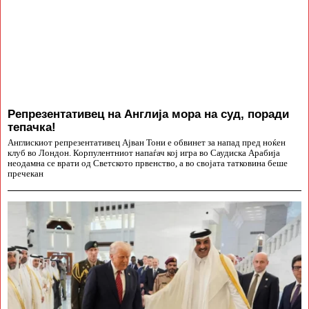
Репрезентативец на Англија мора на суд, поради
тепачка!
Англискиот репрезентативец Ајван Тони е обвинет за напад пред ноќен
клуб во Лондон. Корпулентниот напаѓач кој игра во Саудиска Арабија
неодамна се врати од Светското првенство, а во својата татковина беше
пречекан