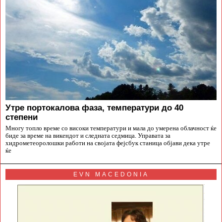
Утре портокалова фаза, температури до 40
степени
Многу топло време со високи температури и мала до умерена облачност ќе
биде за време на викендот и следната седмица. Управата за
хидрометеоролошки работи на својата фејсбук станица објави дека утре
ќе
EVN MACEDONIA