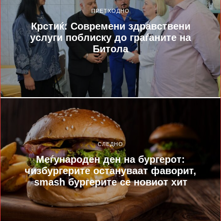
ПРЕТХОДНО
Крстиќ: Современи здравствени
услуги поблиску до граѓаните на
Битола
СЛЕДНО
Меѓународен ден на бургерот:
чизбургерите остануваат фаворит,
smash бургерите се новиот хит