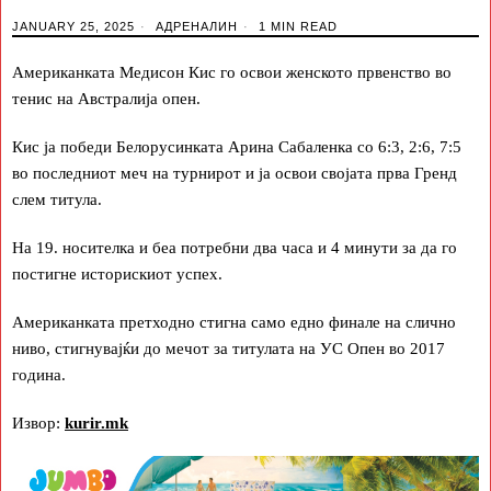
JANUARY 25, 2025
АДРЕНАЛИН
1 MIN READ
Американката Медисон Кис го освои женското првенство во
тенис на Австралија опен.
Кис ја победи Белорусинката Арина Сабаленка со 6:3, 2:6, 7:5
во последниот меч на турнирот и ја освои својата прва Гренд
слем титула.
На 19. носителка и беа потребни два часа и 4 минути за да го
постигне историскиот успех.
Американката претходно стигна само едно финале на слично
ниво, стигнувајќи до мечот за титулата на УС Опен во 2017
година.
Извор:
kurir.mk