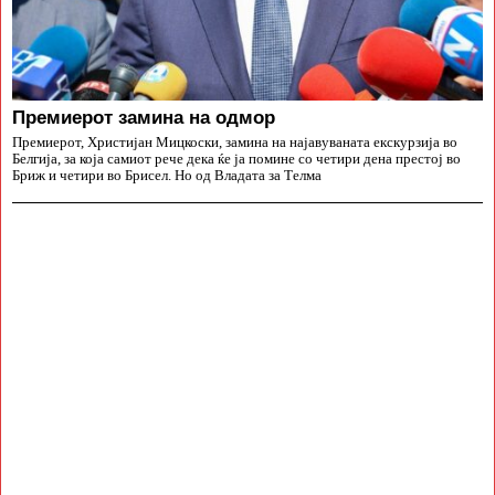
Премиерот замина на одмор
Премиерот, Христијан Мицкоски, замина на најавуваната екскурзија во
Белгија, за која самиот рече дека ќе ја помине со четири дена престој во
Бриж и четири во Брисел. Но од Владата за Телма