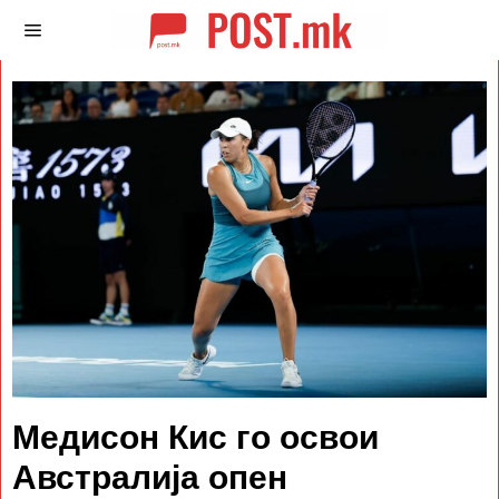
Медисон Кис го освои
Австралија опен