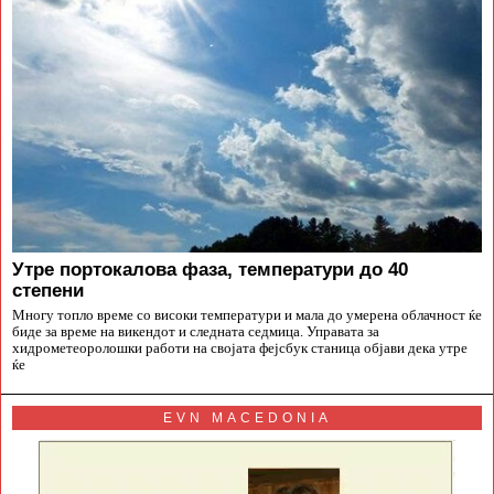
Утре портокалова фаза, температури до 40
степени
Многу топло време со високи температури и мала до умерена облачност ќе
биде за време на викендот и следната седмица. Управата за
хидрометеоролошки работи на својата фејсбук станица објави дека утре
ќе
EVN MACEDONIA