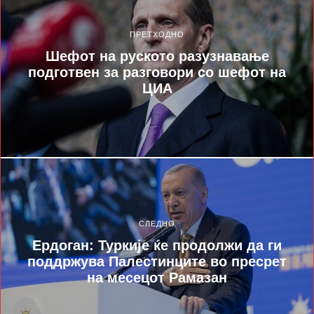
ПРЕТХОДНО
Шефот на руското разузнавање
подготвен за разговори со шефот на
ЦИА
СЛЕДНО
Ердоган: Туркије ќе продолжи да ги
поддржува Палестинците во пресрет
на месецот Рамазан