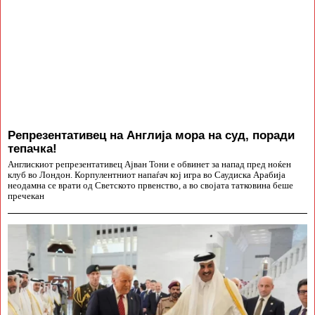
Репрезентативец на Англија мора на суд, поради
тепачка!
Англискиот репрезентативец Ајван Тони е обвинет за напад пред ноќен
клуб во Лондон. Корпулентниот напаѓач кој игра во Саудиска Арабија
неодамна се врати од Светското првенство, а во својата татковина беше
пречекан