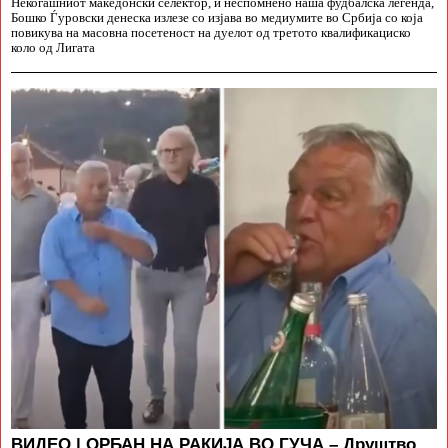
Некогашниот македонски селектор, и неспомнено наша фудбалска легенда,
Бошко Ѓуровски денеска излезе со изјава во медиумите во Србија со која
повикува на масовна посетеност на дуелот од третото квалификациско
коло од Лигата
ВИДЕО | ОРБАН НА РАКИЈА ВО ГУЧА – Друштво