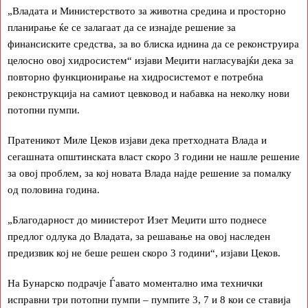
„Владата и Министерството за животна средина и просторно
планирање ќе се залагаат да се изнајде решение за
финансиските средства, за во блиска иднина да се реконструира
целосно овој хидросистем“ изјави Меџити нагласувајќи дека за
повторно функционирање на хидросистемот е потребна
реконструкција на самиот цевковод и набавка на неколку нови
потопни пумпи.
Пратеникот Миле Цеков изјави дека претходната Влада и
сегашната општинската власт скоро 3 години не нашле решение
за овој проблем, за кој новата Влада најде решение за помалку
од половина година.
„Благодарност до министерот Изет Меџити што поднесе
предлог одлука до Владата, за решавање на овој наследен
предизвик кој не беше решен скоро 3 години“, изјави Цеков.
На Бунарско подрачје Ѓавато моментално има технички
исправни три потопни пумпи – пумпите 3, 7 и 8 кои се ставија