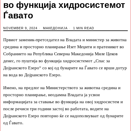
во функција хидросистемот
Ѓавато
NOVEMBER 9, 2024
МАКЕДОНИЈА
1 MIN READ
Првиот заменик-претседател на Владата и министер за животна
средина и просторно планирање Изет Меџити и пратеникот во
Собранието на Република Северна Македонија Миле Цеков
денес, го пуштија во функција хидросистемот „Спас за
Дојранското Езеро“ со кој од бунарите на Ѓавато се врши дотур
на вода во Дојранското Езеро.
Имено, на предлог на Министерството за животна средина и
просторно планирање, неодамна Владата ја усвои
информацијата за ставање во функција на овој хидросистем и
после речиси три години застој во работата, водите на
Дојранското Езеро повторно ќе се надополнуваат од бунарите
од Ѓавато.