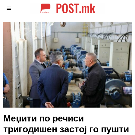
Меџити по речиси
тригодишен застој го пушти