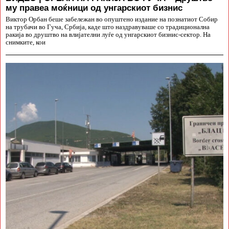
му правеа моќници од унгарскиот бизнис
Виктор Орбан беше забележан во опуштено издание на познатиот Собир
на трубачи во Гуча, Србија, каде што наздравуваше со традиционална
ракија во друштво на влијателни луѓе од унгарскиот бизнис-сектор. На
снимките, кои