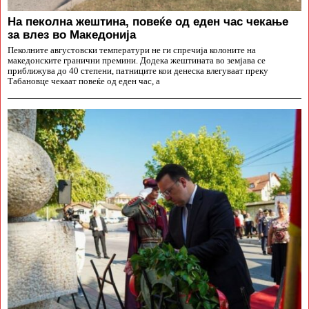
На пеколна жештина, повеќе од еден час чекање
за влез во Македонија
Пеколните августовски температури не ги спречија колоните на
македонските гранични премини. Додека жештината во земјава се
приближува до 40 степени, патниците кои денеска влегуваат преку
Табановце чекаат повеќе од еден час, а