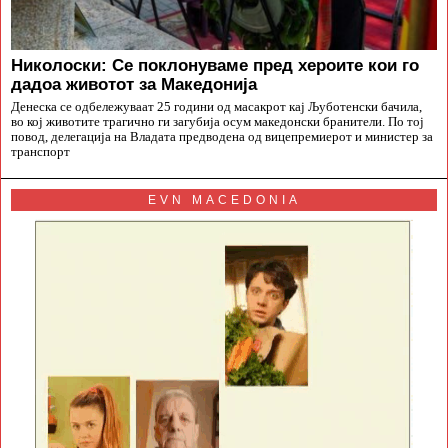
Николоски: Се поклонуваме пред хероите кои го
дадоа животот за Македонија
Денеска се одбележуваат 25 години од масакрот кај Љуботенски бачила,
во кој животите трагично ги загубија осум македонски бранители. По тој
повод, делегација на Владата предводена од вицепремиерот и министер за
транспорт
EVN MACEDONIA