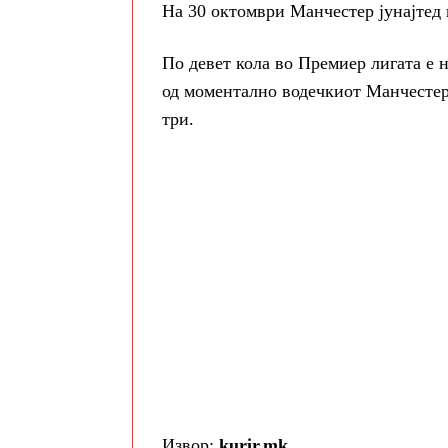
На 30 октомври Манчестер јунајтед 
По девет кола во Премиер лигата е н
од моментално водечкиот Манчестер 
три.
Извор:
kurir.mk