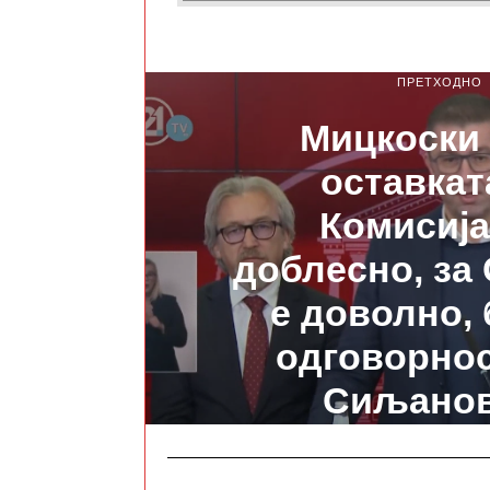
ПРЕТХОДНО
Мицкоски
оставкат
Комисија
доблесно, за
е доволно, 
одговорнос
Сиљанов