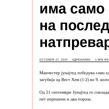
има само
на после
натпрева
OCTOBER 27, 2024
АДРЕНАЛИН
1 MIN RE
Манчестер јунајтед победува само е
загубија од Вест Хем (1:2) во 9. кол
Од 21 септември Јунајтед го совлада
пет нерешени и два пораза.