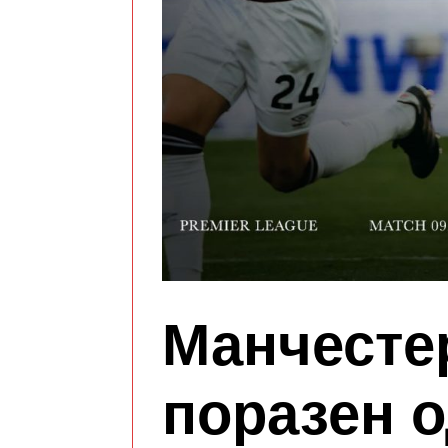
Манчестер
поразен о