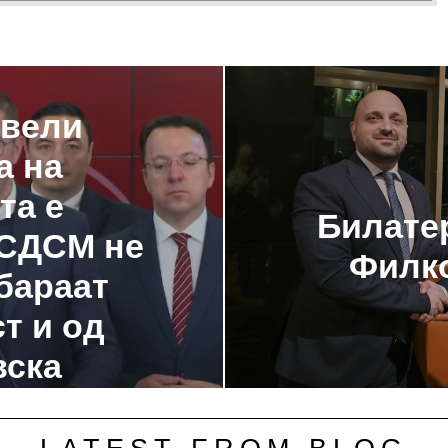
 вели
а на
та е
Билате
 СДСМ не
Филк
бараат
т и од
ска