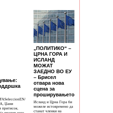
„ПОЛИТИКО“ –
ЦРНА ГОРА И
ИСЛАНД
МОЖАТ
ЗАЕДНО ВО ЕУ
– Брисел
дување:
отвара нова
поддршка
сцена за
проширувањето
FASeleccionEN/
Исланд и Црна Гора би
А, Џани
можеле истовремено да
м притисок.
станат членки на
ија против него