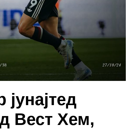
 јунајтед
д Вест Хем,