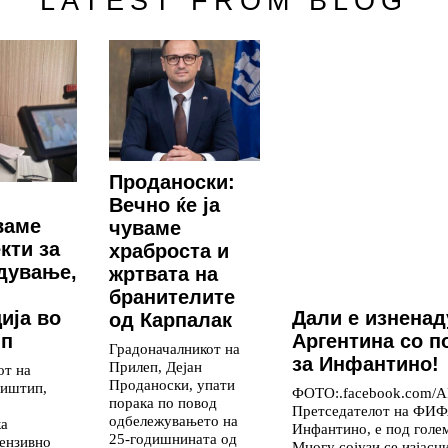
LATEST FROM BLOG
Проданоски:
Вечно ќе ја
ваме
чуваме
кти за
храброста и
дување,
жртвата на
и
бранителите
ија во
Дали е изнена
од Карпалак
ип
Аргентина со 
Градоначалникот на
за Инфантино!
Прилеп, Дејан
от на
Проданоски, упати
иштип,
ФОТО:.facebook.com/A
порака по повод
Претседателот на ФИФ
одбележувањето на
ка
Инфантино, е под голе
25-годишнината од
ензивно
Многу сојузи се изјасн