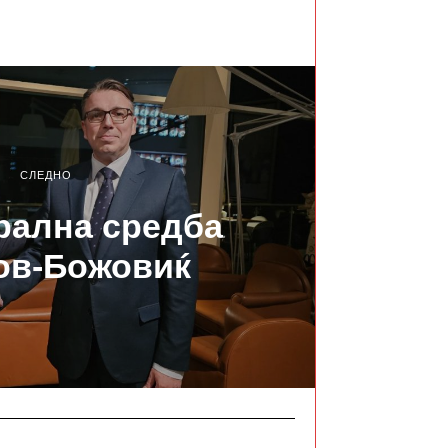
СЛЕДНО
рална средба
ов-Божовиќ