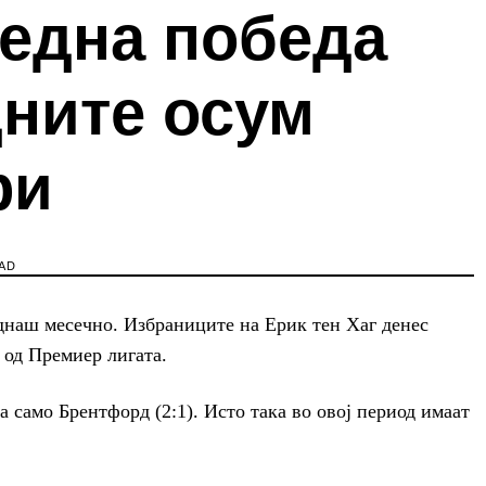
 една победа
дните осум
ри
AD
днаш месечно. Избраниците на Ерик тен Хаг денес
о од Премиер лигата.
а само Брентфорд (2:1). Исто така во овој период имаат