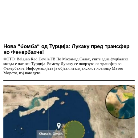
Нова “бомба“ од Турција: Лукаку пред трансфер
во Фенербахче!
ФОТО: Belgian Red Devils/FB По Мохамед Салах, уште една фудбалска
ѕвезда е пат кон Турција. Ромелу Лукаку се поврзува со трансфер во
Фенербахче. Информацијата ја објави италијанскиот новинар Матео
Морето, кој наведува