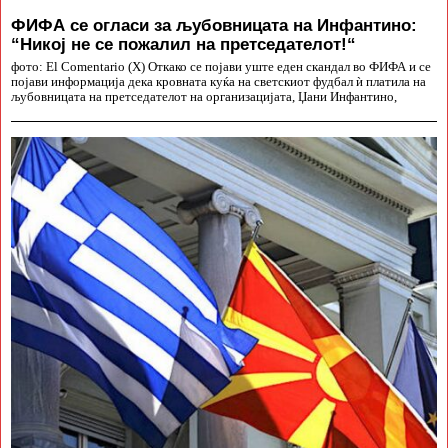
ФИФА се огласи за љубовницата на Инфантино:
“Никој не се пожалил на претседателот!“
фото: El Comentario (X) Откако се појави уште еден скандал во ФИФА и се
појави информација дека кровната куќа на светскиот фудбал ѝ платила на
љубовницата на претседателот на организацијата, Џани Инфантино,