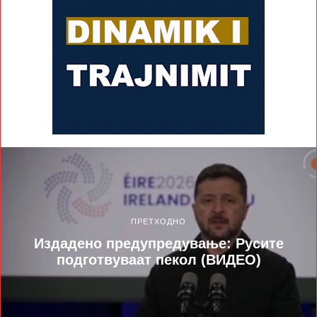
ПРЕТХОДНО
Издадено предупредување: Русите
подготвуваат пекол (ВИДЕО)