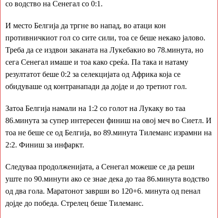
со водство на Сенегал со 0:1.
И место Белгија да тргне во напад, во атаци кон
противничкиот гол со сите сили, тоа се беше некако јалово.
Треба да се издвои заканата на Лукебакио во 78.минута, но
сега Сенегал имаше и тоа како среќа. Па така и натаму
резултатот беше 0:2 за селекцијата од Африка која се
обидуваше од контранапади да дојде и до третиот гол.
Затоа Белгија намали на 1:2 со голот на Лукаку во таа
86.минута за супер интересен финиш на овој меч во Сиетл. И
тоа не беше се од Белгија, во 89.минута Тилеманс израмни на
2:2. Финиш за инфаркт.
Следуваа продолженијата, а Сенегал можеше се да реши
уште по 90.минути ако се знае дека до таа 86.минута водство
од два гола. Маратонот заврши во 120+6. минута од пенал
дојде до победа. Стрелец беше Тилеманс.