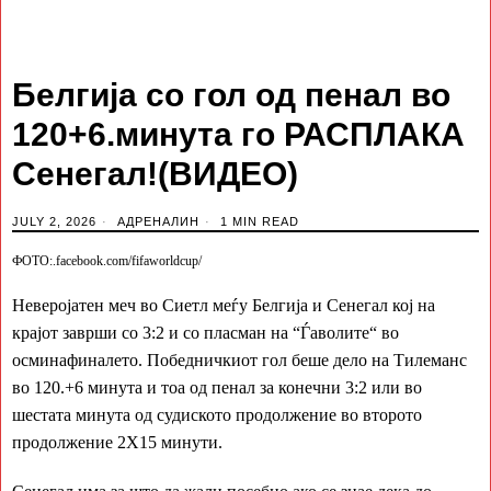
Белгија со гол од пенал во
120+6.минута го РАСПЛАКА
Сенегал!(ВИДЕО)
JULY 2, 2026
АДРЕНАЛИН
1 MIN READ
ФОТО:.facebook.com/fifaworldcup/
Неверојатен меч во Сиетл меѓу Белгија и Сенегал кој на
крајот заврши со 3:2 и со пласман на “Ѓаволите“ во
осминафиналето. Победничкиот гол беше дело на Тилеманс
во 120.+6 минута и тоа од пенал за конечни 3:2 или во
шестата минута од судиското продолжение во второто
продолжение 2Х15 минути.