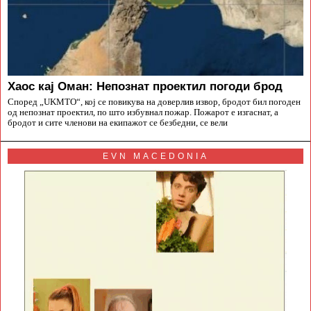
Хаос кај Оман: Непознат проектил погоди брод
Според „UKMTO“, кој се повикува на доверлив извор, бродот бил погоден
од непознат проектил, по што избувнал пожар. Пожарот е изгаснат, а
бродот и сите членови на екипажот се безбедни, се вели
EVN MACEDONIA