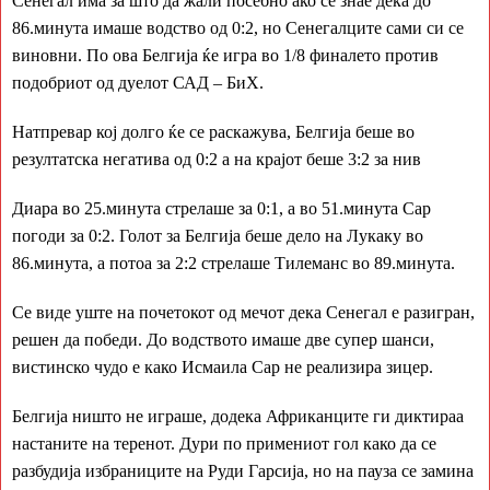
Сенегал има за што да жали посебно ако се знае дека до
86.минута имаше водство од 0:2, но Сенегалците сами си се
виновни. По ова Белгија ќе игра во 1/8 финалето против
подобриот од дуелот САД – БиХ.
Натпревар кој долго ќе се раскажува, Белгија беше во
резултатска негатива од 0:2 а на крајот беше 3:2 за нив
Диара во 25.минута стрелаше за 0:1, а во 51.минута Сар
погоди за 0:2. Голот за Белгија беше дело на Лукаку во
86.минута, а потоа за 2:2 стрелаше Тилеманс во 89.минута.
Се виде уште на почетокот од мечот дека Сенегал е разигран,
решен да победи. До водството имаше две супер шанси,
вистинско чудо е како Исмаила Сар не реализира зицер.
Белгија ништо не играше, додека Африканците ги диктираа
настаните на теренот. Дури по примениот гол како да се
разбудија избраниците на Руди Гарсија, но на пауза се замина