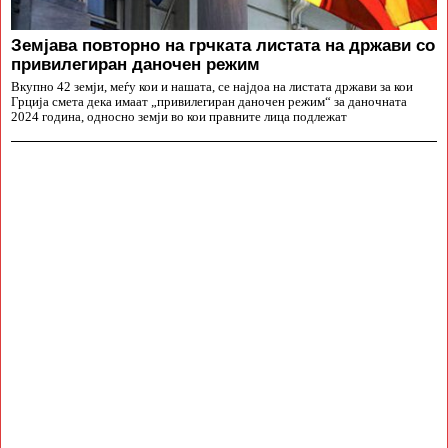
Земјава повторно на грчката листата на држави со
привилегиран даночен режим
Вкупно 42 земји, меѓу кои и нашата, се најдоа на листата држави за кои
Грција смета дека имаат „привилегиран даночен режим“ за даночната
2024 година, односно земји во кои правните лица подлежат