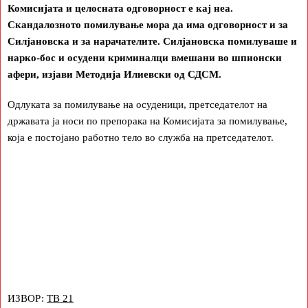
Комисијата и целосната одговорност е кај неа.
Скандалозното помилување мора да има одговорност и за
Силјановска и за нарачателите. Силјановска помилуваше и
нарко-бос и осудени криминалци вмешани во шпионски
афери, изјави Методија Илиевски од СДСМ.
Одлуката за помилување на осуденици, претседателот на
државата ја носи по препорака на Комисијата за помилување,
која е постојано работно тело во служба на претседателот.
ИЗВОР:
ТВ 21