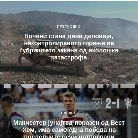
ПРЕТХОДНО
Кочани стана дива депонија,
неконтролираното горење на
ѓубриштето закана од еколошка
катастрофа
СЛЕДНО
Манчестер јунајтед поразен од Вест
Хем, има само една победа на
последните осум натпревари