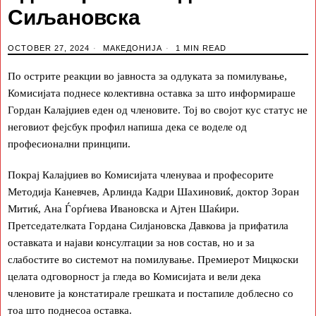
Сиљановска
OCTOBER 27, 2024
МАКЕДОНИЈА
1 MIN READ
По острите реакции во јавноста за одлуката за помилување,
Комисијата поднесе колективна оставка за што информираше
Гордан Калајџиев еден од членовите. Тој во својот кус статус не
неговиот фејсбук профил напиша дека се воделе од
професионални принципи.
Покрај Калајџиев во Комисијата членуваа и професорите
Методија Каневчев, Арлинда Кадри Шахиновиќ, доктор Зоран
Митиќ, Ана Ѓорѓиева Ивановска и Ајтен Шаќири.
Претседателката Гордана Силјановска Давкова ја прифатила
оставката и најави консултации за нов состав, но и за
слабостите во системот на помилување. Премиерот Мицкоски
целата одговорност ја гледа во Комисијата и вели дека
членовите ја констатирале грешката и постапиле доблесно со
тоа што поднесоа оставка.