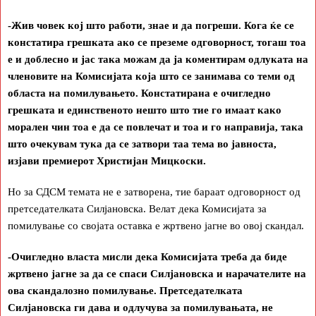
-Жив човек кој што работи, знае и да погреши. Кога ќе се
констатира грешката ако се преземе одговорност, тогаш тоа
е и доблесно и јас така можам да ја коментирам одлуката на
членовите на Комисијата која што се занимава со теми од
областа на помилувањето. Констатирана е очигледно
грешката и единственото нешто што тие го имаат како
морален чин тоа е да се повлечат и тоа и го направија, така
што очекувам тука да се затвори таа тема во јавноста,
изјави премиерот Христијан Мицкоски.
Но за СДСМ темата не е затворена, тие бараат одговорност од
претседателката Силјановска. Велат дека Комисијата за
помилување со својата оставка е жртвено јагне во овој скандал.
-Очигледно власта мисли дека Комисијата треба да биде
жртвено јагне за да се спаси Силјановска и нарачателите на
ова скандалозно помилување. Претседателката
Силјановска ги дава и одлучува за помилувањата, не