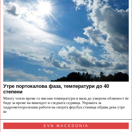
Утре портокалова фаза, температури до 40
степени
Многу топло време со високи температури и мала до умерена облачност ќе
биде за време на викендот и следната седмица. Управата за
хидрометеоролошки работи на својата фејсбук станица објави дека утре
ќе
EVN MACEDONIA