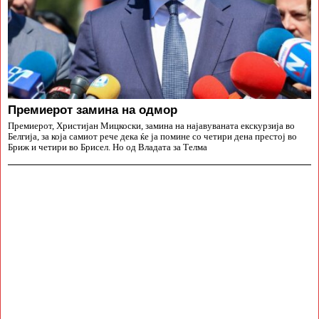
Премиерот замина на одмор
Премиерот, Христијан Мицкоски, замина на најавуваната екскурзија во
Белгија, за која самиот рече дека ќе ја помине со четири дена престој во
Бриж и четири во Брисел. Но од Владата за Телма