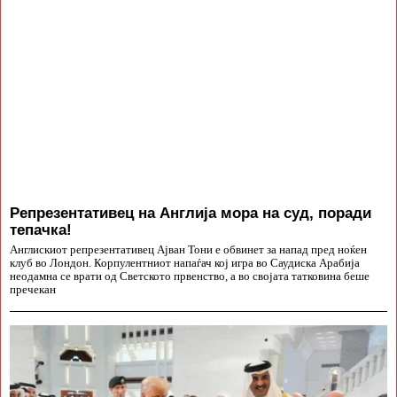
Репрезентативец на Англија мора на суд, поради
тепачка!
Англискиот репрезентативец Ајван Тони е обвинет за напад пред ноќен
клуб во Лондон. Корпулентниот напаѓач кој игра во Саудиска Арабија
неодамна се врати од Светското првенство, а во својата татковина беше
пречекан