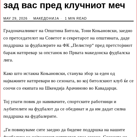
зад вас пред клучниот меч
MAY 29, 2026
МАКЕДОНИЈА
1 MIN READ
Градоначалникот на Општина Битола, Тони Коњановски, заедно
со претседателот на Советот и секретарот на општината, даде
поддршка за фудбалерите на ФК „Пелистер“ пред претстојниот
бараж натпревар за опстанок во Првата македонска фудбалска
лига.
Како што истакна Коњановски, станува збор за еден од
најважните натпревари во сезоната, во кој битолскиот клуб ќе се
соочи со екипата на Шкендија Арачиново во Кавадарци.
Тој упати повик до навивачите, спортските работници и
љубителите на фудбалот да се обединат и да им дадат силна
поддршка на фудбалерите.
„Ги повикуваме сите заедно да бидеме поддршка на нашите
фудбалери на најважниот натпревар оваа сезона. Сезоната не