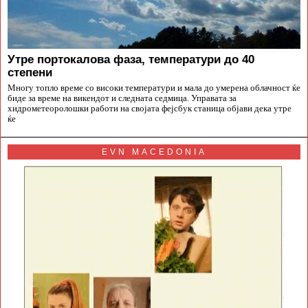
Утре портокалова фаза, температури до 40
степени
Многу топло време со високи температури и мала до умерена облачност ќе
биде за време на викендот и следната седмица. Управата за
хидрометеоролошки работи на својата фејсбук станица објави дека утре
ќе
EVN MACEDONIA