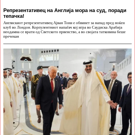
Репрезентативец на Англија мора на суд, поради
тепачка!
Англискиот репрезентативец Ајван Тони е обвинет за напад пред ноќен
клуб во Лондон. Корпулентниот напаѓач кој игра во Саудиска Арабија
неодамна се врати од Светското првенство, а во својата татковина беше
пречекан