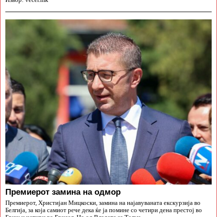
Извор: vecer.mk
Премиерот замина на одмор
Премиерот, Христијан Мицкоски, замина на најавуваната екскурзија во
Белгија, за која самиот рече дека ќе ја помине со четири дена престој во