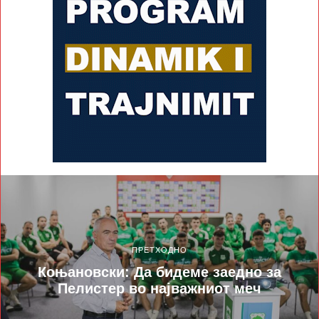
ПРЕТХОДНО
Коњановски: Да бидеме заедно за
Пелистер во најважниот меч