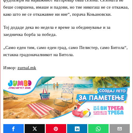
беше совршена, имаше и падови, но тие никогаш не се откажаа,
како што не се откажавме ни ние“, порача Коњановски.
Тој додаде дека во недела е време за обединување и за
заедничка борба за победа.
„Само еден тим, само еден град, само Пелистер, само Битола“,
истакна градоначалникот на Битола.
Извор:
zurnal.mk