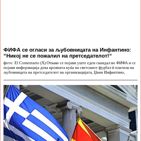
ФИФА се огласи за љубовницата на Инфантино:
“Никој не се пожалил на претседателот!“
фото: El Comentario (X) Откако се појави уште еден скандал во ФИФА и се
појави информација дека кровната куќа на светскиот фудбал ѝ платила на
љубовницата на претседателот на организацијата, Џани Инфантино,