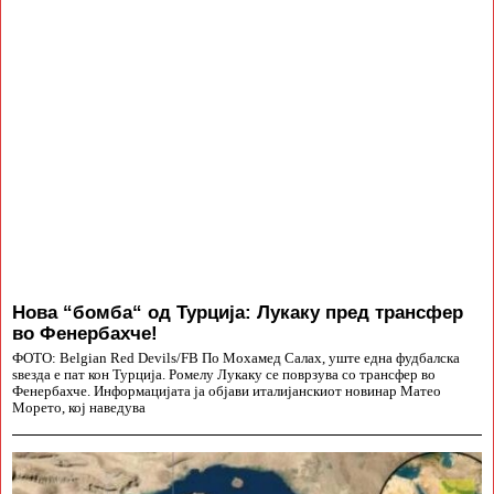
Нова “бомба“ од Турција: Лукаку пред трансфер
во Фенербахче!
ФОТО: Belgian Red Devils/FB По Мохамед Салах, уште една фудбалска
ѕвезда е пат кон Турција. Ромелу Лукаку се поврзува со трансфер во
Фенербахче. Информацијата ја објави италијанскиот новинар Матео
Морето, кој наведува