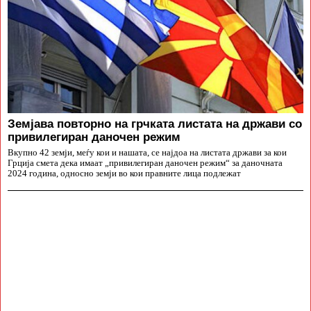
Земјава повторно на грчката листата на држави со
привилегиран даночен режим
Вкупно 42 земји, меѓу кои и нашата, се најдоа на листата држави за кои
Грција смета дека имаат „привилегиран даночен режим“ за даночната
2024 година, односно земји во кои правните лица подлежат