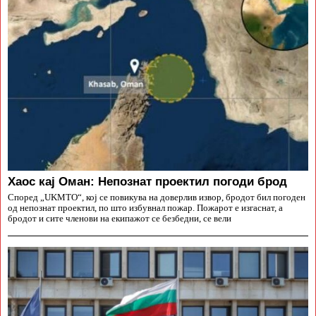
Хаос кај Оман: Непознат проектил погоди брод
Според „UKMTO“, кој се повикува на доверлив извор, бродот бил погоден
од непознат проектил, по што избувнал пожар. Пожарот е изгаснат, а
бродот и сите членови на екипажот се безбедни, се вели