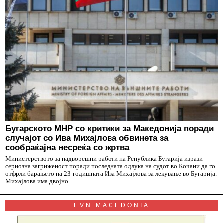
Бугарското МНР со критики за Македонија поради
случајот со Ива Михајлова обвинета за
сообраќајна несреќа со жртва
Министерството за надворешни работи на Република Бугарија изрази
сериозна загриженост поради последната одлука на судот во Кочани да го
отфрли барањето на 23-годишната Ива Михајлова за лекување во Бугарија.
Михајлова има двојно
EVN MACEDONIA