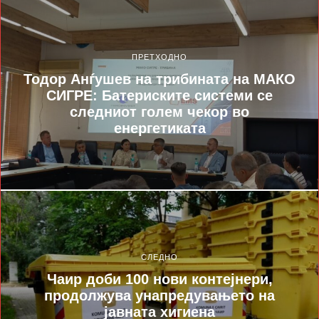
ПРЕТХОДНО
Тодор Анѓушев на трибината на МАКО
СИГРЕ: Батериските системи се
следниот голем чекор во
енергетиката
СЛЕДНО
Чаир доби 100 нови контејнери,
продолжува унапредувањето на
јавната хигиена