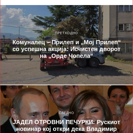
ПРЕТХОДНО
Комуналец – Прилеп и „Мој Прилеп“
со успешна акција: Исчистен дворот
на „Орде Чопела“
СЛЕДНО
ЈАДЕЛ ОТРОВНИ ПЕЧУРКИ: Рускиот
новинар кој откри дека Владимир