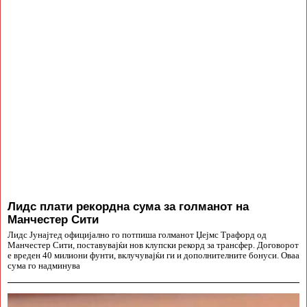
Лидс плати рекордна сума за голманот на
Манчестер Сити
Лидс Јунајтед официјално го потпиша голманот Џејмс Трафорд од
Манчестер Сити, поставувајќи нов клупски рекорд за трансфер. Договорот
е вреден 40 милиони фунти, вклучувајќи ги и дополнителните бонуси. Оваа
сума го надминува