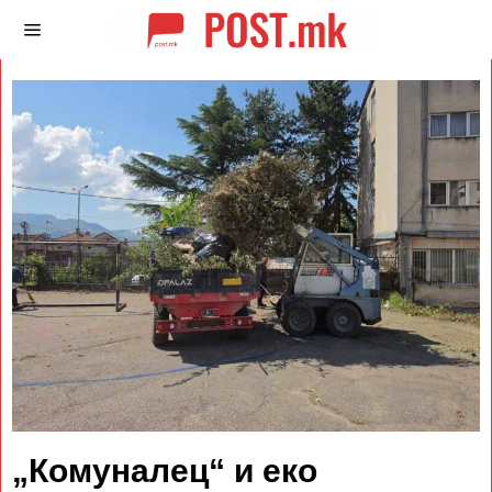
„Комуналец“ и еко