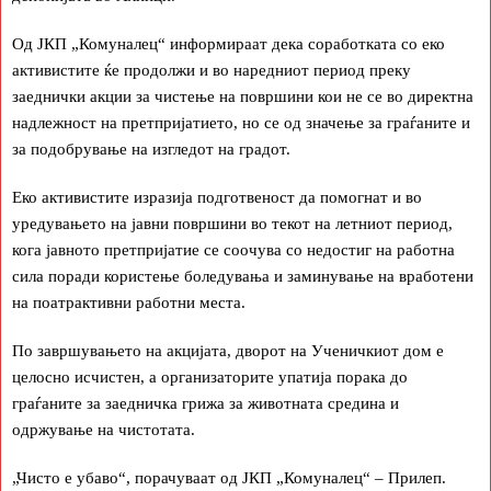
Од ЈКП „Комуналец“ информираат дека соработката со еко
активистите ќе продолжи и во наредниот период преку
заеднички акции за чистење на површини кои не се во директна
надлежност на претпријатието, но се од значење за граѓаните и
за подобрување на изгледот на градот.
Еко активистите изразија подготвеност да помогнат и во
уредувањето на јавни површини во текот на летниот период,
кога јавното претпријатие се соочува со недостиг на работна
сила поради користење боледувања и заминување на вработени
на поатрактивни работни места.
По завршувањето на акцијата, дворот на Ученичкиот дом е
целосно исчистен, а организаторите упатија порака до
граѓаните за заедничка грижа за животната средина и
одржување на чистотата.
„Чисто е убаво“, порачуваат од ЈКП „Комуналец“ – Прилеп.