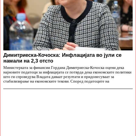
Димитриеска-Кочоска: Инфлацијата во јули се
намали на 2,3 отсто
Министерката за финансии Гордана Димитриеска-Кочоска оцени дека
најновите податоци за инфлацијата се потврда дека економските политики
што ги спроведува Владата даваат резултати и придонесуваат за
стабилизирање на економските текови. Според податоците на