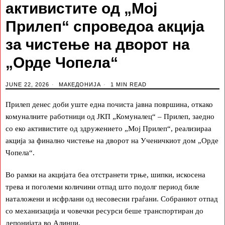
активистите од „Мој
Прилеп“ спроведоа акција
за чистење на дворот на
„Орде Чопела“
JUNE 22, 2026
МАКЕДОНИЈА
1 MIN READ
Прилеп денес доби уште една почиста јавна површина, откако
комуналните работници од ЈКП „Комуналец“ – Прилеп, заедно
со еко активистите од здружението „Мој Прилеп“, реализираа
акција за финално чистење на дворот на Ученичкиот дом „Орде
Чопела“.
Во рамки на акцијата беа отстранети трње, шипки, искосена
трева и поголеми количини отпад што подолг период биле
наталожени и исфрлани од несовесни граѓани. Собраниот отпад
со механизација и човечки ресурси беше транспортиран до
депонијата во Алинци.