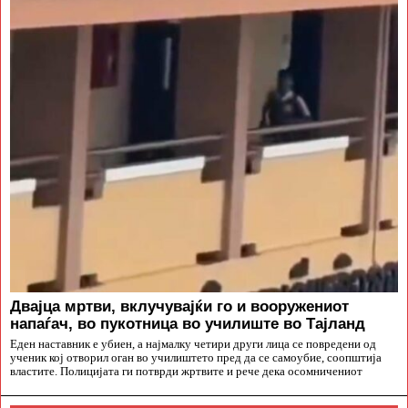
Двајца мртви, вклучувајќи го и вооружениот
напаѓач, во пукотница во училиште во Тајланд
Еден наставник е убиен, а најмалку четири други лица се повредени од
ученик кој отворил оган во училиштето пред да се самоубие, соопштија
властите. Полицијата ги потврди жртвите и рече дека осомничениот