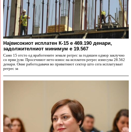
Највисокиот исплатен К-15 е 469.190 денари,
задолжителниот минимум е 19.567
Само 15 отсто од вработените земале регрес за годишен одмор заклучно
со први јули. Просечниот нето-износ на исплатен регрес изнесува 28.562
денари. Оние работодавачи во приватниот сектор што сега исплатуваат
регрес за