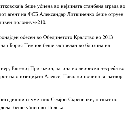
ковскаја беше убиена во нејзината станбена зграда во
иот агент на ФСБ Александар Литвиненко беше отруен
ктивен полониум-210.
ронајден обесен во Обединетото Кралство во 2013
ичар Борис Немцов беше застрелан во близина на
гнер, Евгениј Пригожин, загина во авионска несреќа во
дерот на опозицијата Алексеј Навални почина во затвор
иригодишниот уметник Семјон Скрепецки, познат по
дела, беше убиен во Полска.