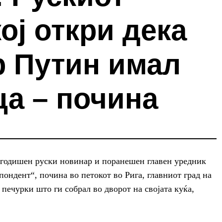
ој откри дека
 Путин имал
а – почина
тгодишен руски новинар и поранешен главен уредник
пондент“, почина во петокот во Рига, главниот град на
печурки што ги собрал во дворот на својата куќа,