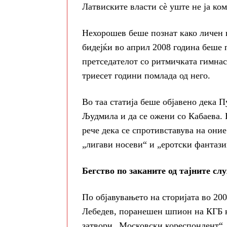
Латвиските власти сè уште не ја ком
Нехорошев беше познат како личен 
бидејќи во април 2008 година беше п
претседателот со ритмичката гимна
триесет години помлада од него.
Во таа статија беше објавено дека П
Људмила и да се ожени со Кабаева. 
рече дека се спротивставува на они
„лигави носеви“ и „еротски фантази
Бегство по заканите од тајните сл
По објавувањето на сторијата во 20
Лебедев, поранешен шпион на КГБ ко
затвори „Московски кореспондент“.