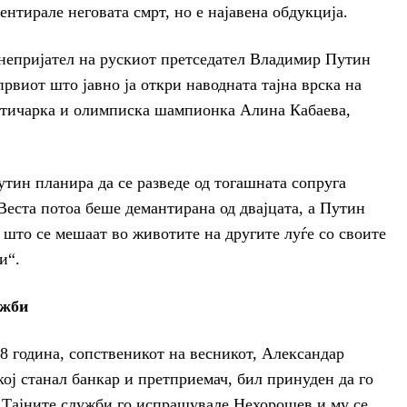
ентирале неговата смрт, но е најавена обдукција.
непријател на рускиот претседател Владимир Путин
рвиот што јавно ја откри наводната тајна врска на
стичарка и олимписка шампионка Алина Кабаева,
утин планира да се разведе од тогашната сопруга
Веста потоа беше демантирана од двајцата, а Путин
е што се мешаат во животите на другите луѓе со своите
и“.
ужби
08 година, сопственикот на весникот, Александар
ј станал банкар и претприемач, бил принуден да го
 Тајните служби го испрашувале Нехорошев и му се