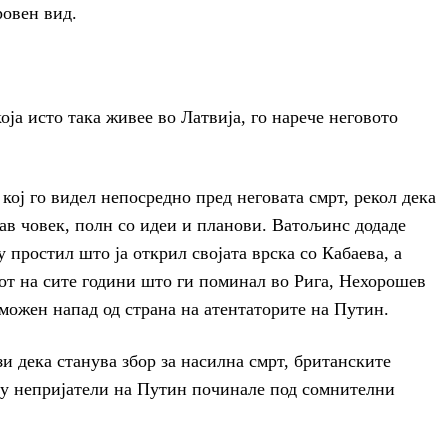
ровен вид.
ја исто така живее во Латвија, го нарече неговото
кој го видел непосредно пред неговата смрт, рекол дека
ав човек, полн со идеи и планови. Ватољинс додаде
 простил што ја открил својата врска со Кабаева, а
кот на сите години што ги поминал во Рига, Нехорошев
 можен напад од страна на атентаторите на Путин.
и дека станува збор за насилна смрт, британските
ку непријатели на Путин починале под сомнителни