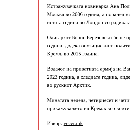
Истражувачката новинарка Ана Полит
Москва во 2006 година, а поранешн
истата година во Лондон со радиоа
Олигархот Борис Березовски беше п
година, додека опозицискиот полит
Кремљ во 2015 година.
Водачот на приватната армија на Ва
2023 година, а следната година, ли
во рускиот Арктик.
Минатата недела, четириесет и чет
прикажувањето на Кремљ во своите 
Извор:
vecer.mk