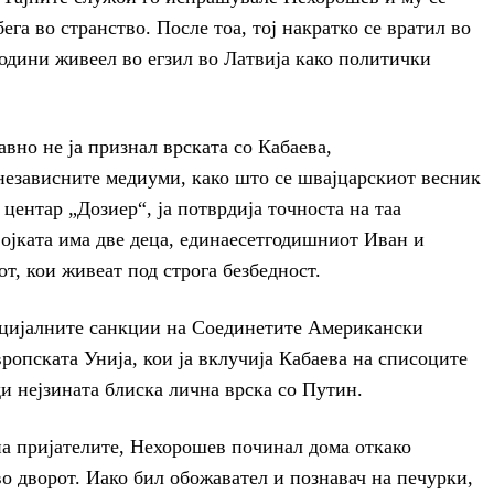
ега во странство. После тоа, тој накратко се вратил во
години живеел во егзил во Латвија како политички
вно не ја признал врската со Кабаева,
езависните медиуми, како што се швајцарскиот весник
центар „Дозиер“, ја потврдија точноста на таа
ојката има две деца, единаесетгодишниот Иван и
, кои живеат под строга безбедност.
ицијалните санкции на Соединетите Американски
опската Унија, кои ја вклучија Кабаева на списоците
и нејзината блиска лична врска со Путин.
на пријателите, Нехорошев починал дома откако
о дворот. Иако бил обожавател и познавач на печурки,