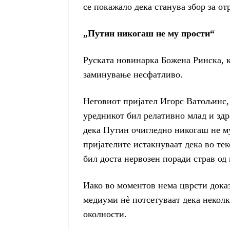
се покажало дека станува збор за от
„Путин никогаш не му прости“
Руската новинарка Божена Ринска, ко
заминување несфатливо.
Неговиот пријател Игорс Ватољинс, 
уредникот бил релативно млад и здр
дека Путин очигледно никогаш не му
пријателите истакнуваат дека во те
бил доста нервозен поради страв од
Иако во моментов нема цврсти доказ
медиуми нè потсетуваат дека некол
околности.