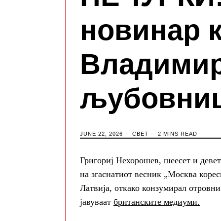
новинар к
Владимир
љубовниц
JUNE 22, 2026
СВЕТ
2 MINS READ
Григориј Нехорошев, шеесет и деве
на згаснатиот весник „Москва корес
Латвија, откако конзумирал отровни 
јавуваат
британските медиуми.