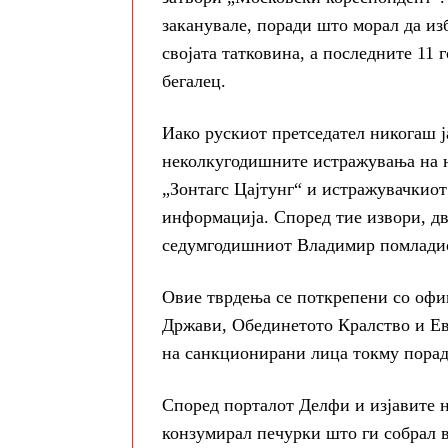
заканувале, поради што морал да изб
својата татковина, а последните 11 
бегалец.
Иако рускиот претседател никогаш ја
неколкугодишните истражувања на н
„Зонтагс Цајтунг“ и истражувачкиот 
информација. Според тие извори, дв
седумгодишниот Владимир помладиот
Овие тврдења се поткрепени со оф
Држави, Обединетото Кралство и Евр
на санкционирани лица токму порад
Според порталот Делфи и изјавите 
конзумирал печурки што ги собрал в