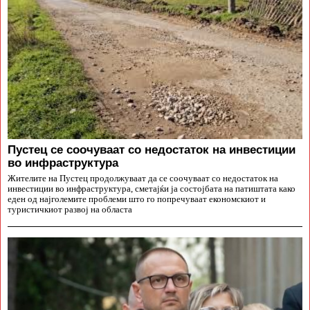
Пустец се соочуваат со недостаток на инвестиции
во инфраструктура
Жителите на Пустец продолжуваат да се соочуваат со недостаток на
инвестиции во инфраструктура, сметајќи ја состојбата на патиштата како
еден од најголемите проблеми што го попречуваат економскиот и
туристичкиот развој на областа