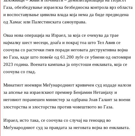
Газа, обезбедување израелска безбедносна контрола врз областа
и воспоставување цивилна влада која нема да биде предводена
од Хамас или Палестинската самоуправа.
Оваа нова операција на Израел, за која се очекува да трае
најмалку шест месеци, доаѓа и покрај тоа што Тел Авив се
соочува со растечки гнев поради неговата деструктивна војна
во Газа, каде што повеќе од 61.200 луѓе се убиени од октомври
2023 година. Воената кампања ја опустоши енклавата, која се
соочува со глад.
Минатиот ноември Меѓународниот кривичен суд издаде налози
за апсење на израелскиот премиер Бенјамин Нетанјаху и
неговиот поранешен министер за одбрана Јоав Галант за воени
злосторства и злосторства против човештвото во Газа.
Израел, исто така, се соочува со случај на геноцид во
Меѓународниот суд за правдата за неговата војна во енклавата.