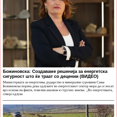
Божиновска: Создаваме решенија за енергетска
сигурност што ќе траат со децении (ВИДЕО)
Министерката за енергетика, рударство и минерални суровини Сања
Божиновска порача дека одлуките во енергетскиот сектор мора да се носат
врз основа на факти, темелни анализи и стручно знаење. „Во енергетиката,
секоја одлука