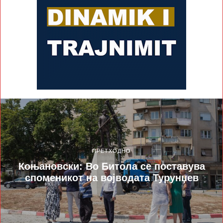
ПРЕТХОДНО
Коњановски: Во Битола се поставува
споменикот на војводата Турунџев