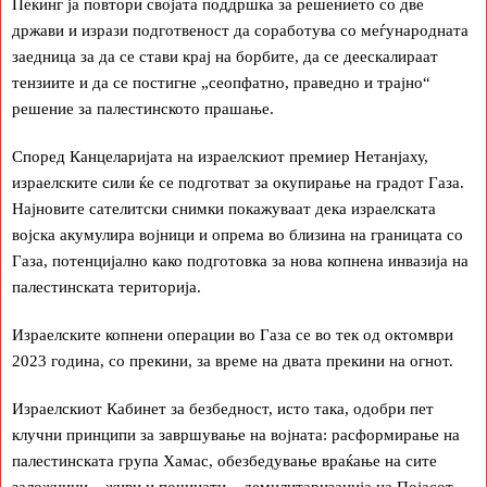
Пекинг ја повтори својата поддршка за решението со две
држави и изрази подготвеност да соработува со меѓународната
заедница за да се стави крај на борбите, да се деескалираат
тензиите и да се постигне „сеопфатно, праведно и трајно“
решение за палестинското прашање.
Според Канцеларијата на израелскиот премиер Нетанјаху,
израелските сили ќе се подготват за окупирање на градот Газа.
Најновите сателитски снимки покажуваат дека израелската
војска акумулира војници и опрема во близина на границата со
Газа, потенцијално како подготовка за нова копнена инвазија на
палестинската територија.
Израелските копнени операции во Газа се во тек од октомври
2023 година, со прекини, за време на двата прекини на огнот.
Израелскиот Кабинет за безбедност, исто така, одобри пет
клучни принципи за завршување на војната: расформирање на
палестинската група Хамас, обезбедување враќање на сите
заложници – живи и починати – демилитаризација на Појасот