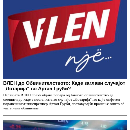
ВЛЕН до Обвинителството: Каде заглави случајот
„Лотарија“ со Артан Груби?
Партијата ВЛЕН преку објава побара од Јавното обвинителство да
соопшти до каде е постапката во случајот „Лотарија“, во кој е опфатен
поранешниот вицепремиер Артан Груби, поставувајќи прашање зошто сè
уште нема обвинение.