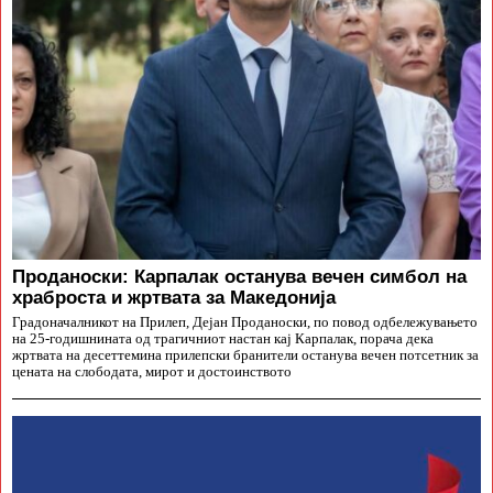
Проданоски: Карпалак останува вечен симбол на
храброста и жртвата за Македонија
Градоначалникот на Прилеп, Дејан Проданоски, по повод одбележувањето
на 25-годишнината од трагичниот настан кај Карпалак, порача дека
жртвата на десеттемина прилепски бранители останува вечен потсетник за
цената на слободата, мирот и достоинството