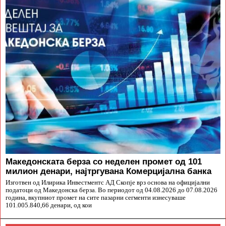
Македонската берза со неделен промет од 101
милион денари, најтргувана Комерцијална банка
Изготвен од Илирика Инвестментс АД Скопје врз основа на официјални
податоци од Македонска берза. Во периодот од 04.08.2026 до 07.08.2026
година, вкупниот промет на сите пазарни сегменти изнесуваше
101.005.840,66 денари, од кои