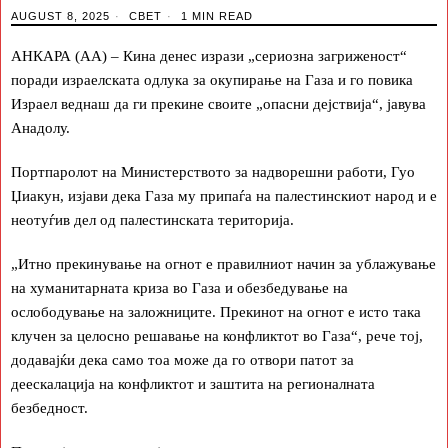
AUGUST 8, 2025
СВЕТ
1 MIN READ
АНКАРА (АА) – Кина денес изрази „сериозна загриженост“
поради израелската одлука за окупирање на Газа и го повика
Израел веднаш да ги прекине своите „опасни дејствија“, јавува
Анадолу.
Портпаролот на Министерството за надворешни работи, Гуо
Џиакун, изјави дека Газа му припаѓа на палестинскиот народ и е
неотуѓив дел од палестинската територија.
„Итно прекинување на огнот е правилниот начин за ублажување
на хуманитарната криза во Газа и обезбедување на
ослободување на заложниците. Прекинот на огнот е исто така
клучен за целосно решавање на конфликтот во Газа“, рече тој,
додавајќи дека само тоа може да го отвори патот за
деескалација на конфликтот и заштита на регионалната
безбедност.