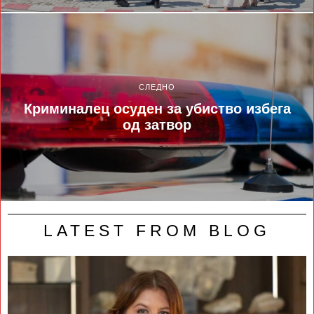
СЛЕДНО
Криминалец осуден за убиство избега
од затвор
LATEST FROM BLOG