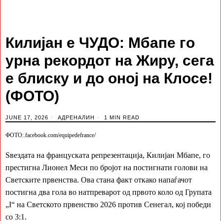
Килијан е ЧУДО: Мбапе го
урна рекордот на Жиру, сега
е блиску и до оној на Клосе!
(ФОТО)
JUNE 17, 2026
АДРЕНАЛИН
1 MIN READ
ФОТО:.facebook.com/equipedefrance/
Ѕвездата на француската репрезентација, Килијан Мбапе, го
престигна Лионел Меси по бројот на постигнати голови на
Светските првенства. Ова стана факт откако напаѓачот
постигна два гола во натпреварот од првото коло од Групата
„I“ на Светското првенство 2026 против Сенегал, кој победи
со 3:1.