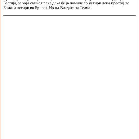
Белгија, за која самиот рече дека ќе ја помине со четири дена престој во
Бриж и четири во Брисел. Но од Владата за Телма