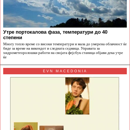
Утре портокалова фаза, температури до 40
степени
Многу топло време со високи температури и мала до умерена облачност ќе
биде за време на викендот и следната седмица. Управата за
хидрометеоролошки работи на својата фејсбук станица објави дека утре
ќе
EVN MACEDONIA