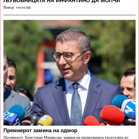
ЉУБОВНИЦАТА НА ИНФАНТИНО ДА МОЛЧИ
Извор: vecer.mk
Премиерот замина на одмор
Премиерот, Христијан Мицкоски, замина на најавуваната екскурзија во