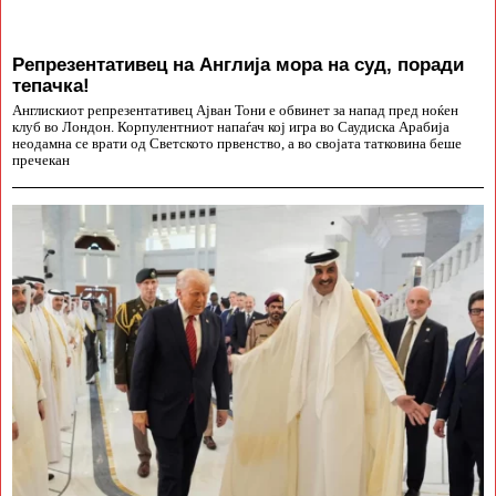
Репрезентативец на Англија мора на суд, поради
тепачка!
Англискиот репрезентативец Ајван Тони е обвинет за напад пред ноќен
клуб во Лондон. Корпулентниот напаѓач кој игра во Саудиска Арабија
неодамна се врати од Светското првенство, а во својата татковина беше
пречекан