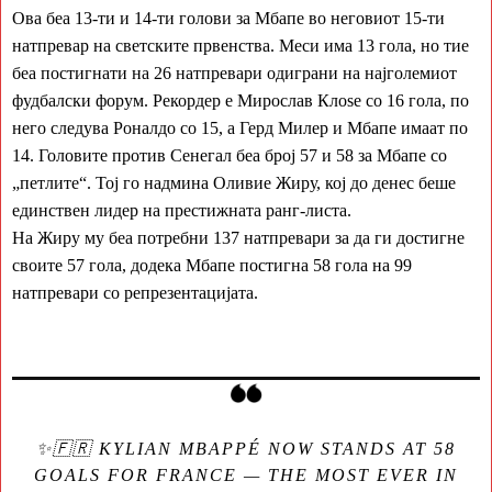
Ова беа 13-ти и 14-ти голови за Мбапе во неговиот 15-ти
натпревар на светските првенства. Меси има 13 гола, но тие
беа постигнати на 26 натпревари одиграни на најголемиот
фудбалски форум. Рекордер е Мирослав Клоsе со 16 гола, по
него следува Роналдо со 15, а Герд Милер и Мбапе имаат по
14. Головите против Сенегал беа број 57 и 58 за Мбапе со
„петлите“. Тој го надмина Оливие Жиру, кој до денес беше
единствен лидер на престижната ранг-листа.
На Жиру му беа потребни 137 натпревари за да ги достигне
своите 57 гола, додека Мбапе постигна 58 гола на 99
натпревари со репрезентацијата.
✨🇫🇷 KYLIAN MBAPPÉ NOW STANDS AT 58
GOALS FOR FRANCE — THE MOST EVER IN