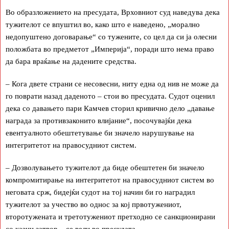
Во образложението на пресудата, Врховниот суд наведува дека
тужителот се впуштил во, како што е наведено, „морално
недопуштено договарање“ со тужените, со цел да си ја олесни
положбата во предметот „Империја“, поради што нема право
да бара враќање на дадените средства.
– Кога двете страни се несовесни, ниту една од нив не може да
го поврати назад даденото – стои во пресудата. Судот оценил
дека со давањето пари Камчев сторил кривично дело „давање
награда за противзаконито влијание“, посочувајќи дека
евентуалното обештетување би значело нарушување на
интегритетот на правосудниот систем.
– Дозволувањето тужителот да биде обештетен би значело
компромитирање на интегритетот на правосудниот систем во
неговата срж, бидејќи судот на тој начин би го наградил
тужителот за учество во однос за кој првотужениот,
второтужената и третотужениот претходно се санкционирани
со казни затвор – се вели во пресудата.