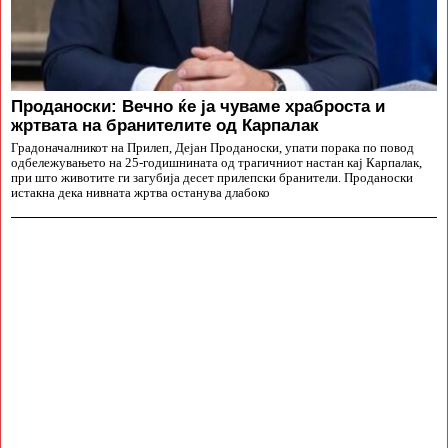
Проданоски: Вечно ќе ја чуваме храброста и
жртвата на бранителите од Карпалак
Градоначалникот на Прилеп, Дејан Проданоски, упати порака по повод
одбележувањето на 25-годишнината од трагичниот настан кај Карпалак,
при што животите ги загубија десет прилепски бранители. Проданоски
истакна дека нивната жртва останува длабоко