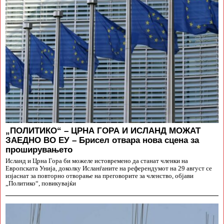
„ПОЛИТИКО“ – ЦРНА ГОРА И ИСЛАНД МОЖАТ
ЗАЕДНО ВО ЕУ – Брисел отвара нова сцена за
проширувањето
Исланд и Црна Гора би можеле истовремено да станат членки на
Европската Унија, доколку Исланѓаните на референдумот на 29 август се
изјаснат за повторно отворање на преговорите за членство, објави
„Политико“, повикувајќи