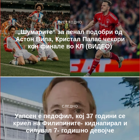
ПРЕТХОДНО
„Шумарите“ за пенал подобри од
Астон Вила, Кристал Палас чекори
кон финале во КЛ (ВИДЕО)
СЛЕДНО
Уапсен е педофил, кој 37 години се
криел на Филипините- киднапирал и
силувал 7- годишно девојче