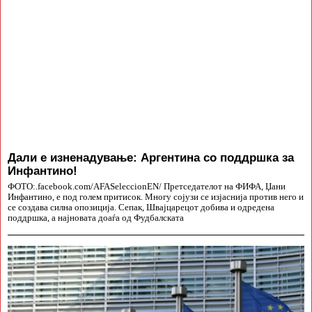
Дали е изненадување: Аргентина со поддршка за
Инфантино!
ФОТО:.facebook.com/AFASeleccionEN/ Претседателот на ФИФА, Џани
Инфантино, е под голем притисок. Многу сојузи се изјаснија против него и
се создава силна опозиција. Сепак, Швајцарецот добива и одредена
поддршка, а најновата доаѓа од Фудбалската