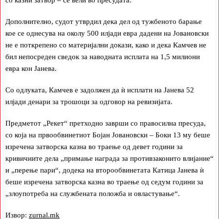
Дополнително, судот утврдил дека дел од тужбеното барање
кое се однесува на околу 500 илјади евра дадени на Јовановски
не е поткрепено со материјални докази, како и дека Камчев не
бил непосреден сведок за наводната исплата на 1,5 милиони
евра кон Јанева.
Со одлуката, Камчев е задолжен да ѝ исплати на Јанева 52
илјади денари за трошоци за одговор на ревизијата.
Предметот „Рекет“ претходно заврши со правосилна пресуда,
со која на првообвинетиот Бојан Јовановски – Боки 13 му беше
изречена затворска казна во траење од девет години за
кривичните дела „примање награда за противзаконито влијание“
и „перење пари“, додека на второобвинетата Катица Јанева ѝ
беше изречена затворска казна во траење од седум години за
„злоупотреба на службената положба и овластување“.
Извор:
zurnal.mk