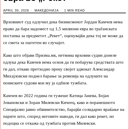
APRIL 30, 2026
МАКЕДОНИЈА
1 MIN READ
Врховниот суд одлучил дека бизнисменот Јордан Камчев нема
право да бара надомест од 1,5 милиони евра во граѓанската
постапка за предметот „Рекет“, оценувајќи дека тој не може да
се смета за оштетен во случајот.
Како што објави Призма.мк, петмина врховни судии донеле
одлука дека Камчев нема основ да ги побарува средствата што
ги дал, откако претходно преку својот адвокат Александар
Михајловски поднел барање за ревизија на одлуките на
пониските судови кои му ја одбиле тужбата.
Камчев во 2022 година ги тужеше Катица Јанева, Бојан
Јовановски и Зоран Милевски Кичеец, како и поранешното
Специјално јавно обвинителство, барајќи солидарно враќање на
парите што, според неговите наводи, ги дал како рекет, но
подоцна се откажа од тужбата против Милевски.