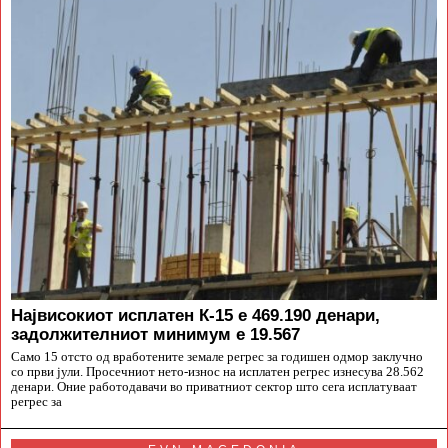
Највисокиот исплатен К-15 е 469.190 денари,
задолжителниот минимум е 19.567
Само 15 отсто од вработените земале регрес за годишен одмор заклучно
со први јули. Просечниот нето-износ на исплатен регрес изнесува 28.562
денари. Оние работодавачи во приватниот сектор што сега исплатуваат
регрес за