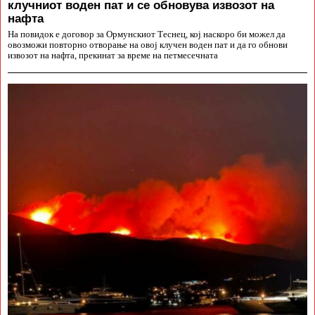
клучниот воден пат и се обновува извозот на
нафта
На повидок е договор за Ормунскиот Теснец, кој наскоро би можел да
овозможи повторно отворање на овој клучен воден пат и да го обнови
извозот на нафта, прекинат за време на петмесечната