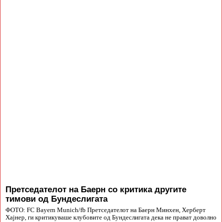
Претседателот на Баерн со критика другите
тимови од Бундеслигата
ФОТО: FC Bayern Munich/fb Претседателот на Баерн Минхен, Херберт
Хајнер, ги критикуваше клубовите од Бундеслигата дека не прават доволно