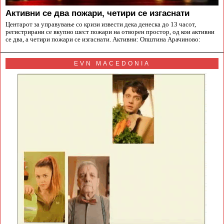
Aктивни се два пожари, четири се изгаснати
Центарот за управување со кризи извести дека денеска до 13 часот,
регистрирани се вкупно шест пожари на отворен простор, од кои активни
се два, а четири пожари се изгаснати. Активни: Општина Арачиново:
EVN MACEDONIA