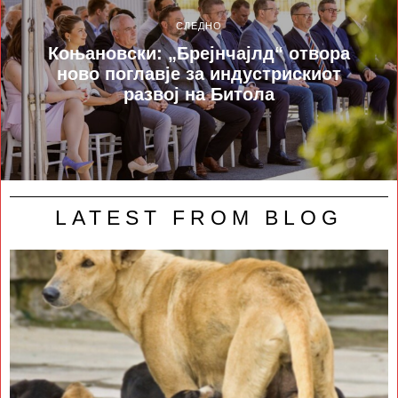
СЛЕДНО
Коњановски: „Брејнчајлд“ отвора
ново поглавје за индустрискиот
развој на Битола
LATEST FROM BLOG