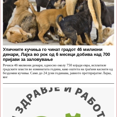
Уличните кучиња го чинат градот 46 милиони
денари, Лајка во рок од 6 месеци добива над 700
пријави за заловување
Речиси 46 милиони денари, односно околу 750 илјади евра, исплатиле
градските власти во изминатата година, како оштета на граѓани каснати од
бездомни кучиња. Само до 24 јуни годинава, јавното претпријатие Лајка,
кое