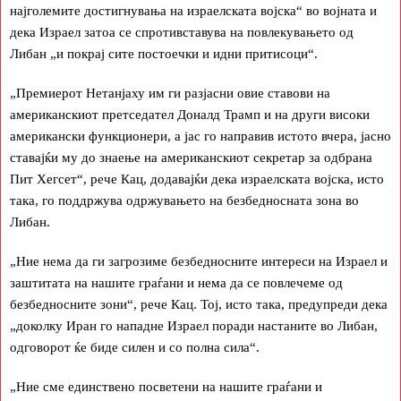
најголемите достигнувања на израелската војска“ во војната и
дека Израел затоа се спротивставува на повлекувањето од
Либан „и покрај сите постоечки и идни притисоци“.
„Премиерот Нетанјаху им ги разјасни овие ставови на
американскиот претседател Доналд Трамп и на други високи
американски функционери, а јас го направив истото вчера, јасно
ставајќи му до знаење на американскиот секретар за одбрана
Пит Хегсет“, рече Кац, додавајќи дека израелската војска, исто
така, го поддржува одржувањето на безбедносната зона во
Либан.
„Ние нема да ги загрозиме безбедносните интереси на Израел и
заштитата на нашите граѓани и нема да се повлечеме од
безбедносните зони“, рече Кац. Тој, исто така, предупреди дека
„доколку Иран го нападне Израел поради настаните во Либан,
одговорот ќе биде силен и со полна сила“.
„Ние сме единствено посветени на нашите граѓани и