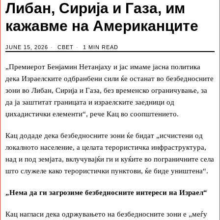
Либан, Сирија и Газа, им
кажавме на Американците
JUNE 15, 2026
СВЕТ
1 MIN READ
„Премиерот Бенјамин Нетанјаху и јас имаме јасна политика
дека Израелските одбранбени сили ќе останат во безбедносните
зони во Либан, Сирија и Газа, без временско ограничување, за
да ја заштитат границата и израелските заедници од
џихадистички елементи“, рече Кац во соопштението.
Кац додаде дека безбедносните зони ќе бидат „исчистени од
локалното население, а целата терористичка инфраструктура,
над и под земјата, вклучувајќи ги и куќите во пограничните села
што служеле како терористички пунктови, ќе биде уништена“.
„Нема да ги загрозиме безбедносните интереси на Израел“
Кац нагласи дека одржувањето на безбедносните зони е „меѓу