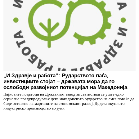
„И Здравје и работа“: Рударството паѓа,
инвестициите стојат – државата мора да го
ослободи развојниот потенцијал на Македонија
Најновите податоци на Државниот завод за статистика се уште едно
сериозно предупредување дека македонското рударство не смее повеќе да
биде оставено на маргините на економскиот развој. Додека вкупното
индустриско производство во јуни