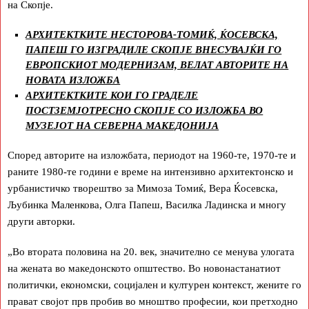
на Скопје.
АРХИТЕКТКИТЕ НЕСТОРОВА-ТОМИЌ, ЌОСЕВСКА,
ПАПЕШ ГО ИЗГРАДИЛЕ СКОПЈЕ ВНЕСУВАЈЌИ ГО
ЕВРОПСКИОТ МОДЕРНИЗАМ, ВЕЛАТ АВТОРИТЕ НА
НОВАТА ИЗЛОЖБА
АРХИТЕКТКИТЕ КОИ ГО ГРАДЕЛЕ
ПОСТЗЕМЈОТРЕСНО СКОПЈЕ СО ИЗЛОЖБА ВО
МУЗЕЈОТ НА СЕВЕРНА МАКЕДОНИЈА
Според авторите на изложбата, периодот на 1960-те, 1970-те и
раните 1980-те години е време на интензивно архитектонско и
урбанистичко творештво за Мимоза Томиќ, Вера Ќосевска,
Љубинка Маленкова, Олга Папеш, Василка Ладинска и многу
други авторки.
„Во втората половина на 20. век, значително се менува улогата
на жената во македонското општество. Во новонастанатиот
политички, економски, социјален и културен контекст, жените го
прават својот прв пробив во мноштво професии, кои претходно