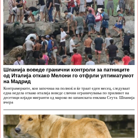
Шпанија воведе гранични контроли за патниците
од Италија откако Мелони го отфрли ултиматумот
на Мадрид
Контрамерките, кои започнаа на полноќ и ќе траат еден месец, следуваат
една недела откако италија воведе слични ограничувања по приливот на
десетици илјади мигранти од мароко во шпанската енклава Сеута. Шпанија
вчера