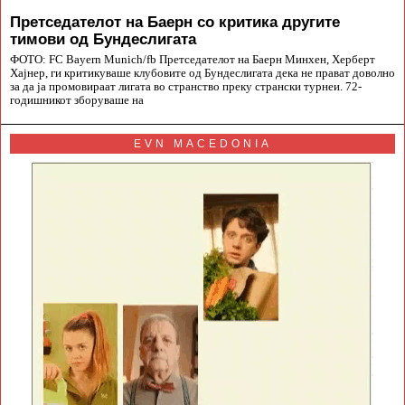
Претседателот на Баерн со критика другите
тимови од Бундеслигата
ФОТО: FC Bayern Munich/fb Претседателот на Баерн Минхен, Херберт
Хајнер, ги критикуваше клубовите од Бундеслигата дека не прават доволно
за да ја промовираат лигата во странство преку странски турнеи. 72-
годишникот зборуваше на
EVN MACEDONIA