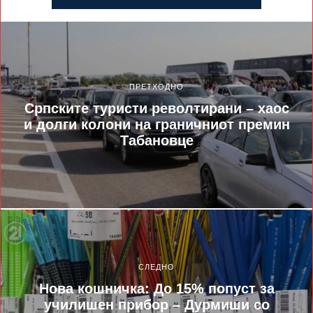
ПРЕТХОДНО
Српските туристи револтирани – хаос
и долги колони на граничниот премин
Табановце
СЛЕДНО
Нова кошничка: До 15% попуст за
училишен прибор – Дурмиши со