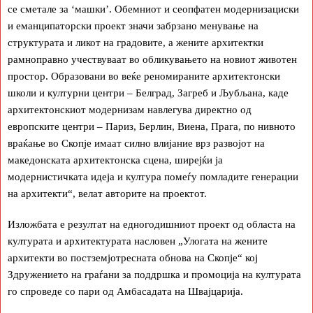
се сметале за ‘машки’. Обемниот и сеопфатен модернизациски
и еманципаторски проект значи забрзано менување на
структурата и ликот на градовите, а жените архитектки
рамноправно учествуваат во обликувањето на новиот животен
простор. Образовани во веќе реномираните архитектонски
школи и културни центри – Белград, Загреб и Љубљана, каде
архитектонскиот модернизам навлегува директно од
европските центри – Париз, Берлин, Виена, Прага, по нивното
враќање во Скопје имаат силно влијание врз развојот на
македонската архитектонска сцена, ширејќи ја
модернистичката идеја и култура помеѓу помладите генерации
на архитекти“, велат авторите на проектот.
Изложбата е резултат на едногодишниот проект од областа на
културата и архитектурата насловен „Улогата на жените
архитекти во постземјотресната обнова на Скопје“ кој
Здружението на граѓани за поддршка и промоција на културата
го спроведе со пари од Амбасадата на Швајцарија.