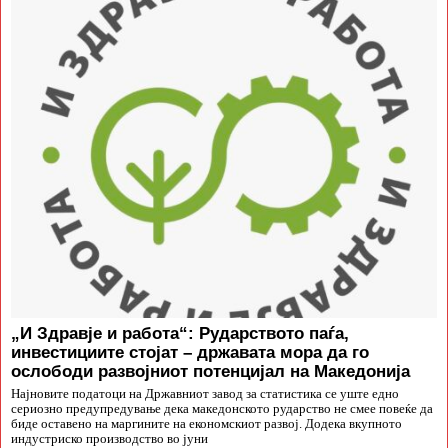
„И Здравје и работа“: Рударството паѓа,
инвестициите стојат – државата мора да го
ослободи развојниот потенцијал на Македонија
Најновите податоци на Државниот завод за статистика се уште едно
сериозно предупредување дека македонското рударство не смее повеќе да
биде оставено на маргините на економскиот развој. Додека вкупното
индустриско производство во јуни