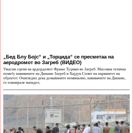
„Бед Блу Бојс“ и „Торцида“ се пресметаа на
аеродромот во Загреб (ВИДЕО)
Ужасни сцени на ардордомот Фрањо Туџман во Загреб. Масовна тепачка
помеѓу навивачите на Динамо Загреб и Хајдук Сплит на паркингот на
објектот. Очигледно дека домаќините номинално, навивачите на Динамо,
го планирале нападот,