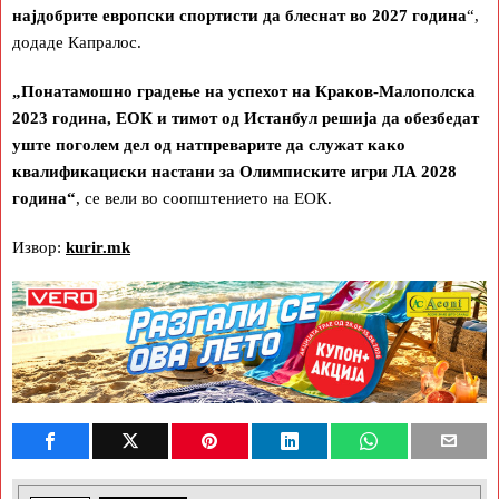
најдобрите европски спортисти да блеснат во 2027 година
“,
додаде Капралос.
„Понатамошно градење на успехот на Краков-Малополска
2023 година, ЕОК и тимот од Истанбул решија да обезбедат
уште поголем дел од натпреварите да служат како
квалификациски настани за Олимписките игри ЛА 2028
година“
, се вели во соопштението на ЕОК.
Извор:
kurir.mk