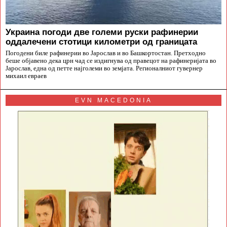
Украина погоди две големи руски рафинерии
оддалечени стотици километри од границата
Погодени биле рафинерии во Јарослав и во Башкортостан. Претходно
беше објавено дека црн чад се издигнува од правецот на рафинеријата во
Јарослав, една од петте најголеми во земјата. Регионалниот гувернер
михаил евраев
EVN MACEDONIA