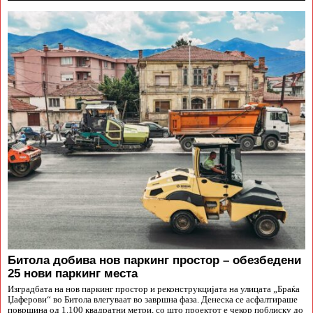
Битола добива нов паркинг простор – обезбедени
25 нови паркинг места
Изградбата на нов паркинг простор и реконструкцијата на улицата „Браќа
Џаферови“ во Битола влегуваат во завршна фаза. Денеска се асфалтираше
површина од 1.100 квадратни метри, со што проектот е чекор поблиску до