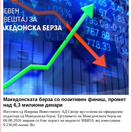
Македонската берза со позитивен финиш, промет
над 6,3 милиони денари
Изготвен од Илирика Инвестментс АД Скопје врз основа на официјални
податоци од Македонска берза. Тргувањето на Македонската берза на
06.08.2026 заврши со благ пораст на индексот МБИ10, кој изнесуваше
9.236,00 поени. Во