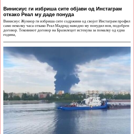
Винисиус ги избриша сите објави од Инстаграм
откако Реал му даде понуда
Винисиус Жуниор ги избриша сите содржини од својот Инстаграм профил
само неколку часа откако Реал Мадрид наводно му понудил нов, подобрен
договор. Тековниот договор на Бразилецот истекува за помалку од една
година,