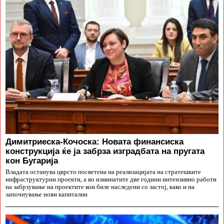
Димитриеска-Кочоска: Новата финансиска
конструкција ќе ја забрза изградбата на пругата
кон Бугарија
Владата останува цврсто посветена на реализацијата на стратешките
инфраструктурни проекти, а во изминатите две години интензивно работи
на забрзување на проектите кои биле наследени со застој, како и на
започнување нови капитални