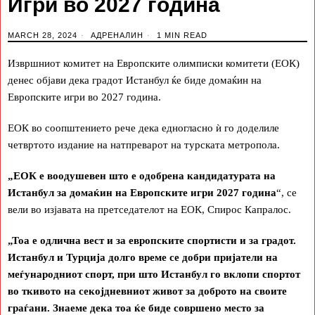
Игри во 2027 година
MARCH 28, 2024
АДРЕНАЛИН
1 MIN READ
Извршниот комитет на Европските олимписки комитети (ЕОК)
денес објави дека градот Истанбул ќе биде домаќин на
Европските игри во 2027 година.
ЕОК во соопштението рече дека едногласно ѝ го доделиле
четвртото издание на натпреварот на турската метропола.
„ЕОК е воодушевен што е одобрена кандидатурата на
Истанбул за домаќин на Европските игри 2027 година
“, се
вели во изјавата на претседателот на ЕОК, Спирос Капралос.
„Тоа е одлична вест и за европските спортисти и за градот.
Истанбул и Турција долго време се добри пријатели на
меѓународниот спорт, при што Истанбул го вклопи спортот
во ткивото на секојдневниот живот за доброто на своите
граѓани. Знаеме дека тоа ќе биде совршено место за