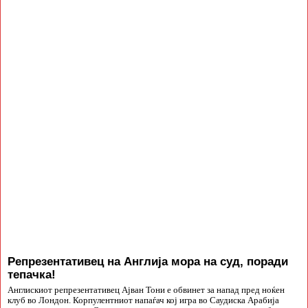
Репрезентативец на Англија мора на суд, поради
тепачка!
Англискиот репрезентативец Ајван Тони е обвинет за напад пред ноќен
клуб во Лондон. Корпулентниот напаѓач кој игра во Саудиска Арабија