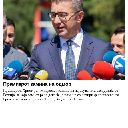
Премиерот замина на одмор
Премиерот, Христијан Мицкоски, замина на најавуваната екскурзија во
Белгија, за која самиот рече дека ќе ја помине со четири дена престој во
Бриж и четири во Брисел. Но од Владата за Телма