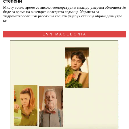
степени
Многу топло време со високи температури и мала до умерена облачност ќе
биде за време на викендот и следната седмица. Управата за
хидрометеоролошки работи на својата фејсбук станица објави дека утре
ќе
EVN MACEDONIA