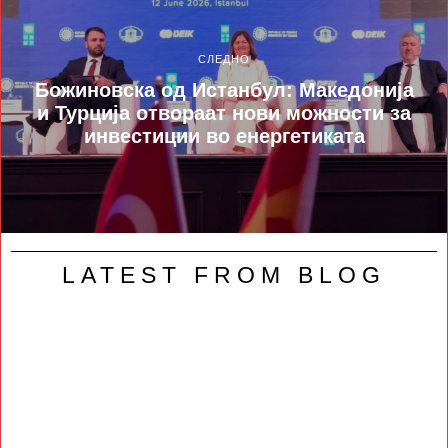
СЛЕДНО
Божиновска од Истанбул: Македонија
и Турција отвораат нови можности за
инвестиции во енергетиката
LATEST FROM BLOG