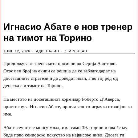
Игнасио Абате е нов тренер
на тимот на Торино
JUNE 12, 2026
АДРЕНАЛИН
1 MIN READ
Продолжуваат тренеските промени во Серија А летово.
Огромен број на екипи се решија да се заблагодарат на
досегашните стратези и да доведат нови, а во тој ред од
денеска е и тимот на Торино.
На местото на досегашниот кормилар Роберто Д’Аверса,
пристигнува Игнасио Абате, прославеното играчко италијанско
име.
Абате сеуште е многу млад, има само 39. години и ова ќе му
биде прво сениорско искуство на највисоко ниво. Досега ги