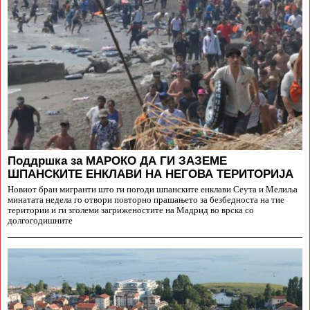
Поддршка за МАРОКО ДА ГИ ЗАЗЕМЕ
ШПАНСКИТЕ ЕНКЛАВИ НА НЕГОВА ТЕРИТОРИЈА
Новиот бран мигранти што ги погоди шпанските енклави Сеута и Мелиља
минатата недела го отвори повторно прашањето за безбедноста на тие
територии и ги зголеми загриженостите на Мадрид во врска со
долгогодишните