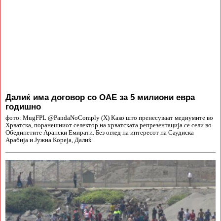
Далиќ има договор со ОАЕ за 5 милиони евра
годишно
фото: MugFPL @PandaNoComply (X) Како што пренесуваат медиумите во
Хрватска, поранешниот селектор на хрватската репрезентација се сели во
Обединетите Арапски Емирати. Без оглед на интересот на Саудиска
Арабија и Јужна Кореја, Далиќ