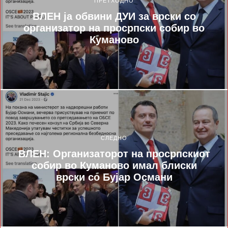
ПРЕТХОДНО
ВЛЕН ја обвини ДУИ за врски со
организатор на просрпски собир во
Куманово
СЛЕДНО
ВЛЕН: Организаторот на просрпскиот
собир во Куманово имал блиски
врски со Бујар Османи