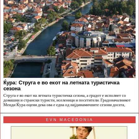
Ќура: Струга е во екот на летната туристичка
сезона
Струга е во екот на летната туристичка сезона, а градот е исполнет со
домашни и странски туристи, иселеници и посетители. Градоначалникот
Менди Ќура оцени дека ова е една од најдинамичните сезони досега,
EVN MACEDONIA