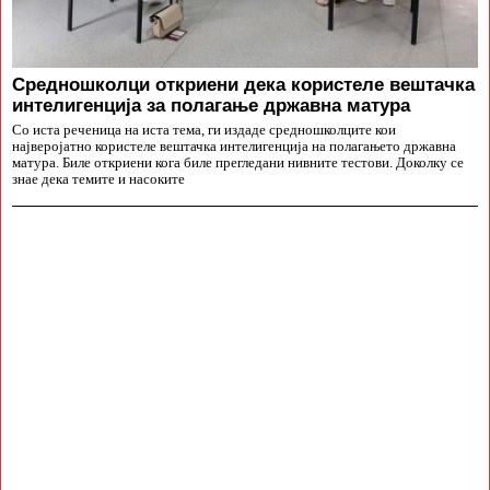
Средношколци откриени дека користеле вештачка
интелигенција за полагање државна матура
Со иста реченица на иста тема, ги издаде средношколците кои
најверојатно користеле вештачка интелигенција на полагањето државна
матура. Биле откриени кога биле прегледани нивните тестови. Доколку се
знае дека темите и насоките