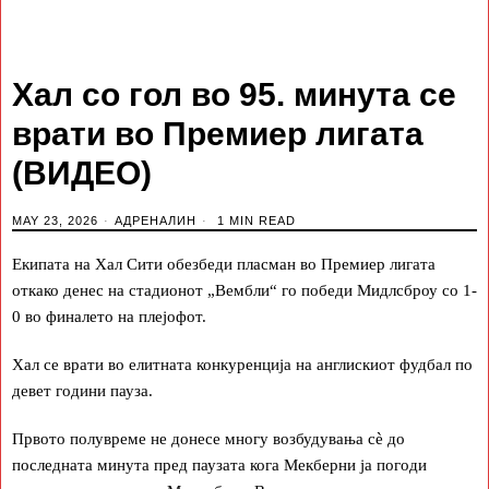
Хал со гол во 95. минута се
врати во Премиер лигата
(ВИДЕО)
MAY 23, 2026
АДРЕНАЛИН
1 MIN READ
Екипата на Хал Сити обезбеди пласман во Премиер лигата
откако денес на стадионот „Вембли“ го победи Мидлсброу со 1-
0 во финалето на плејофот.
Хал се врати во елитната конкуренција на англискиот фудбал по
девет години пауза.
Првото полувреме не донесе многу возбудувања сè до
последната минута пред паузата кога Мекберни ја погоди