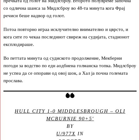
пречката од голот на Мидлсброу. Второто полувреме започна
со одлична шанса за Мидлсброу во 48-та минута кога Фрај
речиси беше надвор од голот.
Потоа повторно играа исклучително внимателно и цврсто, и
кога сите го чекаа последниот свиреж на судијата, стадионот
експлодираше.
Во петтата минута од судиското продолжение, Мекберни
погоди за водство по едн аодбиена голманска топка. Мидлсброу
не успеа да се опорави од овој шок, а Хал ја почна големата
прослава.
HULL CITY 1-0 MIDDLESBROUGH – OLI
MCBURNIE 90+5′
BY
U/977X
IN