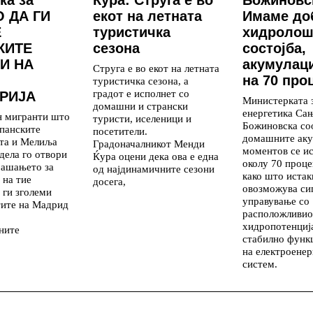
 ДА ГИ
екот на летната
Имаме до
Е
туристичка
хидролош
КИТЕ
сезона
состојба,
И НА
акумулаци
Струга е во екот на летната
на 70 про
туристичка сезона, а
градот е исполнет со
РИЈА
Министерката 
домашни и странски
енергетика Са
н мигранти што
туристи, иселеници и
Божиновска со
панските
посетители.
домашните аку
ута и Мелиља
Градоначалникот Менди
моментов се и
дела го отвори
Ќура оцени дека ова е една
околу 70 проце
рашањето за
од најдинамичните сезони
како што истак
 на тие
досега,
овозможува си
 ги зголеми
управување со
тите на Мадрид
расположливио
хидропотенциј
ните
стабилно функ
на електроенер
систем.