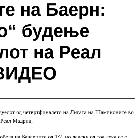
е на Баерн:
о“ будење
лот на Реал
(ВИДЕО
дуелот од четвртфиналето на Лигата на Шампионите во
и Реал Мадрид.
еда на Баварците од 1:2, но далеку од тоа дека се е