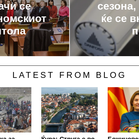
ачи се
сезона,
ономскиот
ќе се 
итола
п
LATEST FROM BLOG
ка за
Ќура: Струга е во
Божиновс