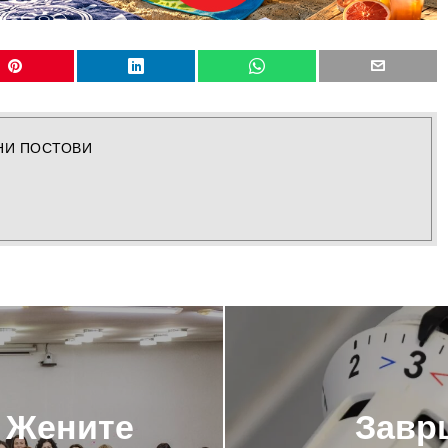
НИ ПОСТОВИ
 Жените
Заврш