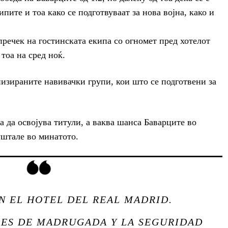
пите и тоа како се подготвуваат за нова војна, како и
речек на гостинската екипа со огномет пред хотелот
тоа на сред ноќ.
низираните навивачки групи, кои што се подготвени за
 да освојува титули, а ваква шанса Баварците во
штале во минатото.
EN EL HOTEL DEL REAL MADRID.
LES DE MADRUGADA Y LA SEGURIDAD