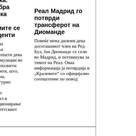
бра
Реал Мадрид го
ка
потврди
трансферот на
ите се
Диоманде
центи
Повеќе нема дилеми дека
за
досегашниот член на Ред
ња
Бул, Јан Диоманде се сели
општи дека
во Мадрид, и потпишува за
мулации во
тимот на Реал. Оваа
сполнети
информација ја потврдија и
нти, што,
„Кралевите“ со официјално
на,
соопштение по повод
гурно
т
ал и
ционирање
гетскиот