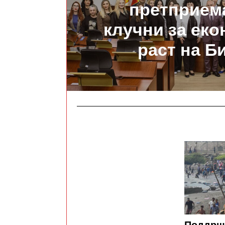
претприем
клучни за ек
раст на Б
Поддрш