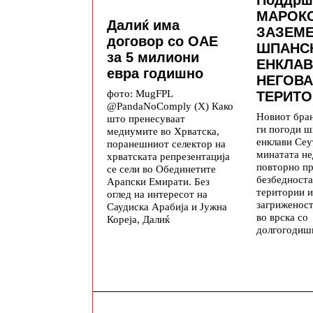
МАРОКО
Далиќ има
ЗАЗЕМ
договор со ОАЕ
ШПАНС
за 5 милиони
ЕНКЛАВ
евра годишно
НЕГОВА
фото: MugFPL
ТЕРИТО
@PandaNoComply (X) Како
Новиот бра
што пренесуваат
ги погоди ш
медиумите во Хрватска,
енклави Се
поранешниот селектор на
минатата не
хрватската репрезентација
повторно п
се сели во Обединетите
безбедноста
Арапски Емирати. Без
територии и
оглед на интересот на
загриженос
Саудиска Арабија и Јужна
во врска со
Кореја, Далиќ
долгогодиш