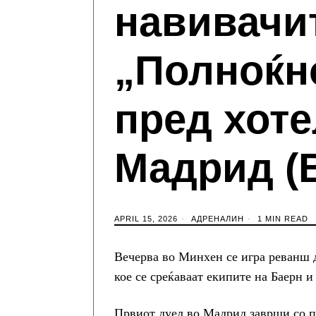
навивачит
„Полноќн
пред хоте
Мадрид 
APRIL 15, 2026
АДРЕНАЛИН
1 MIN READ
Вечерва во Минхен се игра реванш 
кое се среќаваат екипите на Баерн 
Првиот дуел во Мадрид заврши со поб