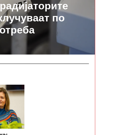
 радијаторите
вклучуваат по
отреба
ка: