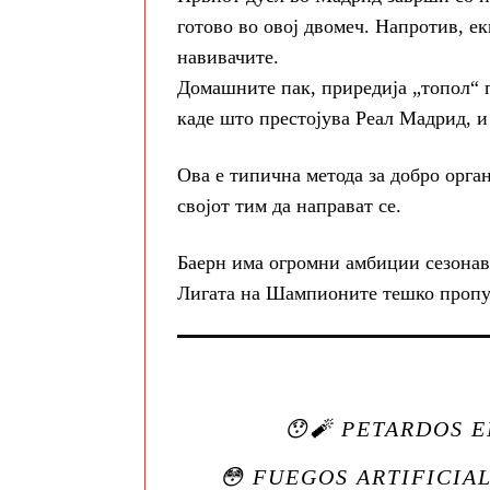
готово во овој двомеч. Напротив, еки
навивачите.
Домашните пак, приредија „топол“ п
каде што престојува Реал Мадрид, и 
Ова е типична метода за добро орга
својот тим да направат се.
Баерн има огромни амбиции сезонава
Лигата на Шампионите тешко пропу
😯🧨 PETARDOS 
😳 FUEGOS ARTIFICIA